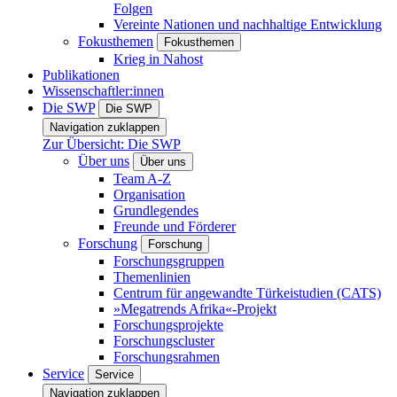
Folgen
Vereinte Nationen und nachhaltige Entwicklung
Fokusthemen
Fokusthemen
Krieg in Nahost
Publikationen
Wissenschaftler:innen
Die SWP
Die SWP
Navigation zuklappen
Zur Übersicht: Die SWP
Über uns
Über uns
Team A-Z
Organisation
Grundlegendes
Freunde und Förderer
Forschung
Forschung
Forschungsgruppen
Themenlinien
Centrum für angewandte Türkeistudien (CATS)
»Megatrends Afrika«-Projekt
Forschungsprojekte
Forschungscluster
Forschungsrahmen
Service
Service
Navigation zuklappen