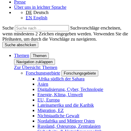
Presse
Über uns in leichter Sprache
DE
Deutsch
EN
English
Suche
Suchvorschläge erscheinen,
wenn mindestens 2 Zeichen eingegeben werden. Verwenden Sie die
Pfeiltasten, um durch die Vorschläge zu navigieren.
Suche abschicken
Themen
Themen
Navigation zuklappen
Zur Übersicht: Themen
Forschungsgebiete
Forschungsgebiete
Afrika südlich der Sahara
Asien
Digitalisierung, Cyber, Technologie
Energie, Klima, Umwelt
EU, Europa
Lateinamerika und die Karibik
Migration, EZ
Nichtstaatliche Gewalt
Nordafrika und Mittlerer Osten
Russland, Osteuropa, Zentralasien