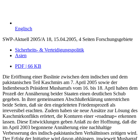
Englisch
SWP-Aktuell 2005/A 18, 15.04.2005, 4 Seiten
Forschungsgebiete
Sicherheits- & Verteidigungspolitik
Asien
PDF | 66 KB
Die Eröffnung einer Buslinie zwischen dem indischen und dem
pakistanischen Teil Kaschmirs am 7. April 2005 sowie der
Indienbesuch Präsident Musharrafs vom 16. bis 18. April haben dem
Prozeß der Annäherung beider Staaten einen deutlichen Schub
gegeben. In ihrer gemeinsamen Abschlußerklärung unterstrichen
beide Seiten, daß sie den eingeleiteten Friedensprozeß als
irreversibel erachten. Zudem haben sie neue Ansätze zur Lösung des
Kaschmirkonflikts erörtert, die Konturen einer »roadmap« erkennen
lassen. Diese Entwicklungen geben Anlaß zu der Hoffnung, daß die
im April 2003 begonnene Annäherung eine nachhaltige
Verbesserung des indisch-pakistanischen Verhältnisses zeitigen wird.
Der Erfolg der Initiative wird davon abhängen, inwieweit Musharraf