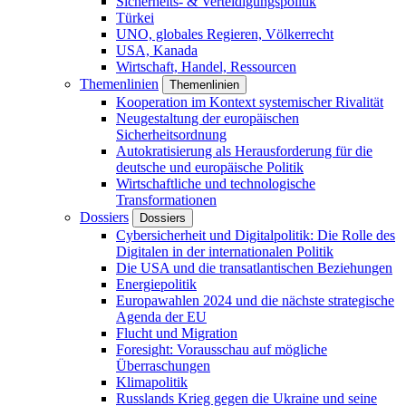
Sicherheits- & Verteidigungspolitik
Türkei
UNO, globales Regieren, Völkerrecht
USA, Kanada
Wirtschaft, Handel, Ressourcen
Themenlinien
Themenlinien
Kooperation im Kontext systemischer Rivalität
Neugestaltung der europäischen
Sicherheitsordnung
Autokratisierung als Herausforderung für die
deutsche und europäische Politik
Wirtschaftliche und technologische
Transformationen
Dossiers
Dossiers
Cybersicherheit und Digitalpolitik: Die Rolle des
Digitalen in der internationalen Politik
Die USA und die transatlantischen Beziehungen
Energiepolitik
Europawahlen 2024 und die nächste strategische
Agenda der EU
Flucht und Migration
Foresight: Vorausschau auf mögliche
Überraschungen
Klimapolitik
Russlands Krieg gegen die Ukraine und seine