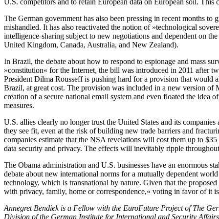
U.S. competitors and to retain European data on European soil. This c
The German government has also been pressing in recent months to gran
mishandled. It has also reactivated the notion of »technological sover
intelligence-sharing subject to new negotiations and dependent on the
United Kingdom, Canada, Australia, and New Zealand).
In Brazil, the debate about how to respond to espionage and mass surv
»constitution« for the Internet, the bill was introduced in 2011 after two
President Dilma Rousseff is pushing hard for a provision that would a
Brazil, at great cost. The provision was included in a new version of 
creation of a secure national email system and even floated the idea 
measures.
U.S. allies clearly no longer trust the United States and its companies
they see fit, even at the risk of building new trade barriers and fractu
companies estimate that the NSA revelations will cost them up to $35 
data security and privacy. The effects will inevitably ripple through
The Obama administration and U.S. businesses have an enormous stake i
debate about new international norms for a mutually dependent world
technology, which is transnational by nature. Given that the proposed
with privacy, family, home or correspondence,« voting in favor of it is
Annegret Bendiek is a Fellow with the EuroFuture Project of The Ge
Division of the German Institute for International and Security Affai