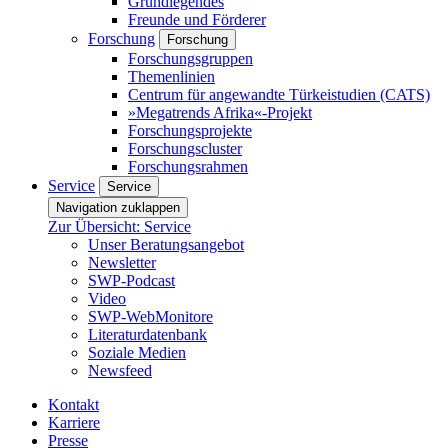
Grundlegendes
Freunde und Förderer
Forschung
Forschung
Forschungsgruppen
Themenlinien
Centrum für angewandte Türkeistudien (CATS)
»Megatrends Afrika«-Projekt
Forschungsprojekte
Forschungscluster
Forschungsrahmen
Service
Service
Navigation zuklappen
Zur Übersicht: Service
Unser Beratungsangebot
Newsletter
SWP-Podcast
Video
SWP-WebMonitore
Literaturdatenbank
Soziale Medien
Newsfeed
Kontakt
Karriere
Presse