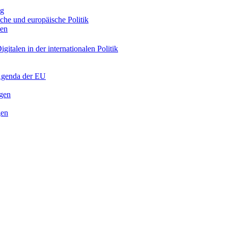
ng
sche und europäische Politik
nen
gitalen in der internationalen Politik
 Agenda der EU
ngen
gen