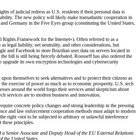
of judicial redress as U.S. residents if their personal data is
bility. The new policy will likely make transatlantic cooperation in
e and Germany in the Five Eyes group (constituting the United States,
l Rights Framework for the Internet«). Often referred to as a
as legal liability, net neutrality, and other considerations, but
le and Facebook to store Brazilian user data on servers located in
e bill is still being fiercely debated. Rousseff has also ordered the
to upgrade its own encryption technologies and cybersecurity
 upon themselves to seek alternatives and to protect their citizens as
t to the exercise of power as much as to economic prosperity. U.S. tech
esses around the world forgo their services amid skepticism about
ech services are to modern business and innovation.
require concrete policy changes and strong leadership in the pressing
udence and law enforcement cooperation methods must adapt to modern
e right »not to be subjected to arbitrary or unlawful interference
 these principles.
d a Senior Associate and Deputy Head of the EU External Relations
f the United States.