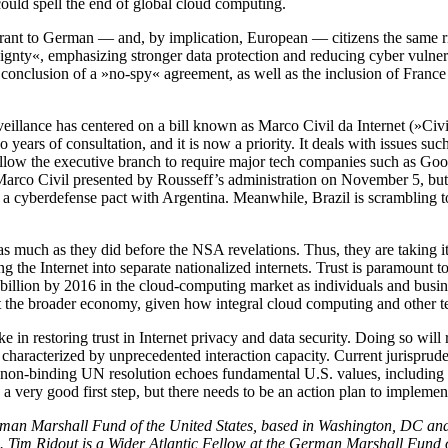
ould spell the end of global cloud computing.
t to German — and, by implication, European — citizens the same rights 
eignty«, emphasizing stronger data protection and reducing cyber vulnera
 conclusion of a »no-spy« agreement, as well as the inclusion of Franc
eillance has centered on a bill known as Marco Civil da Internet (»Civi
 years of consultation, and it is now a priority. It deals with issues such 
llow the executive branch to require major tech companies such as Goog
Marco Civil presented by Rousseff’s administration on November 5, but th
of a cyberdefense pact with Argentina. Meanwhile, Brazil is scrambling 
 as much as they did before the NSA revelations. Thus, they are taking it
ring the Internet into separate nationalized internets. Trust is paramoun
billion by 2016 in the cloud-computing market as individuals and busin
out the broader economy, given how integral cloud computing and other t
n restoring trust in Internet privacy and data security. Doing so will 
 characterized by unprecedented interaction capacity. Current jurispr
 non-binding UN resolution echoes fundamental U.S. values, including th
 a very good first step, but there needs to be an action plan to implement
rman Marshall Fund of the United States, based in Washington, DC an
rs. Tim Ridout is a Wider Atlantic Fellow at the German Marshall Fund o