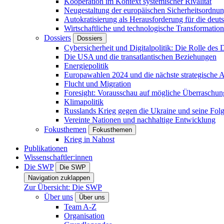
Kooperation im Kontext systemischer Rivalität
Neugestaltung der europäischen Sicherheitsordnu
Autokratisierung als Herausforderung für die deut
Wirtschaftliche und technologische Transformatio
Dossiers
Dossiers
Cybersicherheit und Digitalpolitik: Die Rolle des Di
Die USA und die transatlantischen Beziehungen
Energiepolitik
Europawahlen 2024 und die nächste strategische
Flucht und Migration
Foresight: Vorausschau auf mögliche Überraschu
Klimapolitik
Russlands Krieg gegen die Ukraine und seine Fol
Vereinte Nationen und nachhaltige Entwicklung
Fokusthemen
Fokusthemen
Krieg in Nahost
Publikationen
Wissenschaftler:innen
Die SWP
Die SWP
Navigation zuklappen
Zur Übersicht: Die SWP
Über uns
Über uns
Team A-Z
Organisation