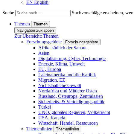
EN
English
Suche
Suchvorschläge erscheinen, wenn
Themen
Themen
Navigation zuklappen
Zur Übersicht: Themen
Forschungsgebiete
Forschungsgebiete
Afrika südlich der Sahara
Asien
Digitalisierung, Cyber, Technologie
Energie, Klima, Umwelt
EU, Europa
Lateinamerika und die Karibik
Migration, EZ
Nichtstaatliche Gewalt
Nordafrika und Mittlerer Osten
Russland, Osteuropa, Zentralasien
Sicherheits- & Verteidigungspolitik
Türkei
UNO, globales Regieren, Völkerrecht
USA, Kanada
Wirtschaft, Handel, Ressourcen
Themenlinien
Themenlinien