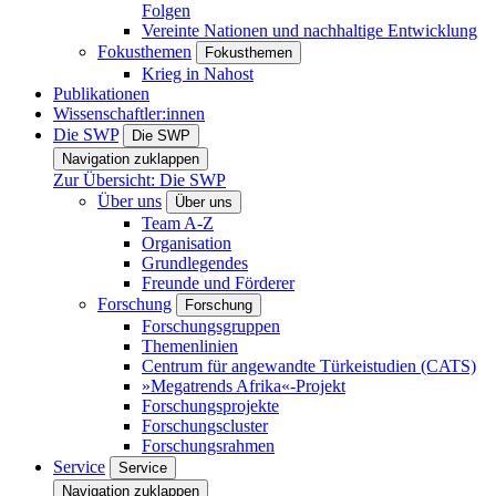
Folgen
Vereinte Nationen und nachhaltige Entwicklung
Fokusthemen
Fokusthemen
Krieg in Nahost
Publikationen
Wissenschaftler:innen
Die SWP
Die SWP
Navigation zuklappen
Zur Übersicht: Die SWP
Über uns
Über uns
Team A-Z
Organisation
Grundlegendes
Freunde und Förderer
Forschung
Forschung
Forschungsgruppen
Themenlinien
Centrum für angewandte Türkeistudien (CATS)
»Megatrends Afrika«-Projekt
Forschungsprojekte
Forschungscluster
Forschungsrahmen
Service
Service
Navigation zuklappen