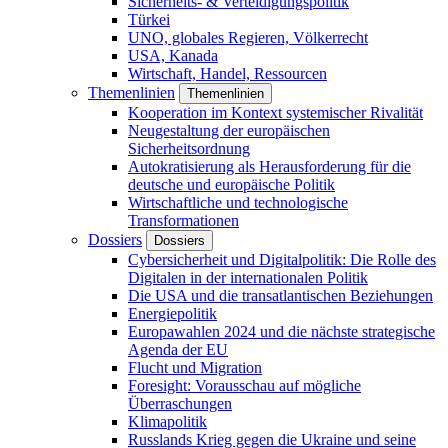
Sicherheits- & Verteidigungspolitik
Türkei
UNO, globales Regieren, Völkerrecht
USA, Kanada
Wirtschaft, Handel, Ressourcen
Themenlinien
Themenlinien
Kooperation im Kontext systemischer Rivalität
Neugestaltung der europäischen
Sicherheitsordnung
Autokratisierung als Herausforderung für die
deutsche und europäische Politik
Wirtschaftliche und technologische
Transformationen
Dossiers
Dossiers
Cybersicherheit und Digitalpolitik: Die Rolle des
Digitalen in der internationalen Politik
Die USA und die transatlantischen Beziehungen
Energiepolitik
Europawahlen 2024 und die nächste strategische
Agenda der EU
Flucht und Migration
Foresight: Vorausschau auf mögliche
Überraschungen
Klimapolitik
Russlands Krieg gegen die Ukraine und seine