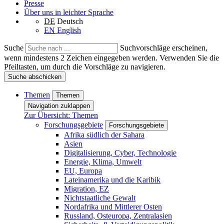
Presse
Über uns in leichter Sprache
DE
Deutsch
EN
English
Suche
Suchvorschläge erscheinen,
wenn mindestens 2 Zeichen eingegeben werden. Verwenden Sie die
Pfeiltasten, um durch die Vorschläge zu navigieren.
Suche abschicken
Themen
Themen
Navigation zuklappen
Zur Übersicht: Themen
Forschungsgebiete
Forschungsgebiete
Afrika südlich der Sahara
Asien
Digitalisierung, Cyber, Technologie
Energie, Klima, Umwelt
EU, Europa
Lateinamerika und die Karibik
Migration, EZ
Nichtstaatliche Gewalt
Nordafrika und Mittlerer Osten
Russland, Osteuropa, Zentralasien