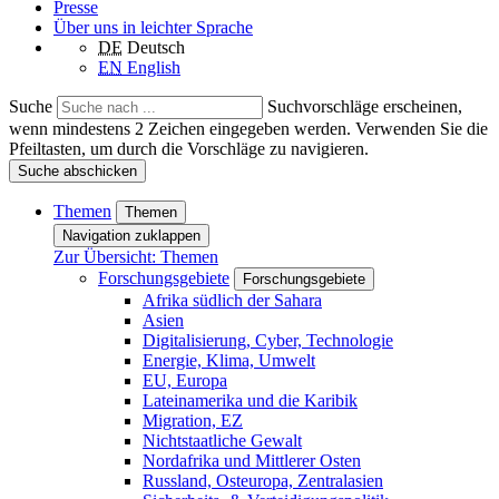
Presse
Über uns in leichter Sprache
DE
Deutsch
EN
English
Suche
Suchvorschläge erscheinen,
wenn mindestens 2 Zeichen eingegeben werden. Verwenden Sie die
Pfeiltasten, um durch die Vorschläge zu navigieren.
Suche abschicken
Themen
Themen
Navigation zuklappen
Zur Übersicht: Themen
Forschungsgebiete
Forschungsgebiete
Afrika südlich der Sahara
Asien
Digitalisierung, Cyber, Technologie
Energie, Klima, Umwelt
EU, Europa
Lateinamerika und die Karibik
Migration, EZ
Nichtstaatliche Gewalt
Nordafrika und Mittlerer Osten
Russland, Osteuropa, Zentralasien