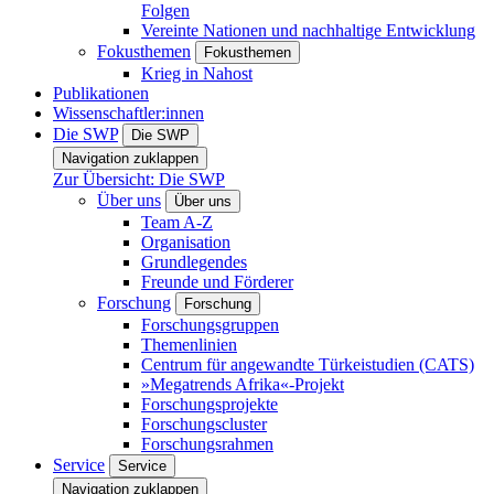
Folgen
Vereinte Nationen und nachhaltige Entwicklung
Fokusthemen
Fokusthemen
Krieg in Nahost
Publikationen
Wissenschaftler:innen
Die SWP
Die SWP
Navigation zuklappen
Zur Übersicht: Die SWP
Über uns
Über uns
Team A-Z
Organisation
Grundlegendes
Freunde und Förderer
Forschung
Forschung
Forschungsgruppen
Themenlinien
Centrum für angewandte Türkeistudien (CATS)
»Megatrends Afrika«-Projekt
Forschungsprojekte
Forschungscluster
Forschungsrahmen
Service
Service
Navigation zuklappen