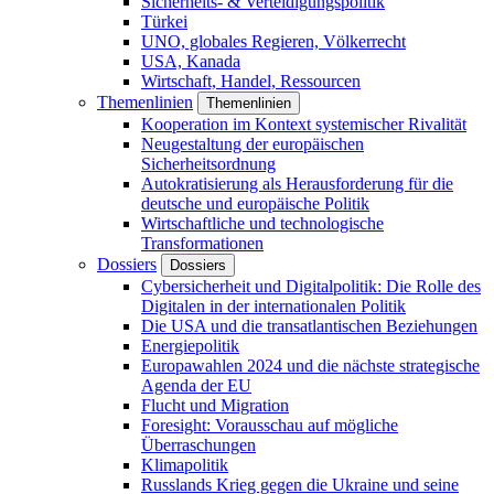
Sicherheits- & Verteidigungspolitik
Türkei
UNO, globales Regieren, Völkerrecht
USA, Kanada
Wirtschaft, Handel, Ressourcen
Themenlinien
Themenlinien
Kooperation im Kontext systemischer Rivalität
Neugestaltung der europäischen
Sicherheitsordnung
Autokratisierung als Herausforderung für die
deutsche und europäische Politik
Wirtschaftliche und technologische
Transformationen
Dossiers
Dossiers
Cybersicherheit und Digitalpolitik: Die Rolle des
Digitalen in der internationalen Politik
Die USA und die transatlantischen Beziehungen
Energiepolitik
Europawahlen 2024 und die nächste strategische
Agenda der EU
Flucht und Migration
Foresight: Vorausschau auf mögliche
Überraschungen
Klimapolitik
Russlands Krieg gegen die Ukraine und seine