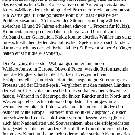
des exzentrischen Ultra-Konservativen und Antieuropäers Janusz
Korwin-Mikke, der sich mit gut drei Prozent zufriedengeben musste.
Ein Warnsignal für die polnische Politik ist, dass diese beiden
Politiker zusammen 55 Prozent der Stimmen von Jungwählern
zwischen 18 und 29 Jahren erhielten (davon 41 Prozent für Kukiz).
Kommentatoren sprechen daher nicht ganz zu Unrecht vom
Aufstand einer Generation. Kukiz konnte überdies Wähler aus ganz
unterschiedlichen Teilen des politischen Spektrums an sich binden,
darunter auch aus der politischen Mitte (27 Prozent seiner Anhänger
hatten einst für die PO votiert).
Der Ausgang des ersten Wahlgangs erinnert an andere
Wahlergebnisse in Europa. Obwohl Polen, was die Reformagenda
und die Mitgliedschaft in der EU betrifft, eigentlich ein
Erfolgsmodell ist, findet sich dort eine ausgeprägte Stimmung des
Protests und der Elitenskepsis. Verglichen mit den meisten Ländern
der »alten EU« ist das polnische Protestverhalten aber schwerer zu
fassen. Während in Südeuropa die linken Ränder und in Nord- und
Westeuropa eher rechtsnationale Populisten Terraingewinne
verbuchen, erhalten in Polen – wie auch in anderen Ländern im
östlichen Mitteleuropa – Parteien und Politiker Zuspruch, die sich
nur schwer im Rechts-Link-Raster verorten lassen. Zwar gibt es
auch hier Nationalisten und Souveränisten, aber die erfolgreichsten
Infragesteller haben ein anderes Profil. Ihre Trumpfkarten sind das
Image des Neuen und eine mehr oder minder starke Ablehnung des