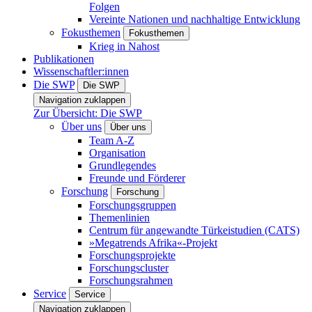
Folgen
Vereinte Nationen und nachhaltige Entwicklung
Fokusthemen
Fokusthemen
Krieg in Nahost
Publikationen
Wissenschaftler:innen
Die SWP
Die SWP
Navigation zuklappen
Zur Übersicht: Die SWP
Über uns
Über uns
Team A-Z
Organisation
Grundlegendes
Freunde und Förderer
Forschung
Forschung
Forschungsgruppen
Themenlinien
Centrum für angewandte Türkeistudien (CATS)
»Megatrends Afrika«-Projekt
Forschungsprojekte
Forschungscluster
Forschungsrahmen
Service
Service
Navigation zuklappen