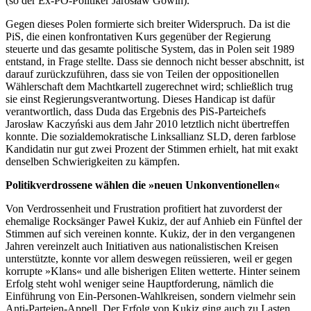
(so der Ex-PO-Politiker Jarosław Gowin).
Gegen dieses Polen formierte sich breiter Widerspruch. Da ist die
PiS, die einen konfrontativen Kurs gegenüber der Regierung
steuerte und das gesamte politische System, das in Polen seit 1989
entstand, in Frage stellte. Dass sie dennoch nicht besser abschnitt, ist
darauf zurückzuführen, dass sie von Teilen der oppositionellen
Wählerschaft dem Machtkartell zugerechnet wird; schließlich trug
sie einst Regierungsverantwortung. Dieses Handicap ist dafür
verantwortlich, dass Duda das Ergebnis des PiS-Parteichefs
Jarosław Kaczyński aus dem Jahr 2010 letztlich nicht übertreffen
konnte. Die sozialdemokratische Linksallianz SLD, deren farblose
Kandidatin nur gut zwei Prozent der Stimmen erhielt, hat mit exakt
denselben Schwierigkeiten zu kämpfen.
Politikverdrossene wählen die »neuen Unkonventionellen«
Von Verdrossenheit und Frustration profitiert hat zuvorderst der
ehemalige Rocksänger Paweł Kukiz, der auf Anhieb ein Fünftel der
Stimmen auf sich vereinen konnte. Kukiz, der in den vergangenen
Jahren vereinzelt auch Initiativen aus nationalistischen Kreisen
unterstützte, konnte vor allem deswegen reüssieren, weil er gegen
korrupte »Klans« und alle bisherigen Eliten wetterte. Hinter seinem
Erfolg steht wohl weniger seine Hauptforderung, nämlich die
Einführung von Ein-Personen-Wahlkreisen, sondern vielmehr sein
Anti-Parteien-Appell. Der Erfolg von Kukiz ging auch zu Lasten