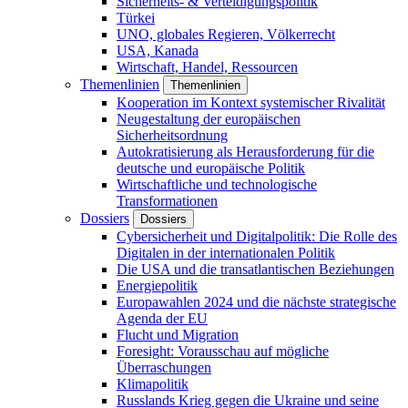
Sicherheits- & Verteidigungspolitik
Türkei
UNO, globales Regieren, Völkerrecht
USA, Kanada
Wirtschaft, Handel, Ressourcen
Themenlinien
Themenlinien
Kooperation im Kontext systemischer Rivalität
Neugestaltung der europäischen
Sicherheitsordnung
Autokratisierung als Herausforderung für die
deutsche und europäische Politik
Wirtschaftliche und technologische
Transformationen
Dossiers
Dossiers
Cybersicherheit und Digitalpolitik: Die Rolle des
Digitalen in der internationalen Politik
Die USA und die transatlantischen Beziehungen
Energiepolitik
Europawahlen 2024 und die nächste strategische
Agenda der EU
Flucht und Migration
Foresight: Vorausschau auf mögliche
Überraschungen
Klimapolitik
Russlands Krieg gegen die Ukraine und seine