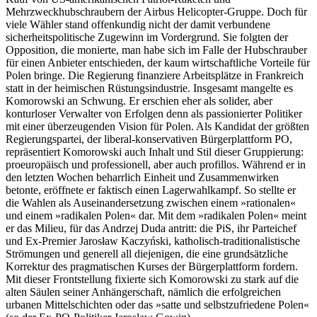
Mehrzweckhubschraubern der Airbus Helicopter-Gruppe. Doch für
viele Wähler stand offenkundig nicht der damit verbundene
sicherheitspolitische Zugewinn im Vordergrund. Sie folgten der
Opposition, die monierte, man habe sich im Falle der Hubschrauber
für einen Anbieter entschieden, der kaum wirtschaftliche Vorteile für
Polen bringe. Die Regierung finanziere Arbeitsplätze in Frankreich
statt in der heimischen Rüstungsindustrie. Insgesamt mangelte es
Komorowski an Schwung. Er erschien eher als solider, aber
konturloser Verwalter von Erfolgen denn als passionierter Politiker
mit einer überzeugenden Vision für Polen. Als Kandidat der größten
Regierungspartei, der liberal-konservativen Bürgerplattform PO,
repräsentiert Komorowski auch Inhalt und Stil dieser Gruppierung:
proeuropäisch und professionell, aber auch profillos. Während er in
den letzten Wochen beharrlich Einheit und Zusammenwirken
betonte, eröffnete er faktisch einen Lagerwahlkampf. So stellte er
die Wahlen als Auseinandersetzung zwischen einem »rationalen«
und einem »radikalen Polen« dar. Mit dem »radikalen Polen« meint
er das Milieu, für das Andrzej Duda antritt: die PiS, ihr Parteichef
und Ex-Premier Jarosław Kaczyński, katholisch-traditionalistische
Strömungen und generell all diejenigen, die eine grundsätzliche
Korrektur des pragmatischen Kurses der Bürgerplattform fordern.
Mit dieser Frontstellung fixierte sich Komorowski zu stark auf die
alten Säulen seiner Anhängerschaft, nämlich die erfolgreichen
urbanen Mittelschichten oder das »satte und selbstzufriedene Polen«