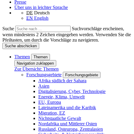
Presse
Über uns in leichter Sprache
DE
Deutsch
EN
English
Suche
Suchvorschläge erscheinen,
wenn mindestens 2 Zeichen eingegeben werden. Verwenden Sie die
Pfeiltasten, um durch die Vorschläge zu navigieren.
Suche abschicken
Themen
Themen
Navigation zuklappen
Zur Übersicht: Themen
Forschungsgebiete
Forschungsgebiete
Afrika südlich der Sahara
Asien
Digitalisierung, Cyber, Technologie
Energie, Klima, Umwelt
EU, Europa
Lateinamerika und die Karibik
Migration, EZ
Nichtstaatliche Gewalt
Nordafrika und Mittlerer Osten
Russland, Osteuropa, Zentralasien