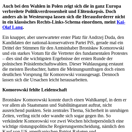
Auch bei den Wahlen in Polen zeigt sich die in ganz Europa
verbreitete Politikverdrossenheit und Elitenskepsis. Doch
anders als in Westeuropa lassen sich die Herausforderer nicht
in ein klassisches Rechts-Links-Schema einordnen, meint
Kai-
Olaf Lang
.
Ein knapper, aber unerwarteter erster Platz für Andrzej Duda, den
Kandidaten der national-konservativen Partei PiS, gerade mal ein
Drittel der Stimmen für den Amtsinhaber Bronisław Komorowski
und ein starkes Votum für die Vertreter des fundamentalen Protestes
– dies sind die wichtigsten Ergebnisse der ersten Runde der
polnischen Präsidentschaftswahlen. Dieser Wahlausgang erstaunt
die meisten Beobachter, hatten die Meinungsumfragen doch einen
deutlichen Vorsprung für Komorowski vorausgesagt. Dennoch
lassen sich die Ursachen leicht herausarbeiten.
Komorowski fehlte Leidenschaft
Bronisław Komorowski konnte durch einen Wahlkampf, in dem er
vor allem als Staatsmann und Stabilitätsgarant auftrat, nicht
ausreichend punkten. Sein zentrales Thema, Sicherheit in unruhigen
Zeiten, verfing nicht oder wandte sich sogar gegen ihn. So
verkündete Komorowski vor zwei Wochen höchstpersönlich eine
wichtige rüstungspolitische Regierungsentscheidung, nämlich den
Kauf von US-amerikanischen Patriot-Raketen und