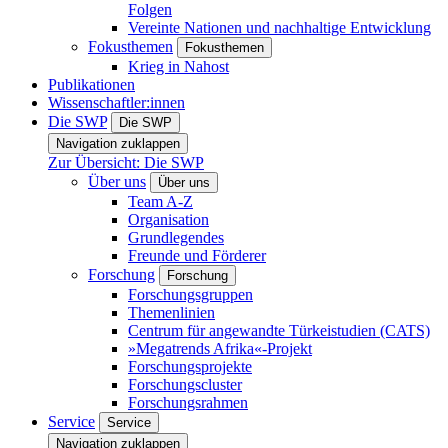
Folgen
Vereinte Nationen und nachhaltige Entwicklung
Fokusthemen
Fokusthemen
Krieg in Nahost
Publikationen
Wissenschaftler:innen
Die SWP
Die SWP
Navigation zuklappen
Zur Übersicht: Die SWP
Über uns
Über uns
Team A-Z
Organisation
Grundlegendes
Freunde und Förderer
Forschung
Forschung
Forschungsgruppen
Themenlinien
Centrum für angewandte Türkeistudien (CATS)
»Megatrends Afrika«-Projekt
Forschungsprojekte
Forschungscluster
Forschungsrahmen
Service
Service
Navigation zuklappen