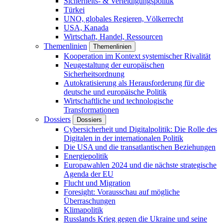
Sicherheits- & Verteidigungspolitik
Türkei
UNO, globales Regieren, Völkerrecht
USA, Kanada
Wirtschaft, Handel, Ressourcen
Themenlinien
Themenlinien
Kooperation im Kontext systemischer Rivalität
Neugestaltung der europäischen
Sicherheitsordnung
Autokratisierung als Herausforderung für die
deutsche und europäische Politik
Wirtschaftliche und technologische
Transformationen
Dossiers
Dossiers
Cybersicherheit und Digitalpolitik: Die Rolle des
Digitalen in der internationalen Politik
Die USA und die transatlantischen Beziehungen
Energiepolitik
Europawahlen 2024 und die nächste strategische
Agenda der EU
Flucht und Migration
Foresight: Vorausschau auf mögliche
Überraschungen
Klimapolitik
Russlands Krieg gegen die Ukraine und seine