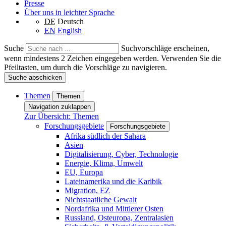
Presse
Über uns in leichter Sprache
DE
Deutsch
EN
English
Suche
Suchvorschläge erscheinen,
wenn mindestens 2 Zeichen eingegeben werden. Verwenden Sie die
Pfeiltasten, um durch die Vorschläge zu navigieren.
Suche abschicken
Themen
Themen
Navigation zuklappen
Zur Übersicht: Themen
Forschungsgebiete
Forschungsgebiete
Afrika südlich der Sahara
Asien
Digitalisierung, Cyber, Technologie
Energie, Klima, Umwelt
EU, Europa
Lateinamerika und die Karibik
Migration, EZ
Nichtstaatliche Gewalt
Nordafrika und Mittlerer Osten
Russland, Osteuropa, Zentralasien