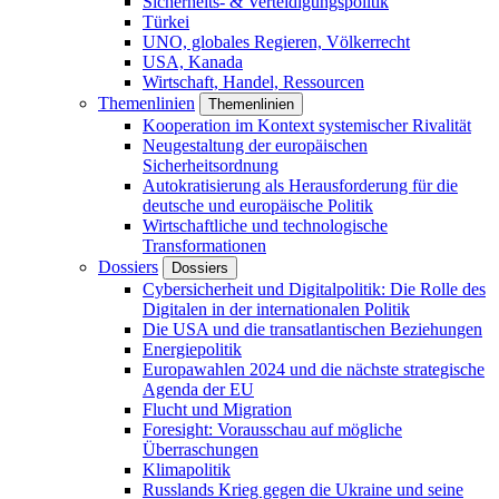
Sicherheits- & Verteidigungspolitik
Türkei
UNO, globales Regieren, Völkerrecht
USA, Kanada
Wirtschaft, Handel, Ressourcen
Themenlinien
Themenlinien
Kooperation im Kontext systemischer Rivalität
Neugestaltung der europäischen
Sicherheitsordnung
Autokratisierung als Herausforderung für die
deutsche und europäische Politik
Wirtschaftliche und technologische
Transformationen
Dossiers
Dossiers
Cybersicherheit und Digitalpolitik: Die Rolle des
Digitalen in der internationalen Politik
Die USA und die transatlantischen Beziehungen
Energiepolitik
Europawahlen 2024 und die nächste strategische
Agenda der EU
Flucht und Migration
Foresight: Vorausschau auf mögliche
Überraschungen
Klimapolitik
Russlands Krieg gegen die Ukraine und seine