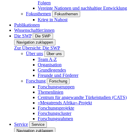
Folgen
Vereinte Nationen und nachhaltige Entwicklung
Fokusthemen
Fokusthemen
Krieg in Nahost
Publikationen
Wissenschaftler:innen
Die SWP
Die SWP
Navigation zuklappen
Zur Übersicht: Die SWP
Über uns
Über uns
Team A-Z
Organisation
Grundlegendes
Freunde und Förderer
Forschung
Forschung
Forschungsgruppen
Themenlinien
Centrum für angewandte Türkeistudien (CATS)
»Megatrends Afrika«-Projekt
Forschungsprojekte
Forschungscluster
Forschungsrahmen
Service
Service
Navigation zuklappen