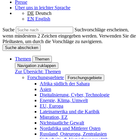
Presse
Über uns in leichter Sprache
DE
Deutsch
EN
English
Suche
Suchvorschläge erscheinen,
wenn mindestens 2 Zeichen eingegeben werden. Verwenden Sie die
Pfeiltasten, um durch die Vorschläge zu navigieren.
Suche abschicken
Themen
Themen
Navigation zuklappen
Zur Übersicht: Themen
Forschungsgebiete
Forschungsgebiete
Afrika südlich der Sahara
Asien
Digitalisierung, Cyber, Technologie
Energie, Klima, Umwelt
EU, Europa
Lateinamerika und die Karibik
Migration, EZ
Nichtstaatliche Gewalt
Nordafrika und Mittlerer Osten
Russland, Osteuropa, Zentralasien