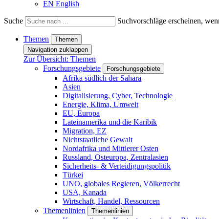
EN
English
Suche
Suchvorschläge erscheinen, wenn
Themen
Themen
Navigation zuklappen
Zur Übersicht: Themen
Forschungsgebiete
Forschungsgebiete
Afrika südlich der Sahara
Asien
Digitalisierung, Cyber, Technologie
Energie, Klima, Umwelt
EU, Europa
Lateinamerika und die Karibik
Migration, EZ
Nichtstaatliche Gewalt
Nordafrika und Mittlerer Osten
Russland, Osteuropa, Zentralasien
Sicherheits- & Verteidigungspolitik
Türkei
UNO, globales Regieren, Völkerrecht
USA, Kanada
Wirtschaft, Handel, Ressourcen
Themenlinien
Themenlinien