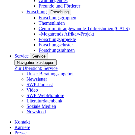
Grundlegendes
Freunde und Förderer
Forschung
Forschung
Forschungsgruppen
Themenlinien
Centrum für angewandte Türkeistudien (CATS)
»Megatrends Afrika«-Projekt
Forschungsprojekte
Forschungscluster
Forschungsrahmen
Service
Service
Navigation zuklappen
Zur Übersicht: Service
Unser Beratungsangebot
Newsletter
SWP-Podcast
Video
SWP-WebMonitore
Literaturdatenbank
Soziale Medien
Newsfeed
Kontakt
Karriere
Presse