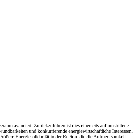
raum avanciert. Zurückzuführen ist dies einerseits auf umstrittene
wundbarkeiten und konkurrierende energiewirtschaftliche Interessen.
größere Energiesolidarität in der Region, die die Aufmerksamkeit