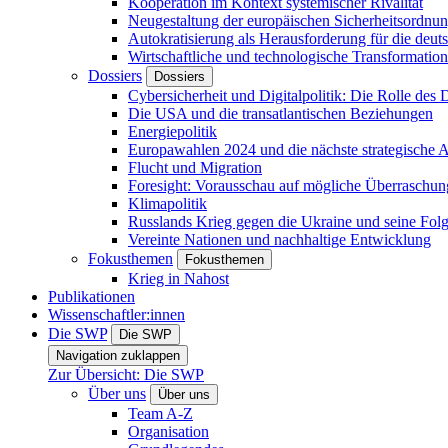
Kooperation im Kontext systemischer Rivalität
Neugestaltung der europäischen Sicherheitsordnu
Autokratisierung als Herausforderung für die deut
Wirtschaftliche und technologische Transformatio
Dossiers
Dossiers
Cybersicherheit und Digitalpolitik: Die Rolle des Di
Die USA und die transatlantischen Beziehungen
Energiepolitik
Europawahlen 2024 und die nächste strategische
Flucht und Migration
Foresight: Vorausschau auf mögliche Überraschu
Klimapolitik
Russlands Krieg gegen die Ukraine und seine Fol
Vereinte Nationen und nachhaltige Entwicklung
Fokusthemen
Fokusthemen
Krieg in Nahost
Publikationen
Wissenschaftler:innen
Die SWP
Die SWP
Navigation zuklappen
Zur Übersicht: Die SWP
Über uns
Über uns
Team A-Z
Organisation