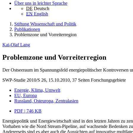
Über uns in leichter Sprache
DE
Deutsch
EN
English
Stiftung Wissenschaft und Politik
Publikationen
Problemzone und Vorreiterregion
Kai-Olaf Lang
Problemzone und Vorreiterregion
Der Ostseeraum im Spannungsfeld energiepolitischer Kontroversen 
SWP-Studie 2010/S 26, 15.10.2010, 37 Seiten
Forschungsgebiete
Energie, Klima, Umwelt
EU, Europa
Russland, Osteuropa, Zentralasien
PDF | 746 KB
Energiepolitik und Energiewirtschaft sind in den letzten Jahren zu ze
Vorhaben wie die Nord Stream-Pipeline, auf wachsende Bedenken zur V
Andererseits sind es aber auch die Aussichten auf innovative multila