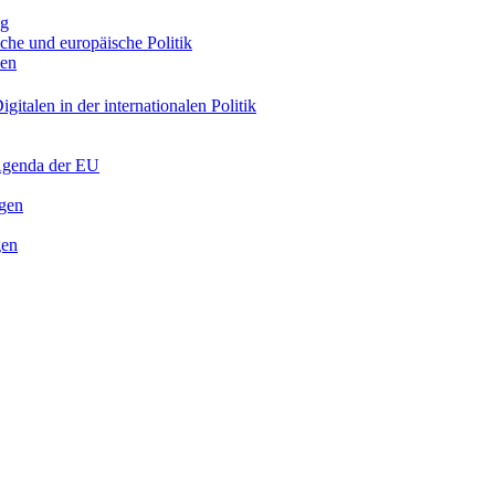
ng
sche und europäische Politik
nen
gitalen in der internationalen Politik
 Agenda der EU
ngen
gen