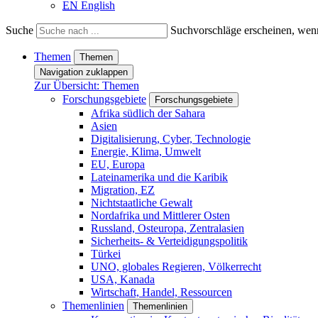
EN
English
Suche
Suchvorschläge erscheinen, wenn
Themen
Themen
Navigation zuklappen
Zur Übersicht: Themen
Forschungsgebiete
Forschungsgebiete
Afrika südlich der Sahara
Asien
Digitalisierung, Cyber, Technologie
Energie, Klima, Umwelt
EU, Europa
Lateinamerika und die Karibik
Migration, EZ
Nichtstaatliche Gewalt
Nordafrika und Mittlerer Osten
Russland, Osteuropa, Zentralasien
Sicherheits- & Verteidigungspolitik
Türkei
UNO, globales Regieren, Völkerrecht
USA, Kanada
Wirtschaft, Handel, Ressourcen
Themenlinien
Themenlinien