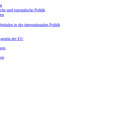
ng
sche und europäische Politik
nen
gitalen in der internationalen Politik
 Agenda der EU
ngen
gen