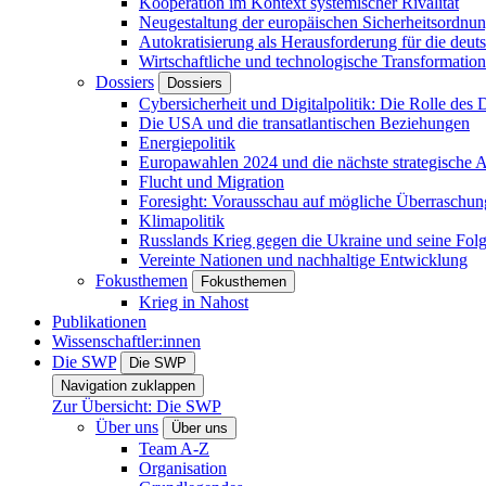
Kooperation im Kontext systemischer Rivalität
Neugestaltung der europäischen Sicherheitsordnu
Autokratisierung als Herausforderung für die deut
Wirtschaftliche und technologische Transformatio
Dossiers
Dossiers
Cybersicherheit und Digitalpolitik: Die Rolle des Di
Die USA und die transatlantischen Beziehungen
Energiepolitik
Europawahlen 2024 und die nächste strategische
Flucht und Migration
Foresight: Vorausschau auf mögliche Überraschu
Klimapolitik
Russlands Krieg gegen die Ukraine und seine Fol
Vereinte Nationen und nachhaltige Entwicklung
Fokusthemen
Fokusthemen
Krieg in Nahost
Publikationen
Wissenschaftler:innen
Die SWP
Die SWP
Navigation zuklappen
Zur Übersicht: Die SWP
Über uns
Über uns
Team A-Z
Organisation