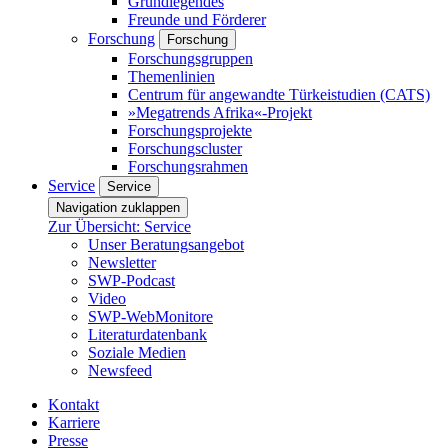
Grundlegendes
Freunde und Förderer
Forschung
Forschung
Forschungsgruppen
Themenlinien
Centrum für angewandte Türkeistudien (CATS)
»Megatrends Afrika«-Projekt
Forschungsprojekte
Forschungscluster
Forschungsrahmen
Service
Service
Navigation zuklappen
Zur Übersicht: Service
Unser Beratungsangebot
Newsletter
SWP-Podcast
Video
SWP-WebMonitore
Literaturdatenbank
Soziale Medien
Newsfeed
Kontakt
Karriere
Presse