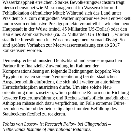
Wasserknappheit errei­chen. Star­kes Bevölkerungswachstum trägt
hierzu
ebenso bei wie Missmanagement im Wasser
sektor und
Fehlallokation öffent­licher Mittel:
Wäh­rend sich das Land unter
Präsident Sisi zum drittgrößten Waf­fen­impor­teur welt­weit entwickelt
und ressourcen­intensive Prestigeprojekte vorantreibt – wie eine
neue
Hauptstadt in der Wüste (mind. 45 Mil­
liarden US-Dollar) oder den
Bau eines Atom­kraftwerks (ca. 25 Milliarden US-Dollar) –, wurden
staat­liche Investitionen ins Wasser­management vernachlässigt. So
sind grö­ßere Vor­haben zur Meerwasser­entsal­zung erst ab 2017
konkretisiert worden.
Dementsprechend müssten Deutschland und seine europäischen
Partner ihre finan­zielle Zuwendung im Rahmen der
Kompensationslösung an folgende Bedingungen
koppeln: Von
Ägyp­ten müssten sie eine Neu
­orientierung bei der staatlichen
Ausgabenpolitik einfordern, die sich nicht weiter an autoritären
Herrschafts­
logiken ausrichten dürfte. Um eine solche Neu­
orientierung durchzusetzen, wären
politische Refor­men in Richtung
bes­serer Regierungsführung und Rechenschaftspflicht unab­ding­bar.
Äthiopien müsste sich dazu ver­pflich­ten, im Falle extremer Dürre­
perioden während der beidseitig abgestimmten Befül­lung des
Staubeckens flexi­bel zu reagieren.
Tobias von Lossow ist Research Fellow bei Clingendael –
Netherlands Institute of International Relations.