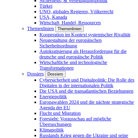
Sicherheits- & Verteidigungspolitik
Türkei
UNO, globales Regieren, Völkerrecht
USA, Kanada
Wirtschaft, Handel, Ressourcen
Themenlinien
Themenlinien
Kooperation im Kontext systemischer Rivalität
Neugestaltung der europäischen
Sicherheitsordnung
Autokratisierung als Herausforderung für die
deutsche und europäische Politik
Wirtschaftliche und technologische
Transformationen
Dossiers
Dossiers
Cybersicherheit und Digitalpolitik: Die Rolle des
Digitalen in der internationalen Politik
Die USA und die transatlantischen Beziehungen
Energiepolitik
Europawahlen 2024 und die nächste strategische
Agenda der EU
Flucht und Migration
Foresight: Vorausschau auf mögliche
Überraschungen
Klimapolitik
Russlands Krieg gegen die Ukraine und seine