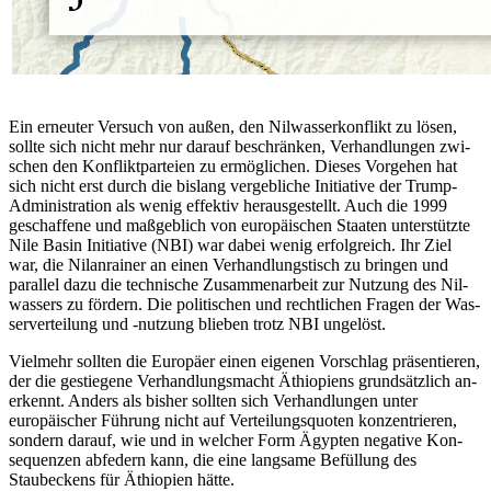
Ein erneuter Versuch von außen, den Nil­wasserkonflikt zu lösen,
sollte sich nicht mehr nur darauf beschränken, Verhandlungen zwi­
schen den Konfliktparteien zu ermög­lichen. Dieses Vorgehen hat
sich nicht erst durch die bislang vergebliche Initiative der Trump-
Admi­nistration als wenig effektiv heraus­gestellt. Auch die
1999
geschaffene und maß­geblich von euro­
päischen Staaten unter­stützte
Nile Basin Initiative (NBI) war dabei wenig erfolgreich. Ihr Ziel
war, die Nilanrainer an einen Ver­handlungstisch zu bringen und
parallel dazu die technische Zusammenarbeit zur Nutzung des Nil­
wassers zu fördern. Die politischen und recht­lichen Fragen der Was­
serverteilung und ‑nut­zung blieben trotz NBI ungelöst.
Vielmehr sollten die Europäer einen eige­
nen Vorschlag präsentieren,
der die ge­stie­
gene Verhandlungsmacht Äthiopiens grund
­sätzlich an­
erkennt. Anders als bisher soll­ten sich Ver­handlungen unter
europäischer Füh­rung nicht auf Verteilungsquoten kon­zentrieren,
sondern darauf, wie und in welcher Form Ägypten negative Kon­
sequen­
zen abfedern kann, die eine lang­same Befül
­lung des
Staubeckens für Äthiopien hätte.