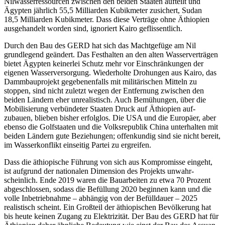
Nilwasser­ressourcen zwischen den beiden Staaten auf­teilt und
Ägypten jähr
­lich 55,5 Milliar­den Kubikmeter
zu­sichert, Sudan
18,5 Milliarden Kubikmeter. Dass
diese Verträge ohne Äthiopien
aus­ge­handelt
worden sind, ignoriert Kairo ge­flissentlich.
Durch den Bau des GERD hat sich das Machtgefüge am Nil
grundlegend ge­ändert.
Das Festhalten an den alten Was­ser­verträgen
bietet Ägypten keinerlei Schutz mehr vor
Einschränkungen der
eigenen Was­server­sor­
gung. Wiederholte Drohungen aus Kairo, das
Dammbauprojekt gegebenenfalls mit militärischen Mitteln zu
stoppen, sind nicht zuletzt wegen der Entfernung zwischen den
beiden Ländern eher unrealistisch. Auch Bemü­hungen, über die
Mobilisierung ver­bündeter Staaten Druck auf Äthiopien auf­
zubauen, blieben bisher erfolglos. Die USA und die Europäer, aber
ebenso die Golf­staaten und die Volksrepublik China unter­halten mit
beiden Ländern gute Bezie­hun­gen; offen­kundig sind sie nicht bereit,
im Wasserkonflikt einseitig Partei zu ergreifen.
Dass die äthiopische Führung von sich aus Kompromisse eingeht,
ist aufgrund der nationalen Dimension des Projekts un­wahr­
scheinlich. Ende 2019 waren die Bauarbeiten zu etwa 70 Prozent
abgeschlossen, so­dass die Befüllung 2020 beginnen kann und die
volle Inbetriebnahme – abhängig von der Befüll­dauer – 2025
realistisch scheint. Ein Groß­teil der äthiopischen Bevölkerung hat
bis­ heute keinen Zugang zu Elektrizität. Der Bau des GERD hat für