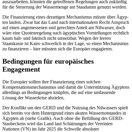
auszuarbeiten, könn­ten die getroffenen Regelungen auch zu­künftig
für die Steuerung der Wassermenge am Staudamm genutzt werden.
Die Finanzierung eines derartigen Mecha
­nismus müsste über Ägyp­
ten laufen. Zwar hat das Land nach internationalem Recht Anspruch
auf einen angemessenen und gerechten Anteil am Nilwasser, doch
wäre eine Quotenregelung nach ägyp­tischen Vorstellungen rechtlich
kaum halt- und faktisch nicht umsetz­bar. Wegen der leeren
Staatskasse ist Kairo schwerlich in der Lage, so einen Mechanismus
zu finan­zieren – hier müssten sich die Europäer engagieren.
Bedingungen für europäisches
Engagement
Die Europäer sollten ihre Finanzierung eines
solchen
Kompensationsmechanismus und
damit die Unterstützung Ägyptens
aller­dings
an Be­dingungen knüpfen, die auf eine um­fas­sende
Lösung der Wasserkrise abzielen.
Der Konflikt um den GERD und die Nut­zung des Nilwassers spielt
sich bereits vor dem Hintergrund eines akuten Wasser­not­standes in
Ägypten ab (siehe Grafik). Auch ohne die Befüllung des GERD-
Stau­beckens wird das Land laut Schätzungen der Ver­ein­
ten
Nationen (VN) im Jahr 2025 die Schwelle
absoluter