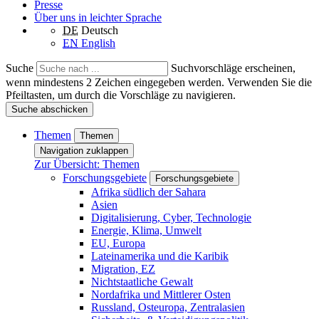
Presse
Über uns in leichter Sprache
DE
Deutsch
EN
English
Suche
Suchvorschläge erscheinen,
wenn mindestens 2 Zeichen eingegeben werden. Verwenden Sie die
Pfeiltasten, um durch die Vorschläge zu navigieren.
Suche abschicken
Themen
Themen
Navigation zuklappen
Zur Übersicht: Themen
Forschungsgebiete
Forschungsgebiete
Afrika südlich der Sahara
Asien
Digitalisierung, Cyber, Technologie
Energie, Klima, Umwelt
EU, Europa
Lateinamerika und die Karibik
Migration, EZ
Nichtstaatliche Gewalt
Nordafrika und Mittlerer Osten
Russland, Osteuropa, Zentralasien