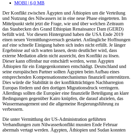
MOBI | 6,0 MB
Der Konflikt zwischen Ägypten und Äthiopien um die Verteilung
und Nutzung des Nilwassers ist in eine neue Phase eingetreten. Im
Mittelpunkt steht jetzt die Frage, wie und über welchen Zeitraum
das Stau­becken des Grand Ethiopian Renaissance Dam (GERD)
befüllt wird. Vor diesem Hintergrund haben die USA Ende 2019
einen neuen Vermittlungsversuch gestartet. Anfängliche Hoffnungen
auf eine schnelle Eini­gung haben sich indes nicht erfüllt. Je länger
Ergebnisse auf sich warten lassen, desto deut­licher wird, dass
externe Mediation allein nicht ausreicht, den Konflikt zu lösen.
Dieser kann offenbar nur entschärft werden, wenn Ägypten
Äthiopien für ein Entgegen
­kommen entschädigt. Deutschland und
seine europäischen Partner sollten Ägypten beim Aufbau eines
entsprechenden Kompensationsmechanismus finan­ziell unter­stützen.
Dies würde die Stabilität in der konfliktträchtigen Nachbarregion
Europas
fördern und den dortigen Migrationsdruck verringern.
Allerdings sollten die Europäer eine finan­zielle Beteiligung an klare
Bedingungen gegenüber Kairo knüpfen, die darauf
abzielen, das
Wassermanagement und die allgemeine Regierungsführung zu
verbessern.
Die unter Vermittlung der US-Adminis­tration geführten
Verhandlungen zum Nilwasserkonflikt mussten Ende Februar
abermals vertagt werden. Ägypten, Äthio­pien und Sudan konnten