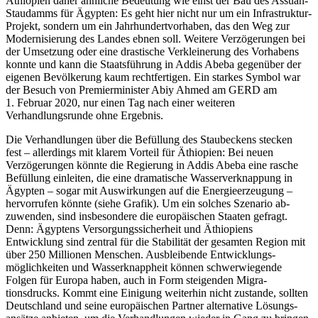
Äthiopien daher ähnliche Bedeutung wie einst der Bau des Assuan-
Staudamms für Ägypten: Es geht hier nicht nur um ein Infrastruktur-
Projekt, sondern um ein Jahrhundertvorhaben, das den Weg zur
Modernisierung des Landes ebnen soll. Weitere Verzögerungen bei
der Umsetzung oder eine drastische Verkleinerung des Vorhabens
konnte und kann die Staatsführung in Addis Abeba gegenüber der
eigenen Bevölkerung kaum rechtfertigen. Ein starkes Symbol war
der Besuch von Premierminister Abiy Ahmed am GERD am
1. Februar 2020, nur einen Tag nach einer
weiteren
Verhandlungsrunde ohne Ergebnis.
Die Verhandlungen über die Befüllung des Staubeckens stecken
fest – allerdings
mit klarem Vorteil für Äthio­pien: Bei neuen
Verzögerungen könnte die Regierung in
Addis Abeba eine rasche
Befüllung einleiten,
die eine dramatische Wasserverknappung in
Ägypten – sogar mit Auswirkungen auf
die Energieerzeugung –
hervorrufen könnte
(siehe Gra­fik). Um ein solches Szenario ab­
zuwenden, sind insbesondere die europäischen Staaten gefragt.
Denn: Ägyptens Versorgungssicherheit und Äthiopiens
Entwicklung sind zentral für die Stabilität der ge­samten Region mit
über 250 Millio­nen Menschen. Ausbleibende Entwicklungs­
möglichkeiten und Wasserknappheit können schwer­wiegende
Folgen für Europa haben, auch in Form steigenden Migra­
tionsdrucks. Kommt eine Einigung weiter­hin nicht zustande, sollten
Deutschland und seine euro­päischen Part­ner alternative Lösungs­