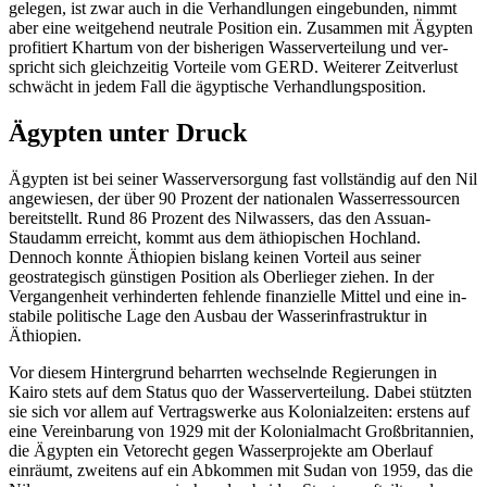
gelegen, ist zwar auch in die Verhandlungen eingebunden, nimmt
aber eine weit­gehend neutrale Posi­tion ein. Zusam­men mit Ägypten
pro­fitiert Khartum von der bisherigen Wasserverteilung und ver­
spricht sich gleichzeitig Vorteile vom GERD. Wei­terer Zeitverlust
schwächt in jedem Fall die ägyptische Verhandlungsposition.
Ägypten unter Druck
Ägypten ist bei seiner Wasserversorgung fast vollständig auf den Nil
angewiesen, der über 90 Prozent der nationalen Wasser­ressourcen
bereitstellt. Rund 86 Prozent des Nilwassers, das den Assuan-
Staudamm erreicht, kommt aus dem äthiopischen Hoch­land.
Dennoch konnte Äthiopien bis­lang keinen Vorteil aus seiner
geostrategisch günstigen Position als Oberlieger ziehen. In der
Vergangenheit verhinderten fehlende finanzielle Mittel und eine in­
stabile politische Lage den Ausbau der Wasserinfrastruktur in
Äthiopien.
Vor diesem Hintergrund beharrten wech­selnde Regierungen in
Kairo stets auf dem
Status quo der Wasserverteilung. Dabei stütz­
ten
sie sich vor allem auf Vertrags­werke aus Kolo­nialzeiten: erstens auf
eine Vereinbarung von 1929 mit der Kolonialmacht Groß­
britannien,
die Ägypten ein Vetorecht gegen Wasserprojekte am Ober­lauf
einräumt, zwei
tens auf ein Abkommen mit Sudan von 1959,
das die