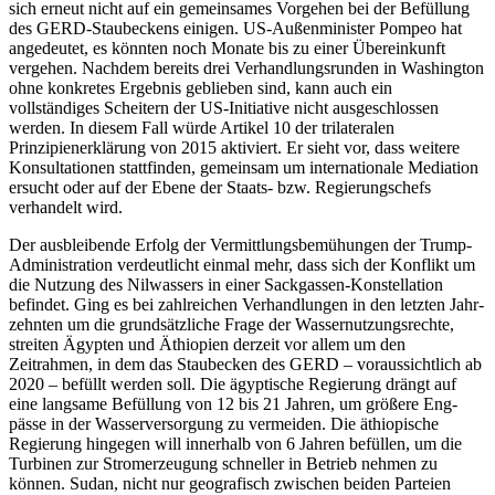
sich erneut nicht auf ein gemeinsames Vorgehen bei der Befüllung
des GERD-Staubeckens einigen. US-Außenminister Pompeo hat
angedeutet, es könnten noch Monate bis zu einer Über­einkunft
vergehen. Nachdem bereits drei Verhandlungsrunden in Washington
ohne konkretes Ergebnis geblieben sind, kann auch ein
vollständiges Scheitern der US-Initiative nicht ausgeschlossen
werden. In diesem Fall würde Artikel 10 der trilateralen
Prinzipienerklärung von 2015 aktiviert. Er sieht vor, dass weitere
Konsultationen stattfinden, gemeinsam um internationale Mediation
ersucht oder auf der Ebene der
Staats­- bzw. Regierungschefs
verhandelt wird.
Der ausbleibende Erfolg der Vermittlungs
bemühungen der Trump-
Adminis­tration verdeutlicht einmal mehr, dass sich der Konflikt um
die Nutzung des Nil­wassers in einer Sackgassen-Konstellation
befindet. Ging es bei zahlreichen Verhandlungen in den letzten Jahr­
zehnten um die grundsätzliche Frage der Wassernutzungsrechte,
strei­ten Ägyp­ten und Äthiopien derzeit vor allem um den
Zeitrahmen, in dem das Stau­becken des GERD – voraussichtlich ab
2020 – befüllt werden soll. Die ägyptische Regierung drängt auf
eine langsame Befül­lung von 12 bis 21 Jahren, um größere Eng­
pässe in der Wasserversorgung zu ver­mei­den. Die äthiopische
Regierung hin­gegen will innerhalb von 6 Jahren befüllen, um die
Tur­bi­nen zur Strom­erzeugung schneller in Betrieb nehmen zu
können. Sudan, nicht nur geografisch zwischen bei­den Parteien