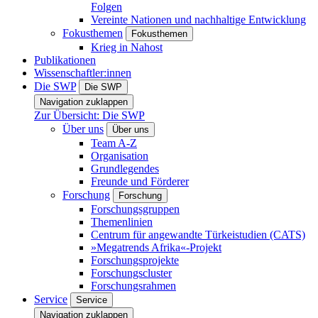
Folgen
Vereinte Nationen und nachhaltige Entwicklung
Fokusthemen
Fokusthemen
Krieg in Nahost
Publikationen
Wissenschaftler:innen
Die SWP
Die SWP
Navigation zuklappen
Zur Übersicht: Die SWP
Über uns
Über uns
Team A-Z
Organisation
Grundlegendes
Freunde und Förderer
Forschung
Forschung
Forschungsgruppen
Themenlinien
Centrum für angewandte Türkeistudien (CATS)
»Megatrends Afrika«-Projekt
Forschungsprojekte
Forschungscluster
Forschungsrahmen
Service
Service
Navigation zuklappen