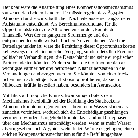
Denkbar wäre die Ausarbeitung eines Kompensationsmechanismus
zwi­schen den beiden Ländern. Er müsste regeln, dass Ägypten
Äthiopien für die wirt­schaftlichen Nachteile aus einer langsameren
Aufstauung entschädigt. Als Berechnungsgrundlage für die
Opportunitätskosten, die Äthiopien ent­stünden, könnte der
finanzielle Wert der entgangenen Strom­menge und des
entsprechenden volkswirtschaftlichen Nutzens dienen. Weil die
Datenlage unklar ist, wäre die Ermittlung dieser Oppor­tuni­tätskosten
keineswegs ein rein technischer Vorgang, sondern letztlich Ergebnis
politi­scher Ver­handlungen, die Deutschland und seine europäischen
Partner anleiten könn­ten. Zu­dem sollten die Golfmonarchien als
wich­tigste Partner der drei betroffenen Nil­anrainerstaaten in die
Verhandlungen ein­
bezogen werden. Sie könnten von einer fried
­
lichen und nachhaltigen Konflikt­lösung profitieren, da sie im
Nilbecken kräftig investiert haben, besonders im Agrarsektor.
Mit Blick auf mögliche Klimaschwankungen böte so ein
Mechanismus Fle­xibi­lität bei der Befüllung des Staubeckens.
Äthiopien könnte in regenreichen Jah­ren mehr Wasser stauen als
zunächst ver­ein­bart, wodurch sich die Entschädigungs­zahlungen
verringern würden. Umgekehrt könnte das Land in Dürrephasen
über den Mechanismus entschädigt werden, wenn es mehr Wasser
als vorgesehen nach Ägypten weiterleitet. Würde es gelingen, einen
solchen Kompensationsmechanismus für die Befüllungsphase