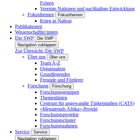
Folgen
Vereinte Nationen und nachhaltige Entwicklung
Fokusthemen
Fokusthemen
Krieg in Nahost
Publikationen
Wissenschaftler:innen
Die SWP
Die SWP
Navigation zuklappen
Zur Übersicht: Die SWP
Über uns
Über uns
Team A-Z
Organisation
Grundlegendes
Freunde und Förderer
Forschung
Forschung
Forschungsgruppen
Themenlinien
Centrum für angewandte Türkeistudien (CATS)
»Megatrends Afrika«-Projekt
Forschungsprojekte
Forschungscluster
Forschungsrahmen
Service
Service
Navigation zuklappen