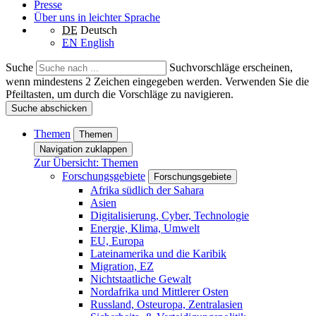
Presse
Über uns in leichter Sprache
DE
Deutsch
EN
English
Suche
Suchvorschläge erscheinen,
wenn mindestens 2 Zeichen eingegeben werden. Verwenden Sie die
Pfeiltasten, um durch die Vorschläge zu navigieren.
Suche abschicken
Themen
Themen
Navigation zuklappen
Zur Übersicht: Themen
Forschungsgebiete
Forschungsgebiete
Afrika südlich der Sahara
Asien
Digitalisierung, Cyber, Technologie
Energie, Klima, Umwelt
EU, Europa
Lateinamerika und die Karibik
Migration, EZ
Nichtstaatliche Gewalt
Nordafrika und Mittlerer Osten
Russland, Osteuropa, Zentralasien