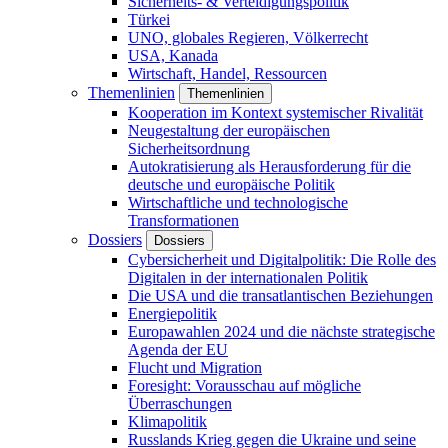
Sicherheits- & Verteidigungspolitik
Türkei
UNO, globales Regieren, Völkerrecht
USA, Kanada
Wirtschaft, Handel, Ressourcen
Themenlinien
Themenlinien
Kooperation im Kontext systemischer Rivalität
Neugestaltung der europäischen
Sicherheitsordnung
Autokratisierung als Herausforderung für die
deutsche und europäische Politik
Wirtschaftliche und technologische
Transformationen
Dossiers
Dossiers
Cybersicherheit und Digitalpolitik: Die Rolle des
Digitalen in der internationalen Politik
Die USA und die transatlantischen Beziehungen
Energiepolitik
Europawahlen 2024 und die nächste strategische
Agenda der EU
Flucht und Migration
Foresight: Vorausschau auf mögliche
Überraschungen
Klimapolitik
Russlands Krieg gegen die Ukraine und seine