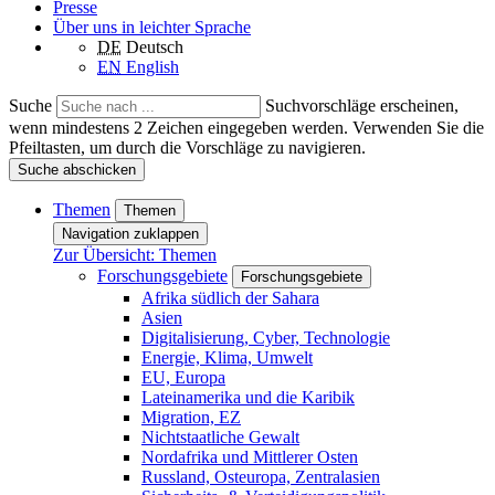
Presse
Über uns in leichter Sprache
DE
Deutsch
EN
English
Suche
Suchvorschläge erscheinen,
wenn mindestens 2 Zeichen eingegeben werden. Verwenden Sie die
Pfeiltasten, um durch die Vorschläge zu navigieren.
Suche abschicken
Themen
Themen
Navigation zuklappen
Zur Übersicht: Themen
Forschungsgebiete
Forschungsgebiete
Afrika südlich der Sahara
Asien
Digitalisierung, Cyber, Technologie
Energie, Klima, Umwelt
EU, Europa
Lateinamerika und die Karibik
Migration, EZ
Nichtstaatliche Gewalt
Nordafrika und Mittlerer Osten
Russland, Osteuropa, Zentralasien