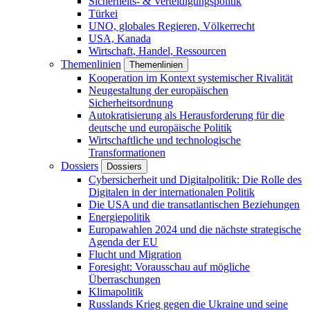
Sicherheits- & Verteidigungspolitik
Türkei
UNO, globales Regieren, Völkerrecht
USA, Kanada
Wirtschaft, Handel, Ressourcen
Themenlinien
Themenlinien
Kooperation im Kontext systemischer Rivalität
Neugestaltung der europäischen
Sicherheitsordnung
Autokratisierung als Herausforderung für die
deutsche und europäische Politik
Wirtschaftliche und technologische
Transformationen
Dossiers
Dossiers
Cybersicherheit und Digitalpolitik: Die Rolle des
Digitalen in der internationalen Politik
Die USA und die transatlantischen Beziehungen
Energiepolitik
Europawahlen 2024 und die nächste strategische
Agenda der EU
Flucht und Migration
Foresight: Vorausschau auf mögliche
Überraschungen
Klimapolitik
Russlands Krieg gegen die Ukraine und seine