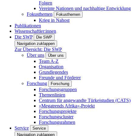
Folgen
Vereinte Nationen und nachhaltige Entwicklung
Fokusthemen
Fokusthemen
Krieg in Nahost
Publikationen
Wissenschaftler:innen
Die SWP
Die SWP
Navigation zuklappen
Zur Übersicht: Die SWP
Über uns
Über uns
Team A-Z
Organisation
Grundlegendes
Freunde und Förderer
Forschung
Forschung
Forschungsgruppen
Themenlinien
Centrum für angewandte Türkeistudien (CATS)
»Megatrends Afrika«-Projekt
Forschungsprojekte
Forschungscluster
Forschungsrahmen
Service
Service
Navigation zuklappen