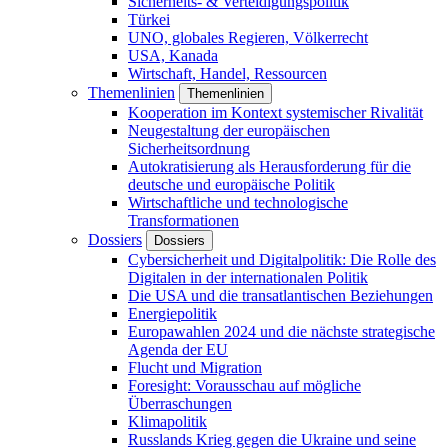
Sicherheits- & Verteidigungspolitik
Türkei
UNO, globales Regieren, Völkerrecht
USA, Kanada
Wirtschaft, Handel, Ressourcen
Themenlinien
Themenlinien
Kooperation im Kontext systemischer Rivalität
Neugestaltung der europäischen
Sicherheitsordnung
Autokratisierung als Herausforderung für die
deutsche und europäische Politik
Wirtschaftliche und technologische
Transformationen
Dossiers
Dossiers
Cybersicherheit und Digitalpolitik: Die Rolle des
Digitalen in der internationalen Politik
Die USA und die transatlantischen Beziehungen
Energiepolitik
Europawahlen 2024 und die nächste strategische
Agenda der EU
Flucht und Migration
Foresight: Vorausschau auf mögliche
Überraschungen
Klimapolitik
Russlands Krieg gegen die Ukraine und seine