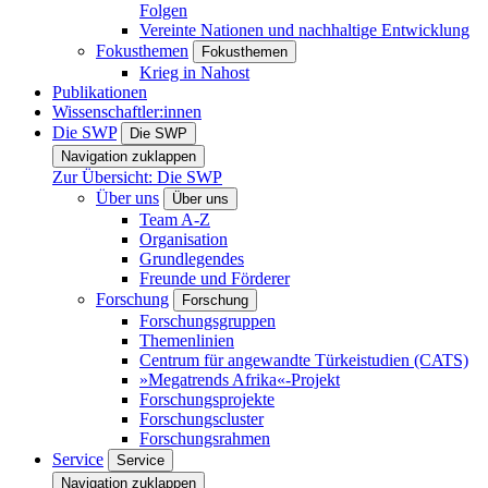
Folgen
Vereinte Nationen und nachhaltige Entwicklung
Fokusthemen
Fokusthemen
Krieg in Nahost
Publikationen
Wissenschaftler:innen
Die SWP
Die SWP
Navigation zuklappen
Zur Übersicht: Die SWP
Über uns
Über uns
Team A-Z
Organisation
Grundlegendes
Freunde und Förderer
Forschung
Forschung
Forschungsgruppen
Themenlinien
Centrum für angewandte Türkeistudien (CATS)
»Megatrends Afrika«-Projekt
Forschungsprojekte
Forschungscluster
Forschungsrahmen
Service
Service
Navigation zuklappen