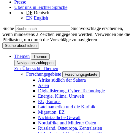
Presse
Über uns in leichter Sprache
DE
Deutsch
EN
English
Suche
Suchvorschläge erscheinen,
wenn mindestens 2 Zeichen eingegeben werden. Verwenden Sie die
Pfeiltasten, um durch die Vorschläge zu navigieren.
Suche abschicken
Themen
Themen
Navigation zuklappen
Zur Übersicht: Themen
Forschungsgebiete
Forschungsgebiete
Afrika südlich der Sahara
Asien
Digitalisierung, Cyber, Technologie
Energie, Klima, Umwelt
EU, Europa
Lateinamerika und die Karibik
Migration, EZ
Nichtstaatliche Gewalt
Nordafrika und Mittlerer Osten
Russland, Osteuropa, Zentralasien