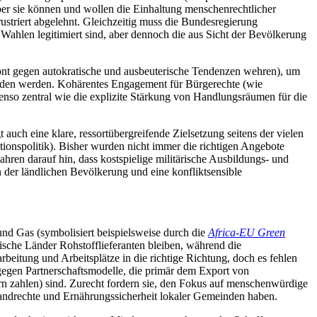
r sie können und wollen die Einhaltung menschenrechtlicher
ustriert abgelehnt. Gleichzeitig muss die Bundesregierung
h Wahlen legitimiert sind, aber dennoch die aus Sicht der Bevölkerung
 Front gegen autokratische und ausbeuterische Tendenzen wehren), um
tanden werden. Kohärentes Engagement für Bürgerechte (wie
benso zentral wie die explizite Stärkung von Handlungsräumen für die
uch eine klare, ressortübergreifende Zielsetzung seitens der vielen
ationspolitik). Bisher wurden nicht immer die richtigen Angebote
ahren darauf hin, dass kostspielige militärische Ausbildungs- und
 der ländlichen Bevölkerung und eine konfliktsensible
 und Gas (symbolisiert beispielsweise durch die
Africa-EU Green
kanische Länder Rohstofflieferanten bleiben, während die
rbeitung und Arbeitsplätze in die richtige Richtung, doch es fehlen
gegen Partnerschaftsmodelle, die primär dem Export von
n zahlen) sind. Zurecht fordern sie, den Fokus auf menschenwürdige
Landrechte und Ernährungssicherheit lokaler Gemeinden haben.