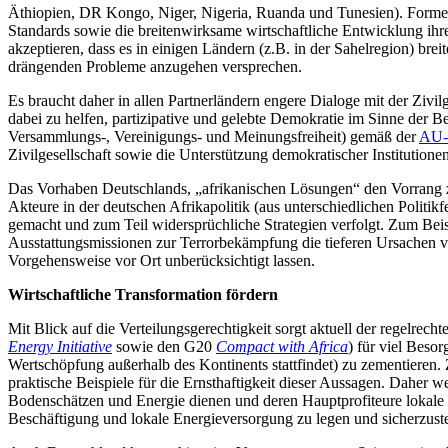
Äthiopien, DR Kongo, Niger, Nigeria, Ruanda und Tunesien). Forme
Standards sowie die breitenwirksame wirtschaftliche Entwicklung ihre
akzeptieren, dass es in einigen Ländern (z.B. in der Sahelregion) bre
drängenden Probleme anzugehen versprechen.
Es braucht daher in allen Partnerländern engere Dialoge mit der Zivi
dabei zu helfen, partizipative und gelebte Demokratie im Sinne der 
Versammlungs-, Vereinigungs- und Meinungsfreiheit) gemäß der
AU-C
Zivilgesellschaft sowie die Unterstützung demokratischer Institution
Das Vorhaben Deutschlands, „afrikanischen Lösungen“ den Vorrang zu 
Akteure in der deutschen Afrikapolitik (aus unterschiedlichen Politik
gemacht und zum Teil widersprüchliche Strategien verfolgt. Zum Beispi
Ausstattungsmissionen zur Terrorbekämpfung die tieferen Ursachen vo
Vorgehensweise vor Ort unberücksichtigt lassen.
Wirtschaftliche Transformation fördern
Mit Blick auf die Verteilungsgerechtigkeit sorgt aktuell der regelrec
Energy Initiative
sowie den G20
Compact with Africa
) für viel Besor
Wertschöpfung außerhalb des Kontinents stattfindet) zu zementieren. Z
praktische Beispiele für die Ernsthaftigkeit dieser Aussagen. Dahe
Bodenschätzen und Energie dienen und deren Hauptprofiteure lokale 
Beschäftigung und lokale Energieversorgung zu legen und sicherzust