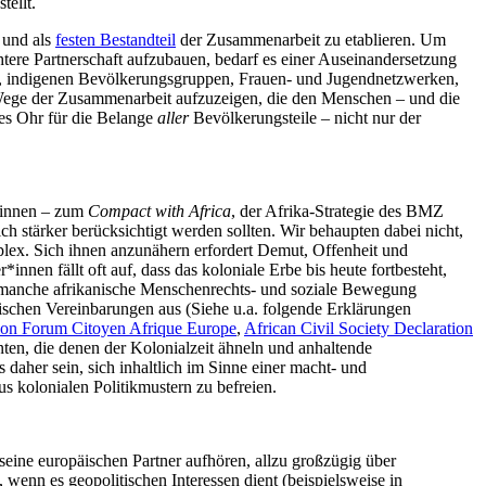
tellt.
 und als
festen Bestandteil
der Zusammenarbeit zu etablieren. Um
tere Partnerschaft aufzubauen, bedarf es einer Auseinandersetzung
n, indigenen Bevölkerungsgruppen, Frauen- und Jugendnetzwerken,
 Wege der Zusammenarbeit aufzuzeigen, die den Menschen – und die
nes Ohr für die Belange
aller
Bevölkerungsteile – nicht nur der
r*innen – zum
Compact with Africa
, der Afrika-Strategie des BMZ
 stärker berücksichtigt werden sollten. Wir behaupten dabei nicht,
mplex. Sich ihnen anzunähern erfordert Demut, Offenheit und
nnen fällt oft auf, dass das koloniale Erbe bis heute fortbesteht,
ich manche afrikanische Menschenrechts- und soziale Bewegung
litischen Vereinbarungen aus (Siehe u.a. folgende Erklärungen
ion Forum Citoyen Afrique Europe
,
African Civil Society Declaration
ten, die denen der Kolonialzeit ähneln und anhaltende
daher sein, sich inhaltlich im Sinne einer macht- und
us kolonialen Politikmustern zu befreien.
seine europäischen Partner aufhören, allzu großzügig über
wenn es geopolitischen Interessen dient (beispielsweise in