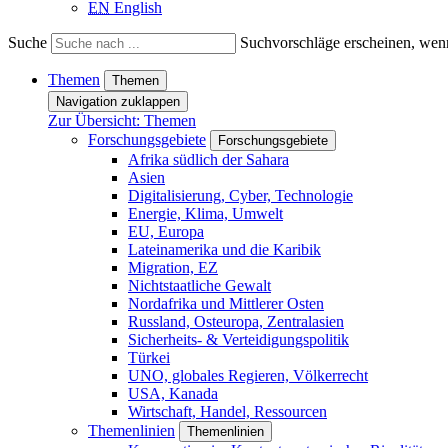
EN
English
Suche
Suchvorschläge erscheinen, wenn
Themen
Themen
Navigation zuklappen
Zur Übersicht: Themen
Forschungsgebiete
Forschungsgebiete
Afrika südlich der Sahara
Asien
Digitalisierung, Cyber, Technologie
Energie, Klima, Umwelt
EU, Europa
Lateinamerika und die Karibik
Migration, EZ
Nichtstaatliche Gewalt
Nordafrika und Mittlerer Osten
Russland, Osteuropa, Zentralasien
Sicherheits- & Verteidigungspolitik
Türkei
UNO, globales Regieren, Völkerrecht
USA, Kanada
Wirtschaft, Handel, Ressourcen
Themenlinien
Themenlinien