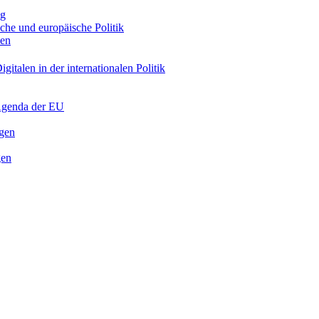
ng
sche und europäische Politik
nen
gitalen in der internationalen Politik
 Agenda der EU
ngen
gen