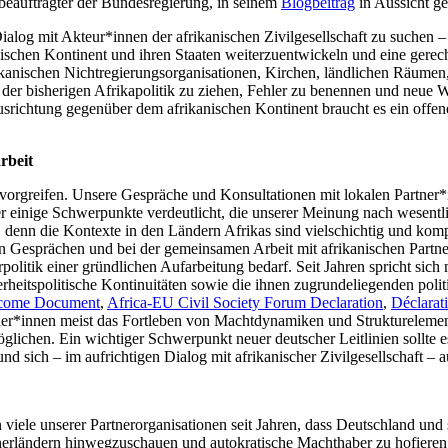
beauftragter der Bundesregierung, in seinem
Blogbeitrag
in Aussicht ges
ialog mit Akteur*innen der afrikanischen Zivilgesellschaft zu suchen –
ischen Kontinent und ihren Staaten weiterzuentwickeln und eine gerech
ikanischen Nichtregierungsorganisationen, Kirchen, ländlichen Räume
 der bisherigen Afrikapolitik zu ziehen, Fehler zu benennen und neue
usrichtung gegenüber dem afrikanischen Kontinent braucht es ein offe
rbeit
 vorgreifen. Unsere Gespräche und Konsultationen mit lokalen Partne
einige Schwerpunkte verdeutlicht, die unserer Meinung nach wesentlich
itt, denn die Kontexte in den Ländern Afrikas sind vielschichtig und ko
n Gesprächen und bei der gemeinsamen Arbeit mit afrikanischen Partner*i
urpolitik einer gründlichen Aufarbeitung bedarf. Seit Jahren spricht s
icherheitspolitische Kontinuitäten sowie die ihnen zugrundeliegenden po
tcome Document
,
Africa-EU Civil Society Forum Declaration
,
Déclarat
ner*innen meist das Fortleben von Machtdynamiken und Strukturelemen
lichen. Ein wichtiger Schwerpunkt neuer deutscher Leitlinien sollte es 
d sich – im aufrichtigen Dialog mit afrikanischer Zivilgesellschaft – a
viele unserer Partnerorganisationen seit Jahren, dass Deutschland und 
nerländern hinwegzuschauen und autokratische Machthaber zu hofieren, 