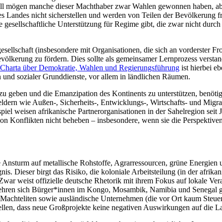
ll mögen manche dieser Machthaber zwar Wahlen gewonnen haben, abe
s Landes nicht sicherstellen und werden von Teilen der Bevölkerung fr
ite gesellschaftliche Unterstützung für Regime gibt, die zwar nicht durc
lgesellschaft (insbesondere mit Organisationen, die sich an vorderster
Bevölkerung zu fördern. Dies sollte als gemeinsamer Lernprozess vers
harta über Demokratie, Wahlen und Regierungsführung
ist hierbei e
en und sozialer Grunddienste, vor allem in ländlichen Räumen.
geben und die Emanzipation des Kontinents zu unterstützen, benötigt a
feldern wie Außen-, Sicherheits-, Entwicklungs-, Wirtschafts- und Migr
el weisen afrikanische Partnerorganisationen in der Sahelregion seit J
n Konflikten nicht beheben – insbesondere, wenn sie die Perspektiven
hte Ansturm auf metallische Rohstoffe, Agrarressourcen, grüne Energien
gnis. Dieser birgt das Risiko, die koloniale Arbeitsteilung (in der afri
war weist offizielle deutsche Rhetorik mit ihrem Fokus auf lokale Vera
r wehren sich Bürger*innen im Kongo, Mosambik, Namibia und Senegal 
Machteliten sowie ausländische Unternehmen (die vor Ort kaum Steuer
ellen, dass neue Großprojekte keine negativen Auswirkungen auf die 