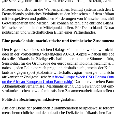
„bessere Angebote“ machen wird, wie von Christoph Retzlaff, Afrika
Misereor und Brot für die Welt empfehlen, künftig systematisch den D
Deutschlands politisches Verhältnis zu den Menschen auf dem afrikan
mit Perspektiven und politischen Forderungen von Menschen aus afr
Gewerkschaften und Medien. Sie können helfen, eine ehrliche Bilanz
Menschenrechte – in den Mittelpunkt stellen. Für Deutschlands Neua
politischen und wirtschaftlichen Eliten eines Partnerlandes.
Eine postkoloniale, machtkritische und feministische Zusammena
Den Ergebnissen eines solchen Dialogs können und wollen wir nicht
oder in der Vorbereitung vergangener AU-EU-Gipfel – haben uns aber 
dass die afrikanische Zivilgesellschaft immer mit einer Stimme auftr
Sensibilität für die Grundzüge der europäischen Kolonialgeschichte. I
nahezu jeden Politikbereich prägt und deshalb auch jenseits der Kult
lautstark gegen (post-)koloniale wirtschafts-, agrar-, energie- und s
afrikanischer Zivilgesellschaft:
Africa-Europe Week CSO Forum Ou
on the African-European Union Partnership
) Darunter verstehen Part
Abhängigkeitsverhältnisse, Marginalisierung und Gewalt vor Ort ermög
strukturkritischen sowie feministischen Zusammenarbeit aufzustellen un
Politische Beziehungen inklusiver gestalten
Auf der Ebene der politischen Zusammenarbeit beispielsweise fordern 
menschenrechtliche und demokratische Defizite in afrikanischen Part