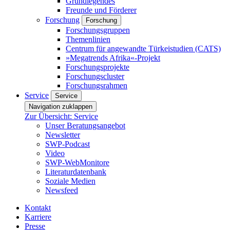
Grundlegendes
Freunde und Förderer
Forschung
Forschung
Forschungsgruppen
Themenlinien
Centrum für angewandte Türkeistudien (CATS)
»Megatrends Afrika«-Projekt
Forschungsprojekte
Forschungscluster
Forschungsrahmen
Service
Service
Navigation zuklappen
Zur Übersicht: Service
Unser Beratungsangebot
Newsletter
SWP-Podcast
Video
SWP-WebMonitore
Literaturdatenbank
Soziale Medien
Newsfeed
Kontakt
Karriere
Presse