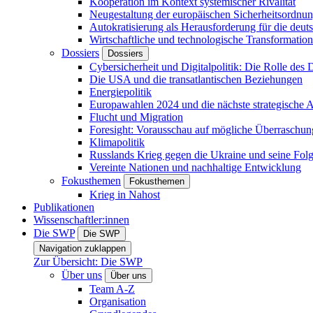
Kooperation im Kontext systemischer Rivalität
Neugestaltung der europäischen Sicherheitsordnu
Autokratisierung als Herausforderung für die deut
Wirtschaftliche und technologische Transformatio
Dossiers
Dossiers
Cybersicherheit und Digitalpolitik: Die Rolle des Di
Die USA und die transatlantischen Beziehungen
Energiepolitik
Europawahlen 2024 und die nächste strategische
Flucht und Migration
Foresight: Vorausschau auf mögliche Überraschu
Klimapolitik
Russlands Krieg gegen die Ukraine und seine Fol
Vereinte Nationen und nachhaltige Entwicklung
Fokusthemen
Fokusthemen
Krieg in Nahost
Publikationen
Wissenschaftler:innen
Die SWP
Die SWP
Navigation zuklappen
Zur Übersicht: Die SWP
Über uns
Über uns
Team A-Z
Organisation