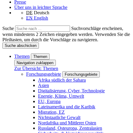
Presse
Über uns in leichter Sprache
DE
Deutsch
EN
English
Suche
Suchvorschläge erscheinen,
wenn mindestens 2 Zeichen eingegeben werden. Verwenden Sie die
Pfeiltasten, um durch die Vorschläge zu navigieren.
Suche abschicken
Themen
Themen
Navigation zuklappen
Zur Übersicht: Themen
Forschungsgebiete
Forschungsgebiete
Afrika südlich der Sahara
Asien
Digitalisierung, Cyber, Technologie
Energie, Klima, Umwelt
EU, Europa
Lateinamerika und die Karibik
Migration, EZ
Nichtstaatliche Gewalt
Nordafrika und Mittlerer Osten
Russland, Osteuropa, Zentralasien