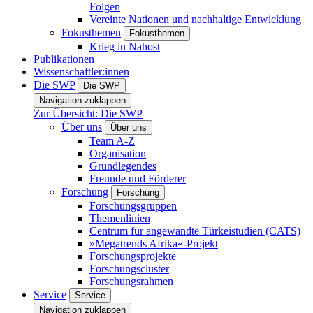
Folgen
Vereinte Nationen und nachhaltige Entwicklung
Fokusthemen
Fokusthemen
Krieg in Nahost
Publikationen
Wissenschaftler:innen
Die SWP
Die SWP
Navigation zuklappen
Zur Übersicht: Die SWP
Über uns
Über uns
Team A-Z
Organisation
Grundlegendes
Freunde und Förderer
Forschung
Forschung
Forschungsgruppen
Themenlinien
Centrum für angewandte Türkeistudien (CATS)
»Megatrends Afrika«-Projekt
Forschungsprojekte
Forschungscluster
Forschungsrahmen
Service
Service
Navigation zuklappen