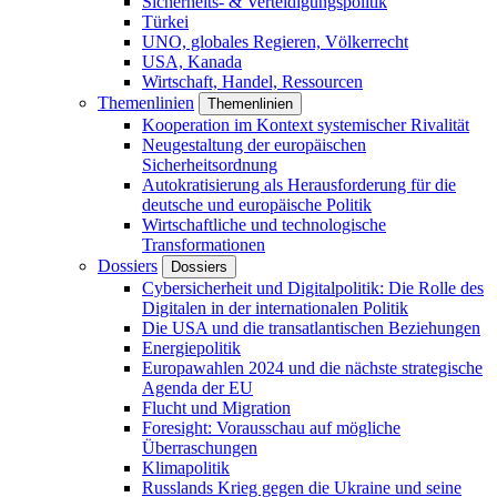
Sicherheits- & Verteidigungspolitik
Türkei
UNO, globales Regieren, Völkerrecht
USA, Kanada
Wirtschaft, Handel, Ressourcen
Themenlinien
Themenlinien
Kooperation im Kontext systemischer Rivalität
Neugestaltung der europäischen
Sicherheitsordnung
Autokratisierung als Herausforderung für die
deutsche und europäische Politik
Wirtschaftliche und technologische
Transformationen
Dossiers
Dossiers
Cybersicherheit und Digitalpolitik: Die Rolle des
Digitalen in der internationalen Politik
Die USA und die transatlantischen Beziehungen
Energiepolitik
Europawahlen 2024 und die nächste strategische
Agenda der EU
Flucht und Migration
Foresight: Vorausschau auf mögliche
Überraschungen
Klimapolitik
Russlands Krieg gegen die Ukraine und seine