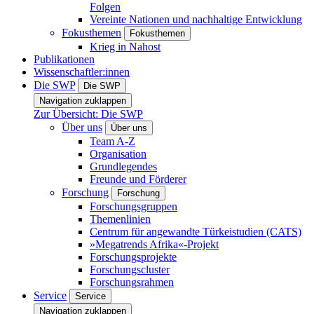
Folgen
Vereinte Nationen und nachhaltige Entwicklung
Fokusthemen
Fokusthemen
Krieg in Nahost
Publikationen
Wissenschaftler:innen
Die SWP
Die SWP
Navigation zuklappen
Zur Übersicht: Die SWP
Über uns
Über uns
Team A-Z
Organisation
Grundlegendes
Freunde und Förderer
Forschung
Forschung
Forschungsgruppen
Themenlinien
Centrum für angewandte Türkeistudien (CATS)
»Megatrends Afrika«-Projekt
Forschungsprojekte
Forschungscluster
Forschungsrahmen
Service
Service
Navigation zuklappen