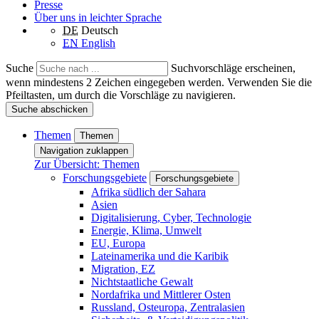
Presse
Über uns in leichter Sprache
DE
Deutsch
EN
English
Suche
Suchvorschläge erscheinen,
wenn mindestens 2 Zeichen eingegeben werden. Verwenden Sie die
Pfeiltasten, um durch die Vorschläge zu navigieren.
Suche abschicken
Themen
Themen
Navigation zuklappen
Zur Übersicht: Themen
Forschungsgebiete
Forschungsgebiete
Afrika südlich der Sahara
Asien
Digitalisierung, Cyber, Technologie
Energie, Klima, Umwelt
EU, Europa
Lateinamerika und die Karibik
Migration, EZ
Nichtstaatliche Gewalt
Nordafrika und Mittlerer Osten
Russland, Osteuropa, Zentralasien