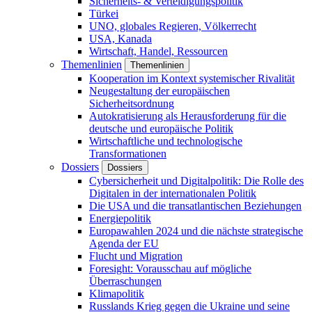
Sicherheits- & Verteidigungspolitik
Türkei
UNO, globales Regieren, Völkerrecht
USA, Kanada
Wirtschaft, Handel, Ressourcen
Themenlinien
Themenlinien
Kooperation im Kontext systemischer Rivalität
Neugestaltung der europäischen
Sicherheitsordnung
Autokratisierung als Herausforderung für die
deutsche und europäische Politik
Wirtschaftliche und technologische
Transformationen
Dossiers
Dossiers
Cybersicherheit und Digitalpolitik: Die Rolle des
Digitalen in der internationalen Politik
Die USA und die transatlantischen Beziehungen
Energiepolitik
Europawahlen 2024 und die nächste strategische
Agenda der EU
Flucht und Migration
Foresight: Vorausschau auf mögliche
Überraschungen
Klimapolitik
Russlands Krieg gegen die Ukraine und seine