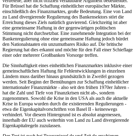
vertretene, aber nicht offiziell verlautbarte Argument bedeutender.
Für Brüssel hat die Schaffung einheitlicher europäischer Märkte,
einschließlich des Finanzmarktes, große Bedeutung. Eine von Land
zu Land divergierende Regulierung des Bankensektors stört die
Erreichung dieses Ziels natürlich gravierend. Gleichzeitig ist aber
eine gemeinsame Haftung in der gegenwärtigen politischen
Stimmung nicht durchsetzbar. Eine zunehmende Integration bei der
Bankenregulierung ohne eine gemeinsame Haftung jedoch bürdet
den Nationalstaaten ein unzumutbares Risiko auf. Die britische
Regierung hat dies erkannt und möchte für den Fall einer Schieflage
einer oder mehrerer Großbanken Vorsorge treffen.
Die Sinnhaftigkeit eines einheitlichen Finanzmarktes inklusive einer
gemeinschaftlichen Haftung für Fehlentwicklungen in einzelnen
Ländern muss darüber hinaus grundsätzlich in Zweifel gezogen
werden. Seit Beginn der Bemühungen zur Schaffung einheitlicher
internationaler Finanzmärkte - also seit den frühen 1970er Jahren -
hat die Zahl und Tiefe von Finanzkrisen nicht ab-, sondern
zugenommen. Sowohl die Krise in den USA als auch die aktuelle
Krise in Europa wurden durch die existierenden Regulierungen -
etwa die Eigenkapitalvorschriften von Basel II - keineswegs
verhindert. Vor diesem Hintergrund ist es absolut angemessen,
innerhalb der EU auch weiterhin von Land zu Land divergierende
Eigenkapitalregeln zuzulassen.
Der Text ist auch bei
Tagesspiegel.de und Zeit.de erschienen
.