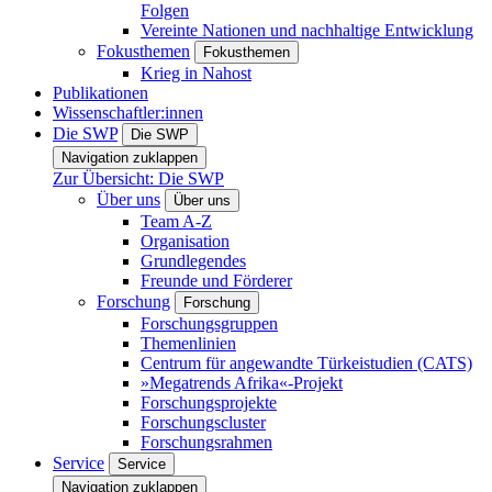
Folgen
Vereinte Nationen und nachhaltige Entwicklung
Fokusthemen
Fokusthemen
Krieg in Nahost
Publikationen
Wissenschaftler:innen
Die SWP
Die SWP
Navigation zuklappen
Zur Übersicht: Die SWP
Über uns
Über uns
Team A-Z
Organisation
Grundlegendes
Freunde und Förderer
Forschung
Forschung
Forschungsgruppen
Themenlinien
Centrum für angewandte Türkeistudien (CATS)
»Megatrends Afrika«-Projekt
Forschungsprojekte
Forschungscluster
Forschungsrahmen
Service
Service
Navigation zuklappen