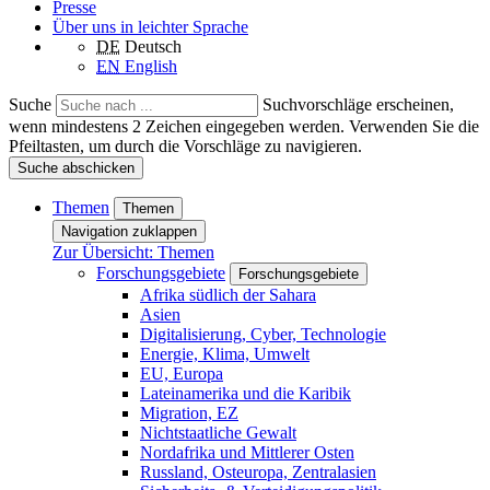
Presse
Über uns in leichter Sprache
DE
Deutsch
EN
English
Suche
Suchvorschläge erscheinen,
wenn mindestens 2 Zeichen eingegeben werden. Verwenden Sie die
Pfeiltasten, um durch die Vorschläge zu navigieren.
Suche abschicken
Themen
Themen
Navigation zuklappen
Zur Übersicht: Themen
Forschungsgebiete
Forschungsgebiete
Afrika südlich der Sahara
Asien
Digitalisierung, Cyber, Technologie
Energie, Klima, Umwelt
EU, Europa
Lateinamerika und die Karibik
Migration, EZ
Nichtstaatliche Gewalt
Nordafrika und Mittlerer Osten
Russland, Osteuropa, Zentralasien