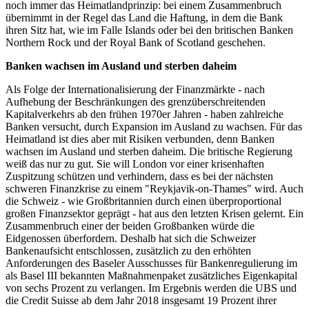
noch immer das Heimatlandprinzip: bei einem Zusammenbruch
übernimmt in der Regel das Land die Haftung, in dem die Bank
ihren Sitz hat, wie im Falle Islands oder bei den britischen Banken
Northern Rock und der Royal Bank of Scotland geschehen.
Banken wachsen im Ausland und sterben daheim
Als Folge der Internationalisierung der Finanzmärkte - nach
Aufhebung der Beschränkungen des grenzüberschreitenden
Kapitalverkehrs ab den frühen 1970er Jahren - haben zahlreiche
Banken versucht, durch Expansion im Ausland zu wachsen. Für das
Heimatland ist dies aber mit Risiken verbunden, denn Banken
wachsen im Ausland und sterben daheim. Die britische Regierung
weiß das nur zu gut. Sie will London vor einer krisenhaften
Zuspitzung schützen und verhindern, dass es bei der nächsten
schweren Finanzkrise zu einem "Reykjavik-on-Thames" wird. Auch
die Schweiz - wie Großbritannien durch einen überproportional
großen Finanzsektor geprägt - hat aus den letzten Krisen gelernt. Ein
Zusammenbruch einer der beiden Großbanken würde die
Eidgenossen überfordern. Deshalb hat sich die Schweizer
Bankenaufsicht entschlossen, zusätzlich zu den erhöhten
Anforderungen des Baseler Ausschusses für Bankenregulierung im
als Basel III bekannten Maßnahmenpaket zusätzliches Eigenkapital
von sechs Prozent zu verlangen. Im Ergebnis werden die UBS und
die Credit Suisse ab dem Jahr 2018 insgesamt 19 Prozent ihrer