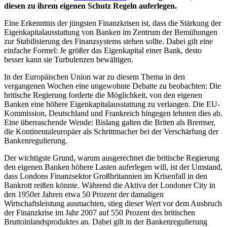
diesen zu ihrem eigenen Schutz Regeln auferlegen.
Eine Erkenntnis der jüngsten Finanzkrisen ist, dass die Stärkung der
Eigenkapitalausstattung von Banken im Zentrum der Bemühungen
zur Stabilisierung des Finanzsystems stehen sollte. Dabei gilt eine
einfache Formel: Je größer das Eigenkapital einer Bank, desto
besser kann sie Turbulenzen bewältigen.
In der Europäischen Union war zu diesem Thema in den
vergangenen Wochen eine ungewohnte Debatte zu beobachten: Die
britische Regierung forderte die Möglichkeit, von den eigenen
Banken eine höhere Eigenkapitalausstattung zu verlangen. Die EU-
Kommission, Deutschland und Frankreich hingegen lehnten dies ab.
Eine überraschende Wende: Bislang galten die Briten als Bremser,
die Kontinentaleuropäer als Schrittmacher bei der Verschärfung der
Bankenregulierung.
Der wichtigste Grund, warum ausgerechnet die britische Regierung
den eigenen Banken höhere Lasten auferlegen will, ist der Umstand,
dass Londons Finanzsektor Großbritannien im Krisenfall in den
Bankrott reißen könnte. Während die Aktiva der Londoner City in
den 1950er Jahren etwa 50 Prozent der damaligen
Wirtschaftsleistung ausmachten, stieg dieser Wert vor dem Ausbruch
der Finanzkrise im Jahr 2007 auf 550 Prozent des britischen
Bruttoinlandsproduktes an. Dabei gilt in der Bankenregulierung