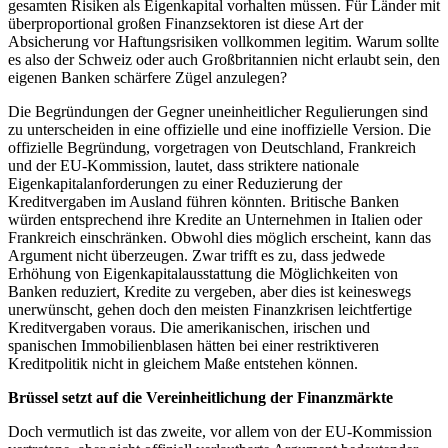
gesamten Risiken als Eigenkapital vorhalten müssen. Für Länder mit
überproportional großen Finanzsektoren ist diese Art der
Absicherung vor Haftungsrisiken vollkommen legitim. Warum sollte
es also der Schweiz oder auch Großbritannien nicht erlaubt sein, den
eigenen Banken schärfere Zügel anzulegen?
Die Begründungen der Gegner uneinheitlicher Regulierungen sind
zu unterscheiden in eine offizielle und eine inoffizielle Version. Die
offizielle Begründung, vorgetragen von Deutschland, Frankreich
und der EU-Kommission, lautet, dass striktere nationale
Eigenkapitalanforderungen zu einer Reduzierung der
Kreditvergaben im Ausland führen könnten. Britische Banken
würden entsprechend ihre Kredite an Unternehmen in Italien oder
Frankreich einschränken. Obwohl dies möglich erscheint, kann das
Argument nicht überzeugen. Zwar trifft es zu, dass jedwede
Erhöhung von Eigenkapitalausstattung die Möglichkeiten von
Banken reduziert, Kredite zu vergeben, aber dies ist keineswegs
unerwünscht, gehen doch den meisten Finanzkrisen leichtfertige
Kreditvergaben voraus. Die amerikanischen, irischen und
spanischen Immobilienblasen hätten bei einer restriktiveren
Kreditpolitik nicht in gleichem Maße entstehen können.
Brüssel setzt auf die Vereinheitlichung der Finanzmärkte
Doch vermutlich ist das zweite, vor allem von der EU-Kommission