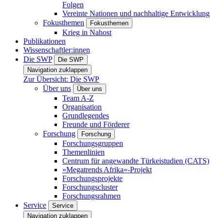
Folgen
Vereinte Nationen und nachhaltige Entwicklung
Fokusthemen
Fokusthemen
Krieg in Nahost
Publikationen
Wissenschaftler:innen
Die SWP
Die SWP
Navigation zuklappen
Zur Übersicht: Die SWP
Über uns
Über uns
Team A-Z
Organisation
Grundlegendes
Freunde und Förderer
Forschung
Forschung
Forschungsgruppen
Themenlinien
Centrum für angewandte Türkeistudien (CATS)
»Megatrends Afrika«-Projekt
Forschungsprojekte
Forschungscluster
Forschungsrahmen
Service
Service
Navigation zuklappen