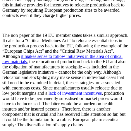
this initiative provides for incentives to relocate production back to
Germany by requiring European production sites to be awarded
contracts even if they charge higher prices.
The non-paper of the 19 EU member states takes a similar approach.
It calls for a “Critical Medicines Act” to relocate essential steps in
the production process back to the EU, following the example of the
“European Chips Act” and the “Critical Raw Materials Act”.
Although
it makes sense to follow initiatives in the area of critical
raw materials
, the relocation of production back to the EU and also
the obligation of manufacturers to stockpile – as included in the
German legislative initiative – cannot be the only way. Although
relocation and stockpiling may make sense in individual cases that
still need to be examined in detail, these strategies are associated
with enormous costs. Since manufacturers usually relocate due to
low profit margins and a
lack of investment incentives
, production
would have to be permanently subsidised or market prices would
have to be increased. The latter would be a burden on health
insurers and/or insured persons. Therefore, there is another
component that is crucial and has received little attention so far, but
it could be the foundation for a robust European pharmaceutical
supply: The diversification of supply chains.