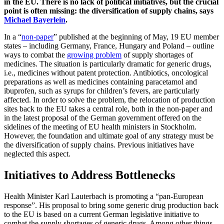
in the EU. There is no lack of political initiatives, but the crucial
point is often missing: the diversification of supply chains, says
Michael Bayerlein
.
In a “
non-paper
” published at the beginning of May, 19 EU member
states – including Germany, France, Hungary and Poland – outline
ways to combat the
growing problem
of supply shortages of
medicines. The situation is particularly dramatic for generic drugs,
i.e., medicines without patent protection. Antibiotics, oncological
preparations as well as medicines containing paracetamol and
ibuprofen, such as syrups for children’s fevers, are particularly
affected. In order to solve the problem, the relocation of production
sites back to the EU takes a central role, both in the non-paper and
in the latest proposal of the German government offered on the
sidelines of the meeting of EU health ministers in Stockholm.
However, the foundation and ultimate goal of any strategy must be
the diversification of supply chains. Previous initiatives have
neglected this aspect.
Initiatives to Address Bottlenecks
Health Minister Karl Lauterbach is promoting a “pan-European
response”. His proposal to bring some generic drug production back
to the EU is based on a current German legislative initiative to
combat the supply shortages of generic drugs. Among other things,