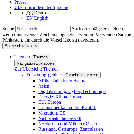
Presse
Über uns in leichter Sprache
DE
Deutsch
EN
English
Suche
Suchvorschläge erscheinen,
wenn mindestens 2 Zeichen eingegeben werden. Verwenden Sie die
Pfeiltasten, um durch die Vorschläge zu navigieren.
Suche abschicken
Themen
Themen
Navigation zuklappen
Zur Übersicht: Themen
Forschungsgebiete
Forschungsgebiete
Afrika südlich der Sahara
Asien
Digitalisierung, Cyber, Technologie
Energie, Klima, Umwelt
EU, Europa
Lateinamerika und die Karibik
Migration, EZ
Nichtstaatliche Gewalt
Nordafrika und Mittlerer Osten
Russland, Osteuropa, Zentralasien