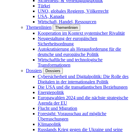
Sicherheits- & Verteidigungspolitik
Türkei
UNO, globales Regieren, Völkerrecht
USA, Kanada
Wirtschaft, Handel, Ressourcen
Themenlinien
Themenlinien
Kooperation im Kontext systemischer Rivalität
Neugestaltung der europäischen
Sicherheitsordnung
Autokratisierung als Herausforderung für die
deutsche und europäische Politik
Wirtschaftliche und technologische
Transformationen
Dossiers
Dossiers
Cybersicherheit und Digitalpolitik: Die Rolle des
Digitalen in der internationalen Politik
Die USA und die transatlantischen Beziehungen
Energiepolitik
Europawahlen 2024 und die nächste strategische
Agenda der EU
Flucht und Migration
Foresight: Vorausschau auf mögliche
Überraschungen
Klimapolitik
Russlands Krieg gegen die Ukraine und seine