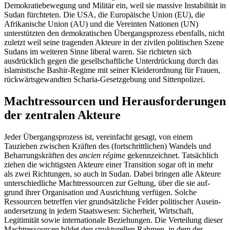
Demokratiebewegung und Militär ein, weil sie massive Instabilität in
Sudan fürchteten. Die USA, die Europäische Union (EU), die
Afrikanische Union (AU) und die Vereinten Nationen (UN)
unterstützten den demokratischen Übergangsprozess ebenfalls, nicht
zuletzt weil seine tragenden Akteure in der zivilen politischen Szene
Sudans im weiteren Sinne liberal waren. Sie richteten sich
ausdrücklich gegen die gesellschaftliche Unter­drückung durch das
islamistische Bashir-Regime mit seiner Kleiderordnung für Frauen,
rückwärts­gewandten Scharia-Gesetzgebung und Sittenpolizei.
Machtressourcen und Herausforderungen
der zentralen Akteure
Jeder Übergangsprozess ist, vereinfacht gesagt, von einem
Tauziehen zwischen Kräften des (fortschritt­lichen) Wandels und
Beharrungskräften des
ancien régime
gekennzeichnet. Tatsächlich
ziehen die wich­tigsten Akteure einer Tran­sition sogar oft in mehr
als zwei Richtungen, so auch in Sudan. Dabei bringen alle Akteure
unterschiedliche Machtressourcen zur Geltung, über die sie auf­
grund ihrer Organisation und Ausrichtung verfügen. Solche
Ressourcen betref­fen vier grundsätzliche Felder politischer Ausein­
andersetzung in jedem Staatswesen: Sicher­heit, Wirt­schaft,
Legitimität sowie internationale Beziehungen. Die Verteilung dieser
Machtressourcen bildet den strukturellen Rahmen, in dem der