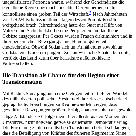
unqualifizierter Personen waren, während der Geheimdienst die
eigentliche Regierungsmacht ausübte. Der Sicherheits­sektor
7
kontrollierte einen großen Teil der Wirtschaft.
Nach Jahrzehnten
von US-Wirtschaftssanktionen lagen dessen Produktivkräfte
weitgehend brach. Jahr­zehntelang hatte der Staat mit Hilfe von
Milizen und Sicherheitskräften die Peripherien und ländliche
Gebiete ausgepresst. Per Gesetz wurden Frauen diskriminiert und in
ihrer persönlichen Bewe­gungs- und Handlungsfreiheit
eingeschränkt. Obwohl Sudan sich um Annäherung sowohl an
Golfstaaten als auch in jüngerer Zeit an westliche Staaten bemühte,
verfügte das Land kaum über belastbare außenpoli­tische
Partnerschaften.
Die Transition als Chance für den Beginn einer
Transformation
Mit Bashirs Sturz ging auch eine Gelegenheit für tiefe­ren Wandel
des militarisierten politischen Systems einher, das er entscheidend
geprägt hatte. Forschungen zu Regimewandeln zeigen, dass
gewaltfreie Bewegungen größere Erfolgschancen haben als gewalt­
8
tätige Aufstände.
»Erfolg« meint hier allerdings den Moment des
Umsturzes, nicht notwendigerweise dauerhafte Demokratisierung.
Die Forschung zu demokratischen Transitionen betont seit langem,
dass die Beteiligung von Kräften des früheren Regimes im Sinne