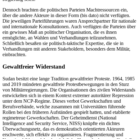
Dennoch brachten die politischen Parteien Macht­ressourcen ein,
über die andere Akteure in dieser Form (bis dato) nicht verfügten.
Die jeweiligen Partei­führungen waren Ansprechpartner für nationale
und internationale Konsultationen. Auch verfügten die Parteien über
ein gewisses Maß an politischer Organisation, die es ihnen
ermöglichte, an Wahlen und Verhandlungen teilzunehmen.
Schließlich besaßen sie politisch-taktische Expertise, die sie in
Verhandlungen mit anderen Stakeholdern, besonders dem Militär,
einbrachten.
Gewaltfreier Widerstand
Sudan besitzt eine lange Tradition gewaltfreier Pro­teste. 1964, 1985
und 2019 mündeten gewaltfreie Protestbewegungen in den Sturz
von Militärregierungen. Die Organisationen des zivilen Widerstands
entwickelten sich in einem Kontext extremer autori­tärer Repression
unter dem NCP-Regime. Dieses verbot Gewerkschaften und
Berufsverbände, welche zusammen mit Universitäten führende
Rollen bei den früheren Aufständen gespielt hatten, und etab­lierte
regimetreue Gewerkschaften. Der Geheimdienst (National
Intelligence and Security Service, NISS) knüpfte ein dichtes
Überwachungsnetz, das es demo­kratisch orientierten Akteuren
erschwerte, sich effek­tiv zu organisieren. Fragmentierung und