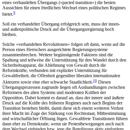
eines verhandelten Übergangs (»pacted transition«) die besten
Aussichten für einen fried­lichen Wechsel eines politischen Regimes
9
bietet.
Soll ein verhandelter Übergang erfolgreich sein, muss der innen-
und außenpolitische Druck auf die Übergangsregierung hoch
bleiben.
Solche »verhandelten Revolutionen« folgen oft dann, wenn auf die
Person eines Herrschers aus­gerichtete Regierungssysteme
zusammenbrechen. Weitere begünstigende Faktoren sind die
Spaltung und teilweise die Unterstützung für den Wandel durch den
Sicherheitsapparat, die Ablehnung von Gewalt durch die
Reformkräfte, verbunden mit expliziter Unterstützung für
Gewaltfreiheit, die Offenheit gegenüber liberalen internationalen
10
Akteuren sowie eine eher schwache Staatlichkeit.
Diesen
Übergangsprozessen zugrunde liegen oft Aus­handlungen zwischen
Refor­mern des alten Systems und moderaten Kräften der
Opposition. Dabei kommt es darauf an, dass der innere und äußere
Druck auf die Kräfte des früheren Regimes auch nach Beginn der
Transition bestehen bleibt, damit diese sich einem weiteren Verlust
ihrer Macht im Zuge der Stärkung von Rechtsstaat, Mitbestimmung
und wirt­schaftlicher Öffnung fügen. Gewaltfreie Transitionen führen
dann eher zu Demokratie, wenn sie Protestbewegungen auch nach
dem Wechsel einbinden bzw. jene die Betei­ligung aktiv einfordern