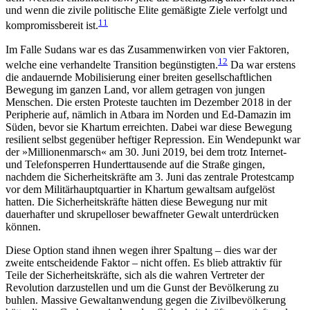
und wenn die zivile politische Elite gemäßigte Ziele verfolgt und
11
kompromissbereit ist.
Im Falle Sudans war es das Zusammenwirken von vier Faktoren,
12
welche eine verhandelte Transition begünstigten.
Da war erstens
die andauernde Mobi­lisierung einer breiten gesellschaftlichen
Bewegung im ganzen Land, vor allem getragen von jungen
Menschen. Die ersten Proteste tauchten im Dezember 2018 in der
Peripherie auf, nämlich in Atbara im Norden und Ed-Damazin im
Süden, bevor sie Khar­tum erreichten. Dabei war diese Bewegung
resilient selbst gegenüber heftiger Repression. Ein Wendepunkt war
der »Millionenmarsch« am 30. Juni 2019, bei dem trotz Internet-
und Telefonsperren Hunderttausende auf die Straße gingen,
nachdem die Sicher­heitskräfte am 3. Juni das zentrale Protestcamp
vor dem Militärhauptquartier in Khartum gewaltsam aufgelöst
hatten. Die Sicherheitskräfte hätten diese Bewegung nur mit
dauerhafter und skrupelloser bewaffneter Gewalt unterdrücken
können.
Diese Option stand ihnen wegen ihrer Spaltung – dies war der
zweite entscheidende Faktor – nicht offen. Es blieb attraktiv für
Teile der Sicherheitskräfte, sich als die wahren Vertreter der
Revolution darzustellen und um die Gunst der Bevölkerung zu
buhlen. Massive Gewaltanwendung gegen die Zivilbevölkerung