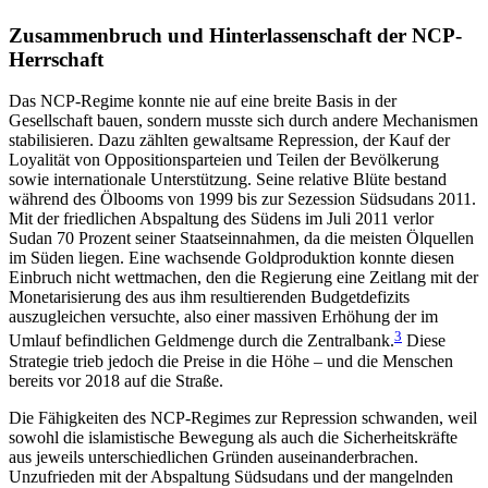
Zusammenbruch und Hinterlassenschaft der NCP-
Herrschaft
Das NCP-Regime konnte nie auf eine breite Basis in der
Gesellschaft bauen, sondern musste sich durch andere Mechanismen
stabilisieren. Dazu zählten gewaltsame Repression, der Kauf der
Loyalität von Oppositionsparteien und Teilen der Bevölkerung
sowie internationale Unterstützung. Seine relative Blüte bestand
während des Ölbooms von 1999 bis zur Sezession Südsudans 2011.
Mit der friedlichen Abspaltung des Südens im Juli 2011 verlor
Sudan 70 Prozent seiner Staatseinnahmen, da die meisten Ölquellen
im Süden liegen. Eine wachsende Gold­produktion konnte diesen
Einbruch nicht wett­machen, den die Regierung eine Zeitlang mit der
Monetarisierung des aus ihm resultierenden Budgetdefizits
auszugleichen versuchte, also einer massiven Erhöhung der im
3
Umlauf befindlichen Geldmenge durch die Zentralbank.
Diese
Strategie trieb jedoch die Preise in die Höhe – und die Menschen
bereits vor 2018 auf die Straße.
Die Fähigkeiten des NCP-Regimes zur Repression schwanden, weil
sowohl die islamistische Bewegung als auch die Sicherheitskräfte
aus jeweils unterschiedlichen Gründen auseinanderbrachen.
Unzufrieden mit der Abspaltung Südsudans und der mangelnden