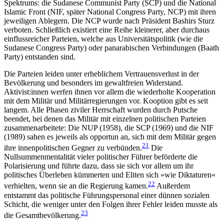
Spektrums: die Sudanese Communist Party (SCP) und die National
Islamic Front (NIF, später National Congress Party, NCP) mit ihren
jeweiligen Ablegern. Die NCP wurde nach Präsident Bashirs Sturz
verboten. Schließlich existiert eine Reihe kleinerer, aber durchaus
einflussreicher Parteien, welche aus Universitätspolitik (wie die
Sudanese Congress Party) oder panarabischen Verbindungen (Baath
Party) entstanden sind.
Die Parteien leiden unter erheblichem Vertrauensverlust in der
Bevölkerung und besonders im gewalt­freien Widerstand.
Aktivist:innen werfen ihnen vor allem die wiederholte Kooperation
mit dem Militär und Militärregierungen vor. Kooption gibt es seit
langem. Alle Phasen ziviler Herrschaft wurden durch Putsche
beendet, bei denen das Militär mit einzelnen politischen Parteien
zusammenarbeitete: Die NUP (1958), die SCP (1969) und die NIF
(1989) sahen es jeweils als opportun an, sich mit dem Militär gegen
21
ihre innenpolitischen Gegner zu verbünden.
Die
Nullsummenmentalität vieler politischer Führer beförderte die
Polarisierung und führte dazu, dass sie sich vor allem um ihr
politisches Überleben kümmerten und Eliten sich »wie Diktaturen«
22
verhielten, wenn sie an die Regierung kamen.
Außerdem
entstammt das politische Führungspersonal einer dünnen sozia­len
Schicht, die weniger unter den Folgen ihrer Fehler leiden musste als
23
die Gesamtbevölkerung.