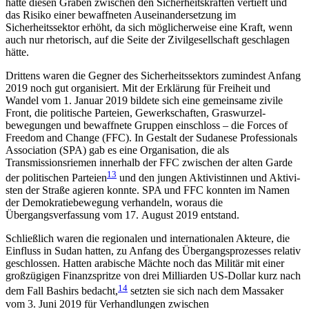
hätte diesen Graben zwischen den Sicherheitskräften vertieft und
das Risiko einer bewaffneten Auseinandersetzung im
Sicherheitssektor erhöht, da sich möglicherweise eine Kraft, wenn
auch nur rhe­torisch, auf die Seite der Zivilgesellschaft geschlagen
hätte.
Drittens waren die Gegner des Sicherheitssektors zumindest Anfang
2019 noch gut organisiert. Mit der Erklärung für Freiheit und
Wandel vom 1. Januar 2019 bildete sich eine gemeinsame zivile
Front, die politische Parteien, Gewerkschaften, Graswurzel­
bewegungen und bewaffnete Gruppen einschloss – die Forces of
Freedom and Change (FFC). In Gestalt der Sudanese Professionals
Association (SPA) gab es eine Organisation, die als
Transmissionsriemen innerhalb der FFC zwischen der alten Garde
13
der politischen Parteien
und den jungen Aktivistinnen und Aktivi­
sten der Straße agieren konnte. SPA und FFC konnten im Namen
der Demokratiebewegung verhandeln, woraus die
Übergangsverfassung vom 17. August 2019 entstand.
Schließlich waren die regionalen und internatio­nalen Akteure, die
Einfluss in Sudan hatten, zu Anfang des Übergangsprozesses relativ
geschlossen. Hatten arabische Mächte noch das Militär mit einer
großzügigen Finanzspritze von drei Milliarden US-Dollar kurz nach
14
dem Fall Bashirs bedacht,
setzten sie sich nach dem Massaker
vom 3. Juni 2019 für Verhandlungen zwischen