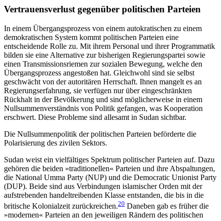
Vertrauensverlust gegenüber politischen Parteien
In einem Übergangsprozess von einem autokratischen zu einem
demokratischen System kommt poli­tischen Parteien eine
entscheidende Rolle zu. Mit ihrem Personal und ihrer Programmatik
bilden sie eine Alternative zur bisherigen Regierungspartei sowie
einen Transmissionsriemen zur sozialen Bewe­gung, welche den
Übergangsprozess angestoßen hat. Gleichwohl sind sie selbst
geschwächt von der auto­ritären Herrschaft. Ihnen mangelt es an
Regierungs­erfahrung, sie verfügen nur über eingeschränkten
Rückhalt in der Bevölkerung und sind möglicher­weise in einem
Nullsummenverständnis von Politik gefangen, was Kooperation
erschwert. Diese Probleme sind allesamt in Sudan sichtbar.
Die Nullsummenpolitik der politischen Parteien beförderte die
Polarisierung des zivilen Sektors.
Sudan weist ein vielfältiges Spektrum politischer Parteien auf. Dazu
gehören die beiden »traditionellen« Parteien und ihre Abspaltungen,
die National Umma Party (NUP) und die Democratic Unionist Party
(DUP). Beide sind aus Verbindungen islamischer Orden mit der
aufstrebenden handeltreibenden Klasse entstanden, die bis in die
20
britische Kolonialzeit zurückreichen.
Daneben gab es früher die
»modernen« Parteien an den jeweiligen Rändern des politi­schen