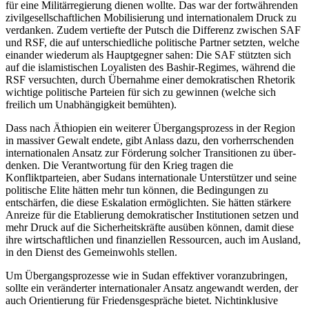
für eine Militärregierung dienen wollte. Das war der fortwährenden
zivilgesellschaftlichen Mobilisierung und internationalem Druck zu
verdanken. Zudem vertiefte der Putsch die Differenz zwischen SAF
und RSF, die auf unterschiedliche politische Partner setzten, welche
einander wiederum als Hauptgegner sahen: Die SAF stützten sich
auf die islamistischen Loyalisten des Bashir-Regimes, während die
RSF versuchten, durch Übernahme einer demokratischen Rhetorik
wichtige politische Parteien für sich zu gewinnen (welche sich
freilich um Unabhängigkeit bemühten).
Dass nach Äthiopien ein weiterer Übergangs­prozess in der Region
in massiver Gewalt endete, gibt Anlass dazu, den vorherrschenden
internationalen Ansatz zur Förderung solcher Transitionen zu über­
denken. Die Verantwortung für den Krieg tragen die
Konfliktparteien, aber Sudans internationale Unter­stützer und seine
politische Elite hätten mehr tun können, die Bedingungen zu
entschärfen, die diese Eskalation ermöglichten. Sie hätten stärkere
Anreize für die Etablierung demokratischer Institutionen setzen und
mehr Druck auf die Sicherheitskräfte ausüben können, damit diese
ihre wirtschaftlichen und finanziellen Ressourcen, auch im Ausland,
in den Dienst des Gemeinwohls stellen.
Um Übergangsprozesse wie in Sudan effektiver voranzubringen,
sollte ein veränderter internatio­naler Ansatz angewandt werden, der
auch Orientierung für Friedensgespräche bietet. Nichtinklusive