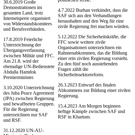
30.6.2019
Große
Demonstrationen im
4.7.2022
Burhan verkündet, dass die
gesamten Land, trotz
SAF sich aus den Verhandlungen
Internetsperre organisiert
heraushalten und den Weg für eine
von Widerstandskomitees
zivile Regierung frei machen würden.
und Berufsverbänden.
5.12.2022
Die Sicherheitskräfte, die
17.8.2019
Feierliche
FFC sowie weitere zivile
Unterzeichnung der
Organisationen unterzeichnen ein
Übergangs­verfassung
Rahmenabkommen, das die Bildung
zwischen Militär und FFC.
einer rein zivilen Regierung vorsieht.
Am 21.8. wird der
Zu den fünf noch ausstehenden
ehemalige UN-Bedienstete
Fragen zählt die
Abdalla Hamdok
Sicherheitssektorreform.
Premierminister.
26.3.2023
Entwurf des finalen
3.10.2020
Unterzeichnung
Abkommens zur Bildung einer zivilen
des Juba Peace Agreement
Regierung.
(JPA) zwischen Regierung
und bewaffneten Gruppen.
15.4.2023
Am Morgen beginnen
Für die Regierung
heftige Kämpfe zwischen SAF und
unterzeichnen nur SAF
RSF in Khartum.
und RSF.
31.12.2020
UN-AU-