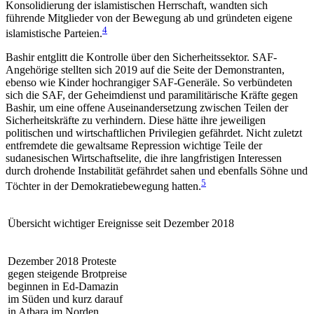
Konsolidierung der islamistischen Herrschaft, wand­ten sich
führende Mitglieder von der Bewegung ab und gründeten eigene
4
islamistische Parteien.
Bashir entglitt die Kontrolle über den Sicherheitssektor. SAF-
Angehörige stellten sich 2019 auf die Seite der Demonstranten,
ebenso wie Kinder hoch­rangiger SAF-Generäle. So verbündeten
sich die SAF, der Geheim­dienst und paramilitärische Kräfte gegen
Bashir, um eine offene Auseinandersetzung zwischen Teilen der
Sicherheitskräfte zu verhindern. Diese hätte ihre jeweiligen
politischen und wirtschaftlichen Privilegien gefährdet. Nicht zuletzt
ent­fremdete die gewaltsame Repression wichtige Teile der
sudanesischen Wirtschaftselite, die ihre lang­fristigen Interessen
durch drohende Instabilität gefähr­det sahen und ebenfalls Söhne und
5
Töchter in der Demokratiebewegung hatten.
Übersicht wichtiger Ereignisse seit Dezember
2018
Dezember 2018 Proteste
gegen steigende Brotpreise
beginnen in Ed-Damazin
im Süden und kurz darauf
in Atbara im Norden.