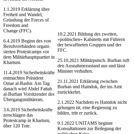
1.1.2019
Erklärung über
Freiheit und Wandel,
Gründung der Forces of
Freedom and
Change (FFC).
10.2.2021
Bildung des zweiten,
»politischen« Kabinetts mit Führern
6.4.2019
Beginn des von
der bewaffneten Gruppen und der
Berufsverbänden organi­
FFC.
sierten Protestcamps vor
dem Militär­hauptquartier in
25.10.2021
Militärputsch. Burhan ruft
Khartum.
den Ausnahme­zustand aus und lässt
Minister verhaften.
11.4.2019
Sicherheitskräfte
entmachten Präsident
21.11.2021
Erklärung zwischen
Omar al-Bashir. Am Tag
Burhan und Hamdok, der ins Amt
danach wird Abdel Fattah
zurückkehrt.
al-Burhan Vorsitzender des
Übergangsmilitärrats.
2.1.2022
Nachdem es Hamdok nicht
gelungen ist, eine Regierung zu
3.6.2019
Sicherheitskräfte
bilden, tritt er zurück.
zerschlagen das
Protestcamp in Khartum,
9.1.2022
UNITAMS beginnt
über 120 Tote.
Konsultationen zur Beilegung der
politischen Krise.