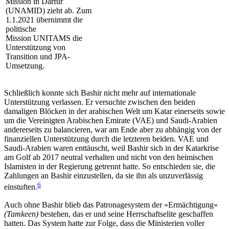
Mission in Darfur
(UNAMID) zieht ab. Zum
1.1.2021 übernimmt die
politische
Mission UNITAMS die
Unterstützung von
Transition und JPA-
Umsetzung.
Schließlich konnte sich Bashir nicht mehr auf internationale
Unterstützung verlassen. Er versuchte zwischen den beiden
damaligen Blöcken in der arabi­schen Welt um Katar einerseits sowie
um die Ver­einigten Arabischen Emirate (VAE) und Saudi-Arabien
andererseits zu balancieren, war am Ende aber zu abhängig von der
finanziellen Unterstützung durch die letzteren beiden. VAE und
Saudi-Arabien waren enttäuscht, weil Bashir sich in der Katarkrise
am Golf ab 2017 neutral verhalten und nicht von den heimischen
Islamisten in der Regierung getrennt hatte. So entschieden sie, die
Zahlungen an Bashir einzustellen, da sie ihn als unzuverlässig
6
einstuften.
Auch ohne Bashir blieb das Patronagesystem der »Ermächtigung«
(Tamkeen)
bestehen, das er und seine Herrschaftselite geschaffen
hatten. Das System hatte zur Folge, dass die Ministerien voller