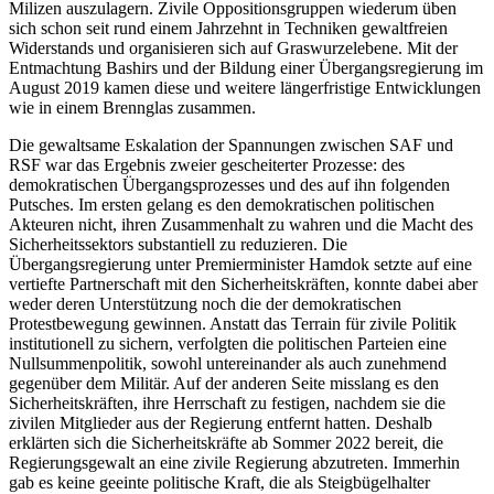
Milizen auszulagern. Zivile Oppo­sitionsgruppen wiederum üben
sich schon seit rund einem Jahrzehnt in Techniken gewaltfreien
Widerstands und organisieren sich auf Graswurzelebene. Mit der
Entmachtung Bashirs und der Bildung einer Übergangsregierung im
August 2019 kamen diese und weitere längerfristige Entwicklungen
wie in einem Brennglas zusammen.
Die gewaltsame Eskalation der Spannungen zwischen SAF und
RSF war das Ergebnis zweier gescheiterter Prozesse: des
demokratischen Übergangsprozesses und des auf ihn folgenden
Putsches. Im ersten gelang es den demokratischen politischen
Akteuren nicht, ihren Zusammenhalt zu wahren und die Macht des
Sicherheitssektors substantiell zu reduzieren. Die
Übergangsregierung unter Premierminister Hamdok setzte auf eine
vertiefte Partnerschaft mit den Sicher­heitskräften, konnte dabei aber
weder deren Unter­stützung noch die der demokratischen
Protestbewegung gewinnen. Anstatt das Terrain für zivile Politik
institutionell zu sichern, verfolgten die politischen Parteien eine
Nullsummenpolitik, sowohl untereinander als auch zunehmend
gegenüber dem Militär. Auf der anderen Seite misslang es den
Sicherheitskräften, ihre Herrschaft zu festigen, nachdem sie die
zivilen Mitglieder aus der Regierung entfernt hatten. Deshalb
erklärten sich die Sicherheitskräfte ab Sommer 2022 bereit, die
Regierungsgewalt an eine zivile Regierung abzutreten. Immerhin
gab es keine geeinte politische Kraft, die als Steigbügelhalter