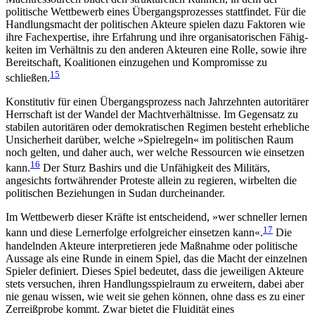
politische Wett­bewerb eines Übergangsprozesses stattfindet. Für die
Handlungsmacht der politischen Akteure spielen dazu Faktoren wie
ihre Fachexpertise, ihre Erfahrung und ihre organisatorischen Fähig­
keiten im Verhältnis zu den anderen Akteuren eine Rolle, sowie ihre
Bereitschaft, Koalitionen einzugehen und Kompromisse zu
15
schließen.
Konstitutiv für einen Übergangsprozess nach Jahr­zehnten autoritärer
Herrschaft ist der Wandel der Machtverhältnisse. Im Gegensatz zu
stabilen autori­tären oder demokratischen Regimen besteht erheb­liche
Unsicherheit darüber, welche »Spielregeln« im politischen Raum
noch gelten, und daher auch, wer welche Ressourcen wie einsetzen
16
kann.
Der Sturz Bashirs und die Unfähigkeit des Militärs,
angesichts fortwährender Proteste allein zu regieren, wirbelten die
politischen Beziehungen in Sudan durcheinander.
Im Wettbewerb dieser Kräfte ist entscheidend, »wer schneller lernen
17
kann und diese Lernerfolge erfolgreicher einsetzen kann«.
Die
handelnden Akteure interpretieren jede Maßnahme oder politische
Aus­sage als eine Runde in einem Spiel, das die Macht der ein­zelnen
Spieler definiert. Dieses Spiel bedeutet, dass die jeweiligen Akteure
stets versuchen, ihren Hand­lungsspielraum zu erweitern, dabei aber
nie genau wissen, wie weit sie gehen können, ohne dass es zu einer
Zerreißprobe kommt. Zwar bietet die Fluidität eines