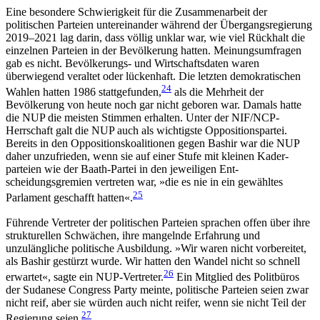
Eine besondere Schwierigkeit für die Zusammenarbeit der
politischen Parteien untereinander wäh­rend der Übergangsregierung
2019–2021 lag darin, dass völlig unklar war, wie viel Rückhalt die
einzelnen Parteien in der Bevölkerung hatten. Meinungsumfragen
gab es nicht. Bevölkerungs- und Wirtschaftsdaten waren
überwiegend veraltet oder lücken­haft. Die letzten demokratischen
24
Wahlen hatten 1986 stattgefunden,
als die Mehrheit der
Bevölkerung von heute noch gar nicht geboren war. Damals hatte
die NUP die meisten Stimmen erhalten. Unter der NIF/NCP-
Herrschaft galt die NUP auch als wichtig­ste Oppositionspartei.
Bereits in den Oppositions­koalitionen gegen Bashir war die NUP
daher unzufrie­den, wenn sie auf einer Stufe mit kleinen Kader-
parteien wie der Baath-Partei in den jeweiligen Ent­
scheidungsgremien vertreten war, »die es nie in ein gewähltes
25
Parlament geschafft hatten«.
Führende Vertreter der politischen Parteien sprachen offen über ihre
strukturellen Schwächen, ihre mangelnde Erfahrung und
unzulängliche politische Ausbildung. »Wir waren nicht vorbereitet,
als Bashir gestürzt wurde. Wir hatten den Wandel nicht so schnell
26
erwartet«, sagte ein NUP-Vertreter.
Ein Mit­glied des Politbüros
der Sudanese Congress Party meinte, politische Parteien seien zwar
nicht reif, aber sie würden auch nicht reifer, wenn sie nicht Teil der
27
Regierung seien.