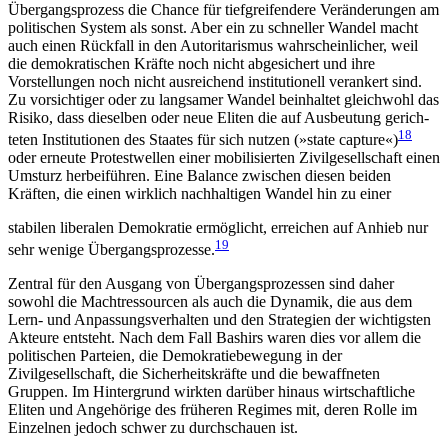
Übergangsprozess die Chance für tiefgreifendere Veränderungen am
politischen System als sonst. Aber ein zu schneller Wandel macht
auch einen Rückfall in den Autoritarismus wahrscheinlicher, weil
die demokratischen Kräfte noch nicht abgesichert und ihre
Vorstellungen noch nicht ausreichend institutio­nell verankert sind.
Zu vorsichtiger oder zu lang­samer Wandel beinhaltet gleichwohl das
Risiko, dass dieselben oder neue Eliten die auf Ausbeutung gerich­
18
teten Institutionen des Staates für sich nutzen (»state capture«)
oder erneute Protestwellen einer mobilisierten Zivilgesellschaft einen
Umsturz herbeiführen. Eine Balance zwischen diesen beiden
Kräften, die einen wirklich nachhaltigen Wandel hin zu einer
stabilen liberalen Demokratie ermöglicht, erreichen auf Anhieb nur
19
sehr wenige Übergangsprozesse.
Zentral für den Ausgang von Übergangsprozessen sind daher
sowohl die Machtressourcen als auch die Dynamik, die aus dem
Lern- und Anpassungs­verhalten und den Strategien der wichtigsten
Akteure entsteht. Nach dem Fall Bashirs waren dies vor allem die
politischen Parteien, die Demokratiebewegung in der
Zivilgesellschaft, die Sicherheitskräfte und die bewaffneten
Gruppen. Im Hintergrund wirkten darüber hinaus wirtschaftliche
Eliten und Angehörige des früheren Regimes mit, deren Rolle im
Einzelnen jedoch schwer zu durchschauen ist.