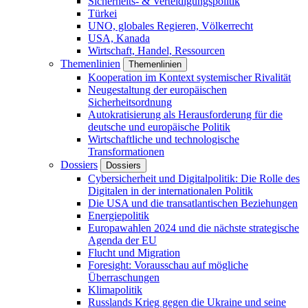
Sicherheits- & Verteidigungspolitik
Türkei
UNO, globales Regieren, Völkerrecht
USA, Kanada
Wirtschaft, Handel, Ressourcen
Themenlinien
Themenlinien
Kooperation im Kontext systemischer Rivalität
Neugestaltung der europäischen
Sicherheitsordnung
Autokratisierung als Herausforderung für die
deutsche und europäische Politik
Wirtschaftliche und technologische
Transformationen
Dossiers
Dossiers
Cybersicherheit und Digitalpolitik: Die Rolle des
Digitalen in der internationalen Politik
Die USA und die transatlantischen Beziehungen
Energiepolitik
Europawahlen 2024 und die nächste strategische
Agenda der EU
Flucht und Migration
Foresight: Vorausschau auf mögliche
Überraschungen
Klimapolitik
Russlands Krieg gegen die Ukraine und seine