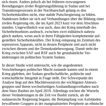
sich rissen. Anders jedoch als bei früheren erzwungenen
Beendigungen ziviler Regierungsführung in Sudan und bei
Transitionsprozessen in der Nachbarschaft gelang es den
Sicherheitskräften nicht, eine stabile Putschregierung zu bilden.
Stattdessen ließen sie sich auf Verhandlungen über die Bildung einer
zivilen Regierung ein, die im April 2023 kurz vor dem Abschluss
standen. Ungewöhnlich war auch, dass der Krieg innerhalb des
Sicherheitssektors ausbrach, zwischen zwei militärisch nahezu
gleich starken, wenn auch in ihren Fähigkeiten komplementär auf­
gestellten Sicherheitskräften. Der Krieg entsprang im Zentrum des
repressiven Apparats, nicht in dessen Peripherie und auch nicht
zwischen diesem und der Demokratiebewegung. Damit steht der
Krieg zwischen SAF und RSF auch für grundsätzliche Ver­
änderungen im politischen System Sudans.
In dieser Studie wird untersucht, wie die angedeuteten
Verschiebungen politischer Macht zustande kamen und in einem
Krieg gipfelten, der Sudans gesellschaftliche, politische und
wirtschaftliche Inte­grität in Frage stellt. Der Schwerpunkt der
Analyse liegt auf den Machtressourcen der wichtigsten Akteurs­
gruppen und ihrem wechselseitigen Aushandlungsverhalten nach
dem Sturz Bashirs im April 2019. Allerdings reichen die Wurzeln
dieser Veränderungen in die Zeit vor Bashir zurück, als die
sudanesische Regierung begann, die Bekämpfung von Aufständen
bewaffneter Gruppen in der marginalisierten Peri­pherie an ethnische