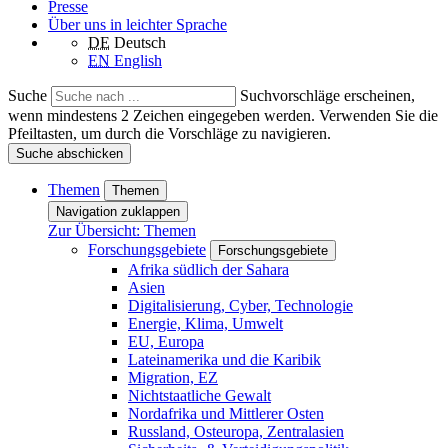
Presse
Über uns in leichter Sprache
DE
Deutsch
EN
English
Suche
Suchvorschläge erscheinen,
wenn mindestens 2 Zeichen eingegeben werden. Verwenden Sie die
Pfeiltasten, um durch die Vorschläge zu navigieren.
Suche abschicken
Themen
Themen
Navigation zuklappen
Zur Übersicht: Themen
Forschungsgebiete
Forschungsgebiete
Afrika südlich der Sahara
Asien
Digitalisierung, Cyber, Technologie
Energie, Klima, Umwelt
EU, Europa
Lateinamerika und die Karibik
Migration, EZ
Nichtstaatliche Gewalt
Nordafrika und Mittlerer Osten
Russland, Osteuropa, Zentralasien