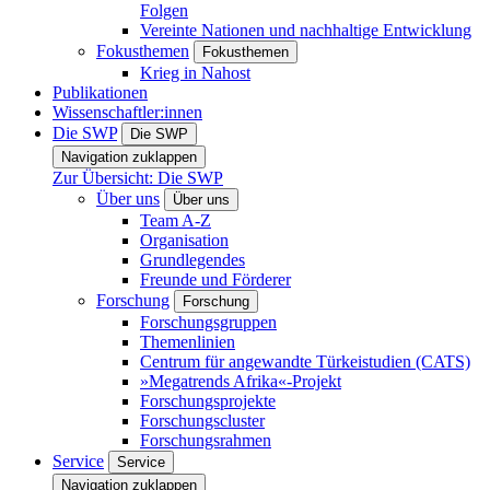
Folgen
Vereinte Nationen und nachhaltige Entwicklung
Fokusthemen
Fokusthemen
Krieg in Nahost
Publikationen
Wissenschaftler:innen
Die SWP
Die SWP
Navigation zuklappen
Zur Übersicht: Die SWP
Über uns
Über uns
Team A-Z
Organisation
Grundlegendes
Freunde und Förderer
Forschung
Forschung
Forschungsgruppen
Themenlinien
Centrum für angewandte Türkeistudien (CATS)
»Megatrends Afrika«-Projekt
Forschungsprojekte
Forschungscluster
Forschungsrahmen
Service
Service
Navigation zuklappen