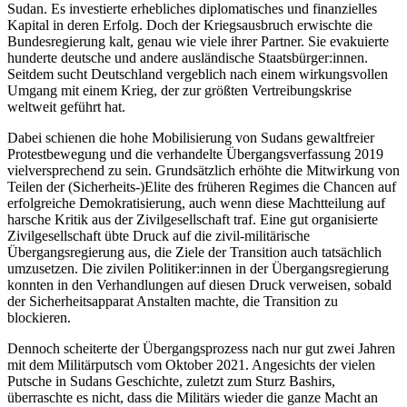
Sudan. Es investierte erheb­liches diplomatisches und finanzielles
Kapital in deren Erfolg. Doch der Kriegsausbruch erwischte die
Bundesregierung kalt, genau wie viele ihrer Partner. Sie evakuierte
hunderte deutsche und andere aus­ländische Staatsbürger:innen.
Seitdem sucht Deutsch­land vergeblich nach einem wirkungsvollen
Umgang mit einem Krieg, der zur größten Vertreibungskrise
weltweit geführt hat.
Dabei schienen die hohe Mobilisierung von Sudans gewaltfreier
Protestbewegung und die verhandelte Übergangsverfassung 2019
vielversprechend zu sein. Grundsätzlich erhöhte die Mitwirkung von
Teilen der (Sicherheits-)Elite des früheren Regimes die Chancen auf
erfolgreiche Demokratisierung, auch wenn diese Machtteilung auf
harsche Kritik aus der Zivilgesellschaft traf. Eine gut organisierte
Zivilgesellschaft übte Druck auf die zivil-militärische
Übergangsregierung aus, die Ziele der Transition auch tatsächlich
umzu­setzen. Die zivilen Politiker:innen in der Übergangsregierung
konnten in den Verhandlungen auf diesen Druck verweisen, sobald
der Sicherheitsapparat Anstalten machte, die Transition zu
blockieren.
Dennoch scheiterte der Übergangsprozess nach nur gut zwei Jahren
mit dem Militärputsch vom Okto­ber 2021. Angesichts der vielen
Putsche in Sudans Geschichte, zuletzt zum Sturz Bashirs,
überraschte es nicht, dass die Militärs wieder die ganze Macht an