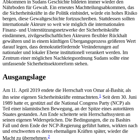
Abkommen in Sudans Geschichte bildeten immer wieder den
Nährboden für Gewalt. Ein erneutes Machtteilungsabkommen, das
die Sicherheitskräfte in die Politik einbindet, würde ein hohes Risiko
bergen, diese Gewaltgeschichte fortzuschreiben. Stattdessen sollten
internationale Akteure so weit wie möglich die internationalen
Finanz- und Unter­stützungsnetzwerke der Sicherheitskräfte
eindämmen, zivilgesellschaftlichen Akteuren flexibler Rück­halt
gewähren und in einem künftigen Übergangsprozess größeren Wert
darauf legen, dass demokratie­fördernde Veränderungen auf
nationaler und lokaler Ebene institutionell verankert werden. Im
Zentrum einer möglichen Nachkriegsordnung Sudans sollte eine
umfassende Sicherheitssektorreform stehen.
Ausgangslage
Am 11. April 2019 endete die Herrschaft von Omar al‑Bashir, als
1
ihn seine eigenen Sicherheitskräfte ent­machteten.
Seit dem 30. Juni
1989 hatte er, gestützt auf die National Congress Party (NCP) als
Teil einer islamistischen Bewegung, an der Spitze eines autori­tären
Staates gestanden. Am Ende scheiterte sein Herrschaftssystem an
seinen eigenen Widersprüchen. Die Bedingungen, die zu Bashirs
Fall und dem Ende der NCP-Regierung geführt hatten, wirkten nach
und erschwerten es deren ehemaligen Kräften später, wieder die
2
Macht zu übernehmen.