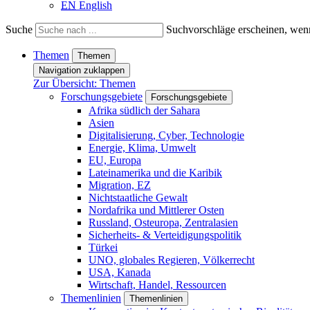
EN
English
Suche
Suchvorschläge erscheinen, wenn
Themen
Themen
Navigation zuklappen
Zur Übersicht: Themen
Forschungsgebiete
Forschungsgebiete
Afrika südlich der Sahara
Asien
Digitalisierung, Cyber, Technologie
Energie, Klima, Umwelt
EU, Europa
Lateinamerika und die Karibik
Migration, EZ
Nichtstaatliche Gewalt
Nordafrika und Mittlerer Osten
Russland, Osteuropa, Zentralasien
Sicherheits- & Verteidigungspolitik
Türkei
UNO, globales Regieren, Völkerrecht
USA, Kanada
Wirtschaft, Handel, Ressourcen
Themenlinien
Themenlinien