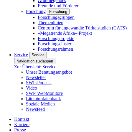
Grundlegendes
Freunde und Förderer
Forschung
Forschung
Forschungsgruppen
Themenlinien
Centrum für angewandte Türkeistudien (CATS)
»Megatrends Afrika«-Projekt
Forschungsprojekte
Forschungscluster
Forschungsrahmen
Service
Service
Navigation zuklappen
Zur Übersicht: Service
Unser Beratungsangebot
Newsletter
SWP-Podcast
Video
SWP-WebMonitore
Literaturdatenbank
Soziale Medien
Newsfeed
Kontakt
Karriere
Presse