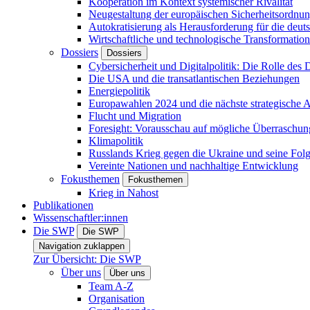
Kooperation im Kontext systemischer Rivalität
Neugestaltung der europäischen Sicherheitsordnu
Autokratisierung als Herausforderung für die deut
Wirtschaftliche und technologische Transformatio
Dossiers
Dossiers
Cybersicherheit und Digitalpolitik: Die Rolle des Di
Die USA und die transatlantischen Beziehungen
Energiepolitik
Europawahlen 2024 und die nächste strategische
Flucht und Migration
Foresight: Vorausschau auf mögliche Überraschu
Klimapolitik
Russlands Krieg gegen die Ukraine und seine Fol
Vereinte Nationen und nachhaltige Entwicklung
Fokusthemen
Fokusthemen
Krieg in Nahost
Publikationen
Wissenschaftler:innen
Die SWP
Die SWP
Navigation zuklappen
Zur Übersicht: Die SWP
Über uns
Über uns
Team A-Z
Organisation