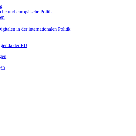
ng
sche und europäische Politik
nen
gitalen in der internationalen Politik
 Agenda der EU
ngen
gen