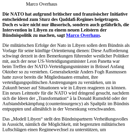
Marco Overhaus
Die NATO hat aufgrund britischer und französischer Initiative
entscheidend zum Sturz des Qaddafi-Regimes beigetragen.
Doch es wäre nicht nur illusorisch, sondern auch gefährlich, die
Intervention in Libyen zu einem neuen Leitstern der
Bündnispolitik zu machen, sagt
Marco Overhaus
.
Die militärischen Erfolge der Nato in Libyen sollen dem Bündnis als
Vorlage für seine künftige Orientierung dienen: Diese Aufforderung
schwingt derzeit in den Bemerkungen führender westlicher Politiker
mit, auch der neue US-Verteidigungsminister Leon Panetta war
beim Treffen der NATO-Verteidigungsminister in Brüssel Anfang
Oktober so zu verstehen. Generalsekretär Anders Fogh Rasmussen
hatte zuvor bereits die Mitgliedstaaten ermahnt, ihre
verteidigungspolitischen Anstrengungen zu verstärken, um in
Zukunft besser auf Situationen wie in Libyen reagieren zu können.
Ein neues Leitmotiv für die NATO wird dringend gesucht, nachdem
sich die Ideen der „Transformation“ à la Donald Rumsfeld oder der
Aufstandsbekämpfung (counterinsurgency) als Spaltpilz im Bündnis
entpuppten und allmählich in der Versenkung verschwanden.
Das „Modell Libyen“ stellt den Bündnispartnern Verheißungsvolles
in Aussicht, nämlich die Möglichkeit, mit begrenzten militärischen
Luftschlägen einen Regimewechsel zu unterstützen, um