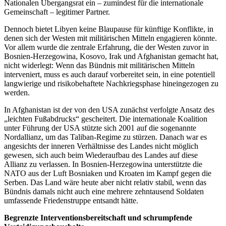
Nationalen Übergangsrat ein – zumindest für die internationale
Gemeinschaft – legitimer Partner.
Dennoch bietet Libyen keine Blaupause für künftige Konflikte, in
denen sich der Westen mit militärischen Mitteln engagieren könnte.
Vor allem wurde die zentrale Erfahrung, die der Westen zuvor in
Bosnien-Herzegowina, Kosovo, Irak und Afghanistan gemacht hat,
nicht widerlegt: Wenn das Bündnis mit militärischen Mitteln
interveniert, muss es auch darauf vorbereitet sein, in eine potentiell
langwierige und risikobehaftete Nachkriegsphase hineingezogen zu
werden.
In Afghanistan ist der von den USA zunächst verfolgte Ansatz des
„leichten Fußabdrucks“ gescheitert. Die internationale Koalition
unter Führung der USA stützte sich 2001 auf die sogenannte
Nordallianz, um das Taliban-Regime zu stürzen. Danach war es
angesichts der inneren Verhältnisse des Landes nicht möglich
gewesen, sich auch beim Wiederaufbau des Landes auf diese
Allianz zu verlassen. In Bosnien-Herzegowina unterstützte die
NATO aus der Luft Bosniaken und Kroaten im Kampf gegen die
Serben. Das Land wäre heute aber nicht relativ stabil, wenn das
Bündnis damals nicht auch eine mehrere zehntausend Soldaten
umfassende Friedenstruppe entsandt hätte.
Begrenzte Interventionsbereitschaft und schrumpfende