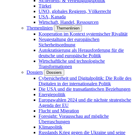
Sicherheits- & Verteidigungspolitik
Türkei
UNO, globales Regieren, Völkerrecht
USA, Kanada
Wirtschaft, Handel, Ressourcen
Themenlinien
Themenlinien
Kooperation im Kontext systemischer Rivalität
Neugestaltung der europäischen
Sicherheitsordnung
Autokratisierung als Herausforderung für die
deutsche und europäische Politik
Wirtschaftliche und technologische
Transformationen
Dossiers
Dossiers
Cybersicherheit und Digitalpolitik: Die Rolle des
Digitalen in der internationalen Politik
Die USA und die transatlantischen Beziehungen
Energiepolitik
Europawahlen 2024 und die nächste strategische
Agenda der EU
Flucht und Migration
Foresight: Vorausschau auf mögliche
Überraschungen
Klimapolitik
Russlands Krieg gegen die Ukraine und seine