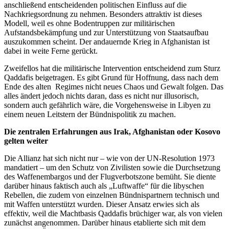
anschließend entscheidenden politischen Einfluss auf die
Nachkriegsordnung zu nehmen. Besonders attraktiv ist dieses
Modell, weil es ohne Bodentruppen zur militärischen
Aufstandsbekämpfung und zur Unterstützung von Staatsaufbau
auszukommen scheint. Der andauernde Krieg in Afghanistan ist
dabei in weite Ferne gerückt.
Zweifellos hat die militärische Intervention entscheidend zum Sturz
Qaddafis beigetragen. Es gibt Grund für Hoffnung, dass nach dem
Ende des alten Regimes nicht neues Chaos und Gewalt folgen. Das
alles ändert jedoch nichts daran, dass es nicht nur illusorisch,
sondern auch gefährlich wäre, die Vorgehensweise in Libyen zu
einem neuen Leitstern der Bündnispolitik zu machen.
Die zentralen Erfahrungen aus Irak, Afghanistan oder Kosovo
gelten weiter
Die Allianz hat sich nicht nur – wie von der UN-Resolution 1973
mandatiert – um den Schutz von Zivilisten sowie die Durchsetzung
des Waffenembargos und der Flugverbotszone bemüht. Sie diente
darüber hinaus faktisch auch als „Luftwaffe“ für die libyschen
Rebellen, die zudem von einzelnen Bündnispartnern technisch und
mit Waffen unterstützt wurden. Dieser Ansatz erwies sich als
effektiv, weil die Machtbasis Qaddafis brüchiger war, als von vielen
zunächst angenommen. Darüber hinaus etablierte sich mit dem