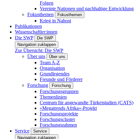
Folgen
Vereinte Nationen und nachhaltige Entwicklung
Fokusthemen
Fokusthemen
Krieg in Nahost
Publikationen
Wissenschaftler:innen
Die SWP
Die SWP
Navigation zuklappen
Zur Übersicht: Die SWP
Über uns
Über uns
Team A-Z
Organisation
Grundlegendes
Freunde und Förderer
Forschung
Forschung
Forschungsgruppen
Themenlinien
Centrum für angewandte Türkeistudien (CATS)
»Megatrends Afrika«-Projekt
Forschungsprojekte
Forschungscluster
Forschungsrahmen
Service
Service
Navigation zuklappen