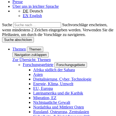
Presse
Über uns in leichter Sprache
DE
Deutsch
EN
English
Suche
Suchvorschläge erscheinen,
wenn mindestens 2 Zeichen eingegeben werden. Verwenden Sie die
Pfeiltasten, um durch die Vorschläge zu navigieren.
Suche abschicken
Themen
Themen
Navigation zuklappen
Zur Übersicht: Themen
Forschungsgebiete
Forschungsgebiete
Afrika südlich der Sahara
Asien
Digitalisierung, Cyber, Technologie
Energie, Klima, Umwelt
EU, Europa
Lateinamerika und die Karibik
Migration, EZ
Nichtstaatliche Gewalt
Nordafrika und Mittlerer Osten
Russland, Osteuropa, Zentralasien