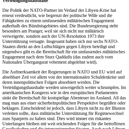
Verteidigungshaushalte
Die Politik der NATO-Partner im Verlauf der Libyen-Krise hat
erneut verdeutlicht, wie begrenzt der politische Wille und die
Fähigkeiten zu einem umfassenden militärischen Engagement
außerhalb des Bündnisgebietes sind. Die Bundesregierung steht
besonders am Pranger, weil sie sich nicht nur militärisch
verweigerte, sondern auch der UN-Resolution 1973 ihre
Unterstützung versagte. Insgesamt haben sich nur sechs NATO-
Staaten direkt an den Luftschlägen gegen Libyen beteiligt und
nirgendwo gibt es die Bereitschaft für ein umfassendes militärisches
Engagement nach dem Sturz Qaddafis (das zudem auch vom
Nationalen Übergangsrat vehement abgelehnt wird).
Die Aufmerksamkeit der Regierungen in NATO und EU wird auf
absehbare Zeit vor allem von der internationalen Schuldenkrise und
deren innenpolitischen Folgen absorbiert werden. Die
Verteidigungshaushalte werden unweigerlich weiter schrumpfen. Im
amerikanischen Kongress wie in den europäischen Parlamenten
sinkt die Bereitschaft für kostspielige Abenteuer im Ausland. All das
mag man aus einer sicherheitspolitischen Perspektive begrüßen oder
beklagen. Entscheidend ist jedoch, dass Libyen nicht zu der Illusion
verleiten sollte, dass militärische Unterstützung für Regimewechsel
zum Sparpreis zu haben sind. Dies wird immer ein riskantes
Unterfangen bleiben mit weit reichenden Folgen für die betroffenen
Gesellschaften und die intervenierenden Staaten. Auch nach Libyen