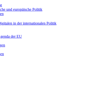
ng
sche und europäische Politik
nen
gitalen in der internationalen Politik
 Agenda der EU
ngen
gen