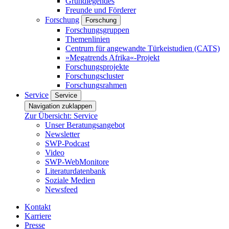
Grundlegendes
Freunde und Förderer
Forschung
Forschung
Forschungsgruppen
Themenlinien
Centrum für angewandte Türkeistudien (CATS)
»Megatrends Afrika«-Projekt
Forschungsprojekte
Forschungscluster
Forschungsrahmen
Service
Service
Navigation zuklappen
Zur Übersicht: Service
Unser Beratungsangebot
Newsletter
SWP-Podcast
Video
SWP-WebMonitore
Literaturdatenbank
Soziale Medien
Newsfeed
Kontakt
Karriere
Presse