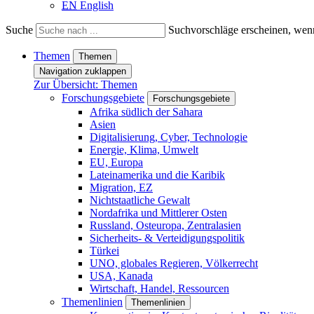
EN
English
Suche
Suchvorschläge erscheinen, wenn
Themen
Themen
Navigation zuklappen
Zur Übersicht: Themen
Forschungsgebiete
Forschungsgebiete
Afrika südlich der Sahara
Asien
Digitalisierung, Cyber, Technologie
Energie, Klima, Umwelt
EU, Europa
Lateinamerika und die Karibik
Migration, EZ
Nichtstaatliche Gewalt
Nordafrika und Mittlerer Osten
Russland, Osteuropa, Zentralasien
Sicherheits- & Verteidigungspolitik
Türkei
UNO, globales Regieren, Völkerrecht
USA, Kanada
Wirtschaft, Handel, Ressourcen
Themenlinien
Themenlinien