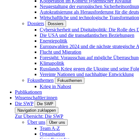
Kooperation im Kontext systemischer Rivalität
Neugestaltung der europäischen Sicherheitsordnu
Autokratisierung als Herausforderung für die deut
Wirtschaftliche und technologische Transformatio
Dossiers
Dossiers
Cybersicherheit und Digitalpolitik: Die Rolle des Di
Die USA und die transatlantischen Beziehungen
Energiepolitik
Europawahlen 2024 und die nächste strategische
Flucht und Migration
Foresight: Vorausschau auf mögliche Überraschu
Klimapolitik
Russlands Krieg gegen die Ukraine und seine Fol
Vereinte Nationen und nachhaltige Entwicklung
Fokusthemen
Fokusthemen
Krieg in Nahost
Publikationen
Wissenschaftler:innen
Die SWP
Die SWP
Navigation zuklappen
Zur Übersicht: Die SWP
Über uns
Über uns
Team A-Z
Organisation