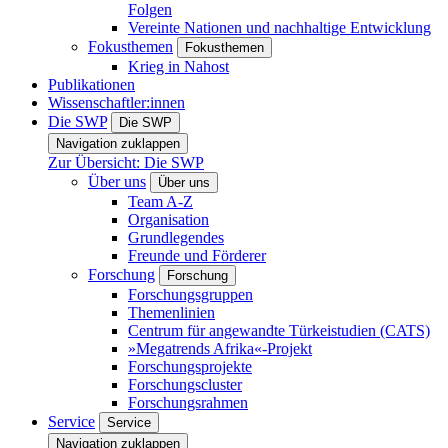
Folgen
Vereinte Nationen und nachhaltige Entwicklung
Fokusthemen
Fokusthemen
Krieg in Nahost
Publikationen
Wissenschaftler:innen
Die SWP
Die SWP
Navigation zuklappen
Zur Übersicht: Die SWP
Über uns
Über uns
Team A-Z
Organisation
Grundlegendes
Freunde und Förderer
Forschung
Forschung
Forschungsgruppen
Themenlinien
Centrum für angewandte Türkeistudien (CATS)
»Megatrends Afrika«-Projekt
Forschungsprojekte
Forschungscluster
Forschungsrahmen
Service
Service
Navigation zuklappen