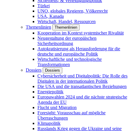
Sicherheits- & Verteidigungspolitik
Türkei
UNO, globales Regieren, Völkerrecht
USA, Kanada
Wirtschaft, Handel, Ressourcen
Themenlinien
Themenlinien
Kooperation im Kontext systemischer Rivalität
Neugestaltung der europäischen
Sicherheitsordnung
Autokratisierung als Herausforderung für die
deutsche und europäische Politik
Wirtschaftliche und technologische
Transformationen
Dossiers
Dossiers
Cybersicherheit und Digitalpolitik: Die Rolle des
Digitalen in der internationalen Politik
Die USA und die transatlantischen Beziehungen
Energiepolitik
Europawahlen 2024 und die nächste strategische
Agenda der EU
Flucht und Migration
Foresight: Vorausschau auf mögliche
Überraschungen
Klimapolitik
Russlands Krieg gegen die Ukraine und seine