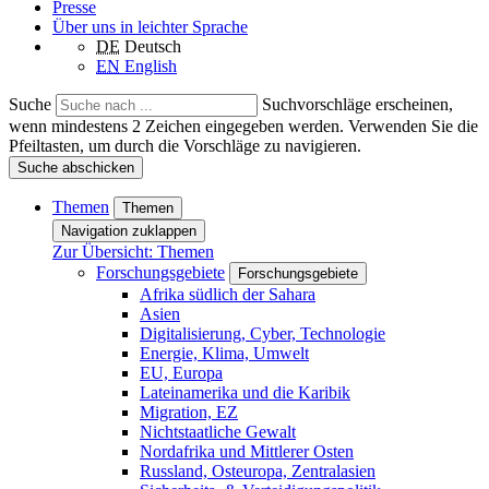
Presse
Über uns in leichter Sprache
DE
Deutsch
EN
English
Suche
Suchvorschläge erscheinen,
wenn mindestens 2 Zeichen eingegeben werden. Verwenden Sie die
Pfeiltasten, um durch die Vorschläge zu navigieren.
Suche abschicken
Themen
Themen
Navigation zuklappen
Zur Übersicht: Themen
Forschungsgebiete
Forschungsgebiete
Afrika südlich der Sahara
Asien
Digitalisierung, Cyber, Technologie
Energie, Klima, Umwelt
EU, Europa
Lateinamerika und die Karibik
Migration, EZ
Nichtstaatliche Gewalt
Nordafrika und Mittlerer Osten
Russland, Osteuropa, Zentralasien