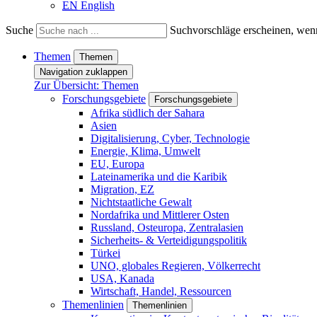
EN
English
Suche
Suchvorschläge erscheinen, wenn
Themen
Themen
Navigation zuklappen
Zur Übersicht: Themen
Forschungsgebiete
Forschungsgebiete
Afrika südlich der Sahara
Asien
Digitalisierung, Cyber, Technologie
Energie, Klima, Umwelt
EU, Europa
Lateinamerika und die Karibik
Migration, EZ
Nichtstaatliche Gewalt
Nordafrika und Mittlerer Osten
Russland, Osteuropa, Zentralasien
Sicherheits- & Verteidigungspolitik
Türkei
UNO, globales Regieren, Völkerrecht
USA, Kanada
Wirtschaft, Handel, Ressourcen
Themenlinien
Themenlinien