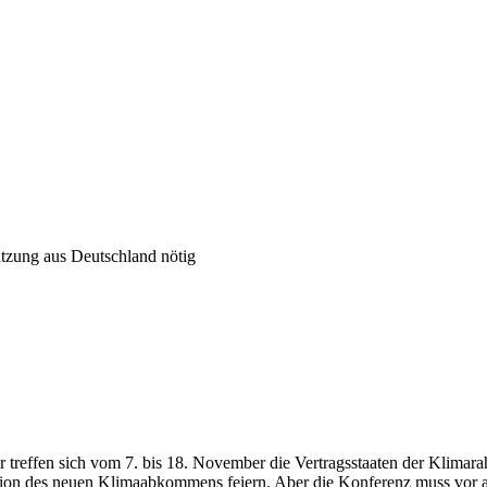
tzung aus Deutschland nötig
 treffen sich vom 7. bis 18. November die Vertragsstaaten der Klimar
tion des neuen Klimaabkommens feiern. Aber die Konferenz muss vor