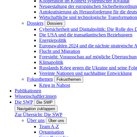
Kooperation im Kontext systemischer Rivalität
Neugestaltung der europäischen Sicherheitsordnu
Autokratisierung als Herausforderung für die deut
Wirtschaftliche und technologische Transformatio
Dossiers
Dossiers
Cybersicherheit und Digitalpolitik: Die Rolle des Di
Die USA und die transatlantischen Beziehungen
Energiepolitik
Europawahlen 2024 und die nächste strategische
Flucht und Migration
Foresight: Vorausschau auf mögliche Überraschu
Klimapolitik
Russlands Krieg gegen die Ukraine und seine Fol
Vereinte Nationen und nachhaltige Entwicklung
Fokusthemen
Fokusthemen
Krieg in Nahost
Publikationen
Wissenschaftler:innen
Die SWP
Die SWP
Navigation zuklappen
Zur Übersicht: Die SWP
Über uns
Über uns
Team A-Z
Organisation