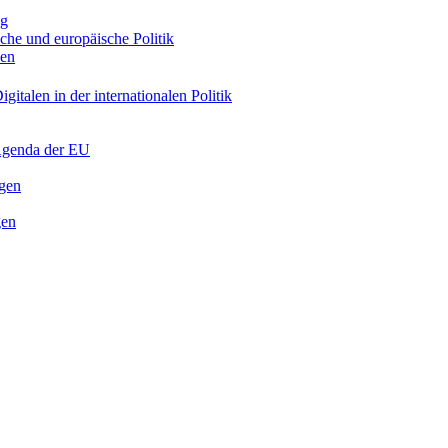
ng
sche und europäische Politik
nen
gitalen in der internationalen Politik
 Agenda der EU
ngen
gen