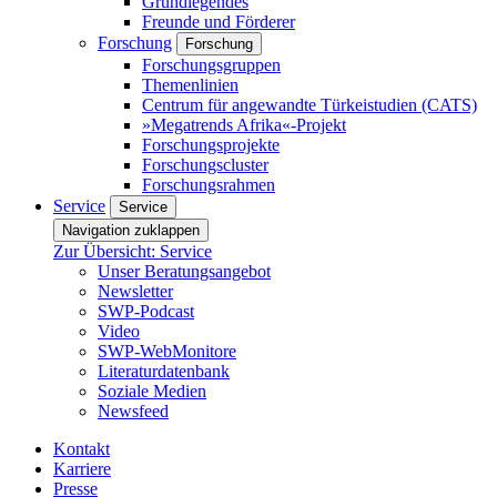
Grundlegendes
Freunde und Förderer
Forschung
Forschung
Forschungsgruppen
Themenlinien
Centrum für angewandte Türkeistudien (CATS)
»Megatrends Afrika«-Projekt
Forschungsprojekte
Forschungscluster
Forschungsrahmen
Service
Service
Navigation zuklappen
Zur Übersicht: Service
Unser Beratungsangebot
Newsletter
SWP-Podcast
Video
SWP-WebMonitore
Literaturdatenbank
Soziale Medien
Newsfeed
Kontakt
Karriere
Presse