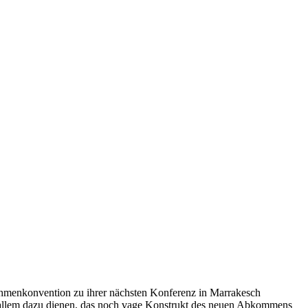
ahmenkonvention zu ihrer nächsten Konferenz in Marrakesch
 allem dazu dienen, das noch vage Konstrukt des neuen Abkommens