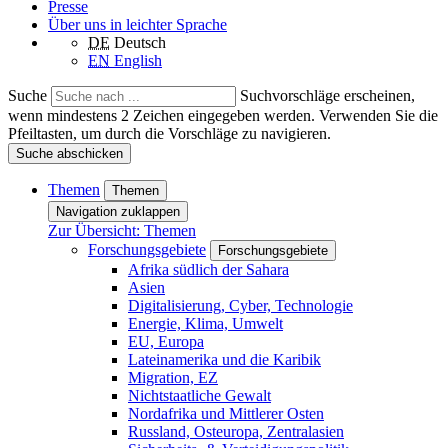
Presse
Über uns in leichter Sprache
DE
Deutsch
EN
English
Suche
Suchvorschläge erscheinen,
wenn mindestens 2 Zeichen eingegeben werden. Verwenden Sie die
Pfeiltasten, um durch die Vorschläge zu navigieren.
Suche abschicken
Themen
Themen
Navigation zuklappen
Zur Übersicht: Themen
Forschungsgebiete
Forschungsgebiete
Afrika südlich der Sahara
Asien
Digitalisierung, Cyber, Technologie
Energie, Klima, Umwelt
EU, Europa
Lateinamerika und die Karibik
Migration, EZ
Nichtstaatliche Gewalt
Nordafrika und Mittlerer Osten
Russland, Osteuropa, Zentralasien