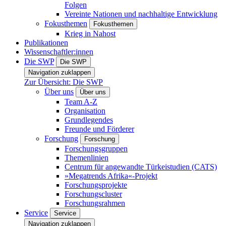
Folgen
Vereinte Nationen und nachhaltige Entwicklung
Fokusthemen
Fokusthemen
Krieg in Nahost
Publikationen
Wissenschaftler:innen
Die SWP
Die SWP
Navigation zuklappen
Zur Übersicht: Die SWP
Über uns
Über uns
Team A-Z
Organisation
Grundlegendes
Freunde und Förderer
Forschung
Forschung
Forschungsgruppen
Themenlinien
Centrum für angewandte Türkeistudien (CATS)
»Megatrends Afrika«-Projekt
Forschungsprojekte
Forschungscluster
Forschungsrahmen
Service
Service
Navigation zuklappen