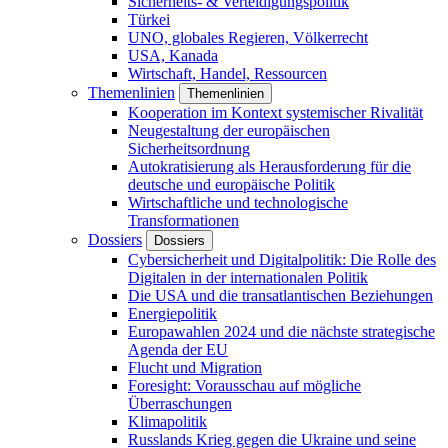
Sicherheits- & Verteidigungspolitik
Türkei
UNO, globales Regieren, Völkerrecht
USA, Kanada
Wirtschaft, Handel, Ressourcen
Themenlinien
Themenlinien
Kooperation im Kontext systemischer Rivalität
Neugestaltung der europäischen
Sicherheitsordnung
Autokratisierung als Herausforderung für die
deutsche und europäische Politik
Wirtschaftliche und technologische
Transformationen
Dossiers
Dossiers
Cybersicherheit und Digitalpolitik: Die Rolle des
Digitalen in der internationalen Politik
Die USA und die transatlantischen Beziehungen
Energiepolitik
Europawahlen 2024 und die nächste strategische
Agenda der EU
Flucht und Migration
Foresight: Vorausschau auf mögliche
Überraschungen
Klimapolitik
Russlands Krieg gegen die Ukraine und seine