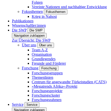
Folgen
Vereinte Nationen und nachhaltige Entwicklung
Fokusthemen
Fokusthemen
Krieg in Nahost
Publikationen
Wissenschaftler:innen
Die SWP
Die SWP
Navigation zuklappen
Zur Übersicht: Die SWP
Über uns
Über uns
Team A-Z
Organisation
Grundlegendes
Freunde und Förderer
Forschung
Forschung
Forschungsgruppen
Themenlinien
Centrum für angewandte Türkeistudien (CATS)
»Megatrends Afrika«-Projekt
Forschungsprojekte
Forschungscluster
Forschungsrahmen
Service
Service
Navigation zuklappen