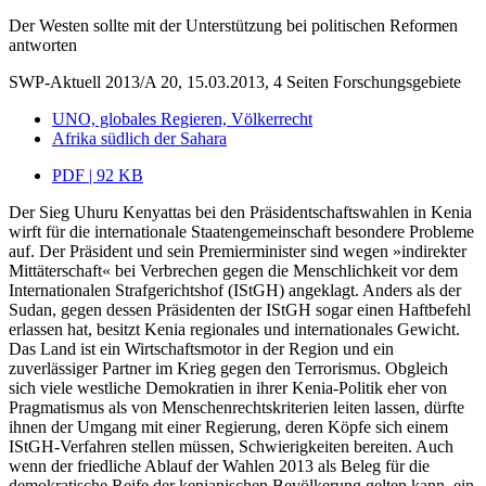
Der Westen sollte mit der Unterstützung bei politischen Reformen
antworten
SWP-Aktuell 2013/A 20, 15.03.2013, 4 Seiten
Forschungsgebiete
UNO, globales Regieren, Völkerrecht
Afrika südlich der Sahara
PDF | 92 KB
Der Sieg Uhuru Kenyattas bei den Präsidentschaftswahlen in Kenia
wirft für die internationale Staatengemeinschaft besondere Probleme
auf. Der Präsident und sein Premierminister sind wegen »indirekter
Mittäterschaft« bei Verbrechen gegen die Menschlichkeit vor dem
Internationalen Strafgerichtshof (IStGH) angeklagt. Anders als der
Sudan, gegen dessen Präsidenten der IStGH sogar einen Haftbefehl
erlassen hat, besitzt Kenia regionales und internationales Gewicht.
Das Land ist ein Wirtschaftsmotor in der Region und ein
zuverlässiger Partner im Krieg gegen den Terrorismus. Obgleich
sich viele westliche Demokratien in ihrer Kenia-Politik eher von
Pragmatismus als von Menschenrechtskriterien leiten lassen, dürfte
ihnen der Umgang mit einer Regierung, deren Köpfe sich einem
IStGH-Verfahren stellen müssen, Schwierigkeiten bereiten. Auch
wenn der friedliche Ablauf der Wahlen 2013 als Beleg für die
demokratische Reife der kenianischen Bevölkerung gelten kann, ein