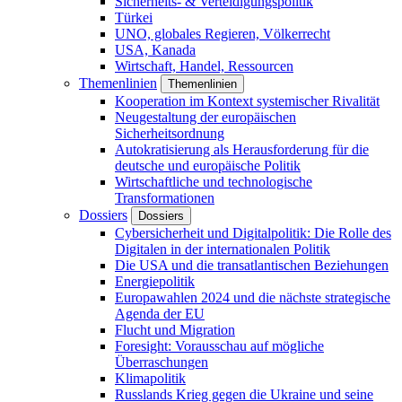
Sicherheits- & Verteidigungspolitik
Türkei
UNO, globales Regieren, Völkerrecht
USA, Kanada
Wirtschaft, Handel, Ressourcen
Themenlinien
Themenlinien
Kooperation im Kontext systemischer Rivalität
Neugestaltung der europäischen
Sicherheitsordnung
Autokratisierung als Herausforderung für die
deutsche und europäische Politik
Wirtschaftliche und technologische
Transformationen
Dossiers
Dossiers
Cybersicherheit und Digitalpolitik: Die Rolle des
Digitalen in der internationalen Politik
Die USA und die transatlantischen Beziehungen
Energiepolitik
Europawahlen 2024 und die nächste strategische
Agenda der EU
Flucht und Migration
Foresight: Vorausschau auf mögliche
Überraschungen
Klimapolitik
Russlands Krieg gegen die Ukraine und seine