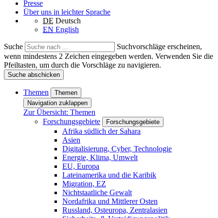
Presse
Über uns in leichter Sprache
DE
Deutsch
EN
English
Suche
Suchvorschläge erscheinen,
wenn mindestens 2 Zeichen eingegeben werden. Verwenden Sie die
Pfeiltasten, um durch die Vorschläge zu navigieren.
Suche abschicken
Themen
Themen
Navigation zuklappen
Zur Übersicht: Themen
Forschungsgebiete
Forschungsgebiete
Afrika südlich der Sahara
Asien
Digitalisierung, Cyber, Technologie
Energie, Klima, Umwelt
EU, Europa
Lateinamerika und die Karibik
Migration, EZ
Nichtstaatliche Gewalt
Nordafrika und Mittlerer Osten
Russland, Osteuropa, Zentralasien