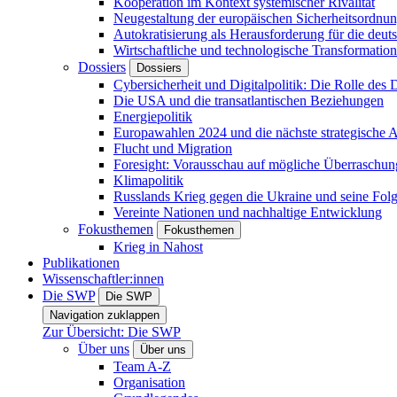
Kooperation im Kontext systemischer Rivalität
Neugestaltung der europäischen Sicherheitsordnu
Autokratisierung als Herausforderung für die deut
Wirtschaftliche und technologische Transformatio
Dossiers
Dossiers
Cybersicherheit und Digitalpolitik: Die Rolle des Di
Die USA und die transatlantischen Beziehungen
Energiepolitik
Europawahlen 2024 und die nächste strategische
Flucht und Migration
Foresight: Vorausschau auf mögliche Überraschu
Klimapolitik
Russlands Krieg gegen die Ukraine und seine Fol
Vereinte Nationen und nachhaltige Entwicklung
Fokusthemen
Fokusthemen
Krieg in Nahost
Publikationen
Wissenschaftler:innen
Die SWP
Die SWP
Navigation zuklappen
Zur Übersicht: Die SWP
Über uns
Über uns
Team A-Z
Organisation