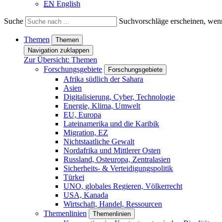
EN
English
Suche
Suchvorschläge erscheinen, wenn
Themen
Themen
Navigation zuklappen
Zur Übersicht: Themen
Forschungsgebiete
Forschungsgebiete
Afrika südlich der Sahara
Asien
Digitalisierung, Cyber, Technologie
Energie, Klima, Umwelt
EU, Europa
Lateinamerika und die Karibik
Migration, EZ
Nichtstaatliche Gewalt
Nordafrika und Mittlerer Osten
Russland, Osteuropa, Zentralasien
Sicherheits- & Verteidigungspolitik
Türkei
UNO, globales Regieren, Völkerrecht
USA, Kanada
Wirtschaft, Handel, Ressourcen
Themenlinien
Themenlinien