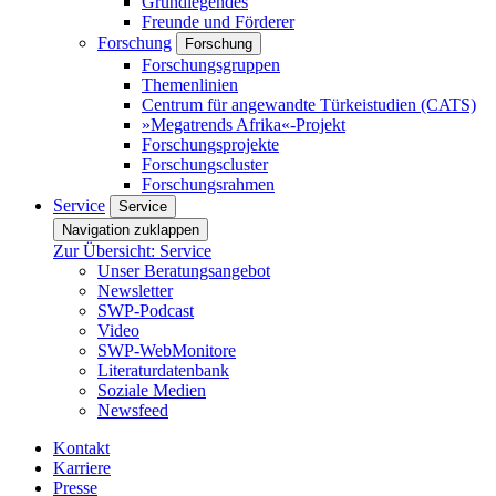
Grundlegendes
Freunde und Förderer
Forschung
Forschung
Forschungsgruppen
Themenlinien
Centrum für angewandte Türkeistudien (CATS)
»Megatrends Afrika«-Projekt
Forschungsprojekte
Forschungscluster
Forschungsrahmen
Service
Service
Navigation zuklappen
Zur Übersicht: Service
Unser Beratungsangebot
Newsletter
SWP-Podcast
Video
SWP-WebMonitore
Literaturdatenbank
Soziale Medien
Newsfeed
Kontakt
Karriere
Presse