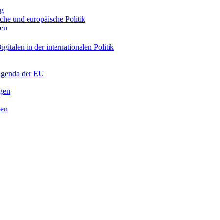
ng
sche und europäische Politik
nen
gitalen in der internationalen Politik
 Agenda der EU
ngen
gen