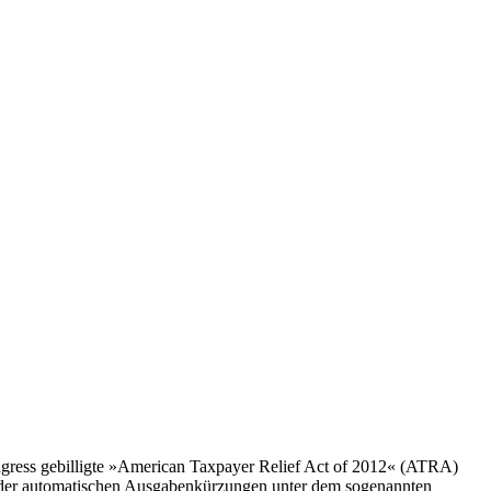
ngress gebilligte »American Taxpayer Relief Act of 2012« (ATRA)
nn der automatischen Ausgabenkürzungen unter dem sogenannten