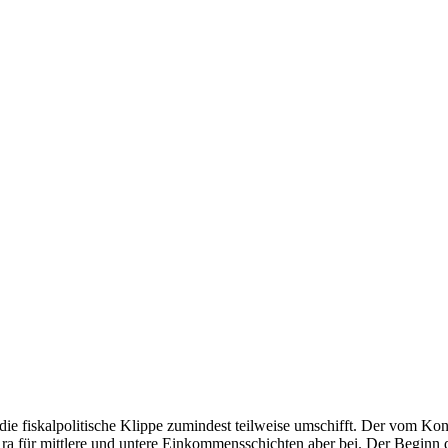
e fiskalpolitische Klippe zumindest teilweise umschifft. Der vom Ko
h-Ära für mittlere und untere Einkommensschichten aber bei. Der Begi