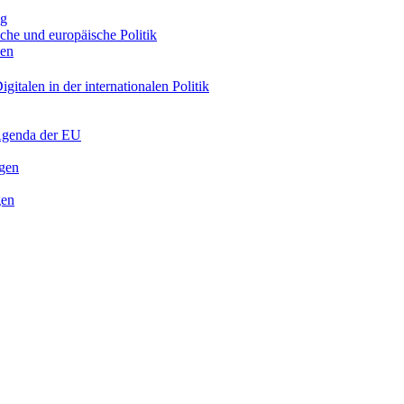
ng
sche und europäische Politik
nen
gitalen in der internationalen Politik
 Agenda der EU
ngen
gen