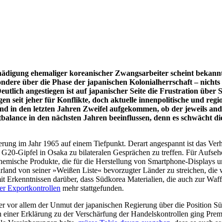
ädigung ehemaliger koreanischer Zwangsarbeiter scheint bekannten
dere über die Phase der japanischen Kolonialherrschaft – nichts 
eutlich angestiegen ist auf japanischer Seite die Frustration über 
n seit jeher für Konflikte, doch aktu­elle innenpolitische und reg
d in den letzten Jahren Zweifel aufgekommen, ob der jeweils ande
balance in den nächsten Jahren beeinflussen, denn es schwächt di
rung im Jahr 1965 auf einem Tiefpunkt. Derart angespannt ist das Verh
 G20-Gipfel in Osaka zu bilateralen Gesprächen zu treffen. Für Aufseh
hemische Produkte, die für die Herstellung von Smartphone-Dis­plays 
land von seiner »Weißen Liste« bevorzugter Länder zu streichen, die 
mit Erkenntnissen darüber, dass Südkorea Materialien, die auch zur Wa
er Exportkontrollen
mehr stattgefunden.
ber vor allem der Unmut der japanischen Regierung über die Position S
 einer Erklärung
zu der Verschärfung der Handelskontrollen ging Prem