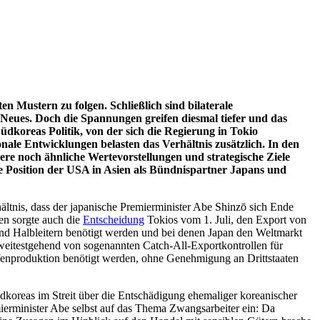
 Mustern zu folgen. Schließlich sind bilaterale
Neues. Doch die Span­nungen greifen diesmal tiefer und das
Südkoreas Politik, von der sich die Regierung in Tokio
ionale Entwicklungen belasten das Verhältnis zusätzlich. In den
re noch ähnliche Wertevorstellungen und strategische Ziele
e Position der USA in Asien als Bündnispartner Japans und
ältnis, dass der japanische Premierminister Abe Shinzō sich Ende
en sorgte auch die
Entscheidung
Tokios vom 1. Juli, den Export von
und Halbleitern benötigt werden und bei denen Japan den Weltmarkt
weitestgehend von sogenannten Catch-All-Exportkontrollen für
ffenproduktion benötigt wer­den, ohne Genehmigung an Drittstaaten
üdkoreas im Streit über die Entschädigung ehemaliger koreanischer
ierminister Abe selbst auf das Thema Zwangsarbeiter ein: Da