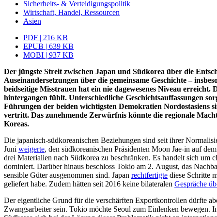
Sicherheits- & Verteidigungspolitik
Wirtschaft, Handel, Ressourcen
Asien
PDF | 216 KB
EPUB | 639 KB
MOBI | 937 KB
Der jüngste Streit zwischen Japan und Südkorea über die Entsch
Auseinandersetzungen über die gemeinsame Geschichte – insbeson
beidseitige Misstrauen hat ein nie dagewesenes Niveau erreicht. D
hintergangen fühlt. Unterschiedliche Geschichtsauffassungen sorge
Führungen der beiden wichtigsten Demokratien Nordostasiens sin
vertritt. Das zunehmende Zerwürfnis könnte die regionale Macht
Koreas.
Die japanisch-südkoreanischen Beziehungen sind seit ihrer Normalisie
Juni
weigerte
, den südkoreanischen Präsi­denten Moon Jae-in auf dem
drei Materialien nach Südkorea zu beschränken. Es handelt sich um c
dominiert. Darüber hinaus
beschloss
Tokio am 2. August, das Nachbar
sensible Güter ausgenommen sind. Japan
recht­fertigte
diese Schritte 
geliefert habe. Zudem hätten seit 2016 keine bilateralen
Gespräche üb
Der eigentliche Grund für die verschärften Exportkontrollen dürfte a
Zwangsarbeiter sein. Tokio möchte Seoul
zum Einlenken bewegen. In