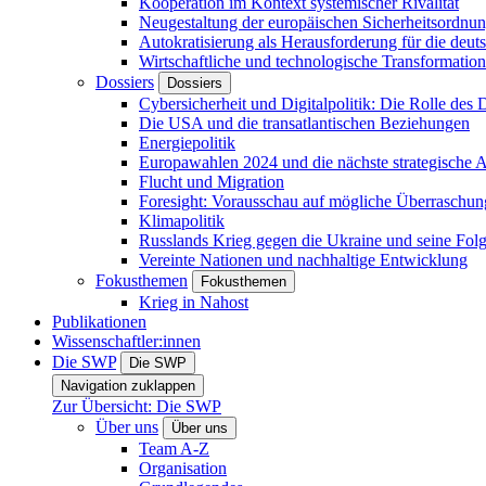
Kooperation im Kontext systemischer Rivalität
Neugestaltung der europäischen Sicherheitsordnu
Autokratisierung als Herausforderung für die deut
Wirtschaftliche und technologische Transformatio
Dossiers
Dossiers
Cybersicherheit und Digitalpolitik: Die Rolle des Di
Die USA und die transatlantischen Beziehungen
Energiepolitik
Europawahlen 2024 und die nächste strategische
Flucht und Migration
Foresight: Vorausschau auf mögliche Überraschu
Klimapolitik
Russlands Krieg gegen die Ukraine und seine Fol
Vereinte Nationen und nachhaltige Entwicklung
Fokusthemen
Fokusthemen
Krieg in Nahost
Publikationen
Wissenschaftler:innen
Die SWP
Die SWP
Navigation zuklappen
Zur Übersicht: Die SWP
Über uns
Über uns
Team A-Z
Organisation