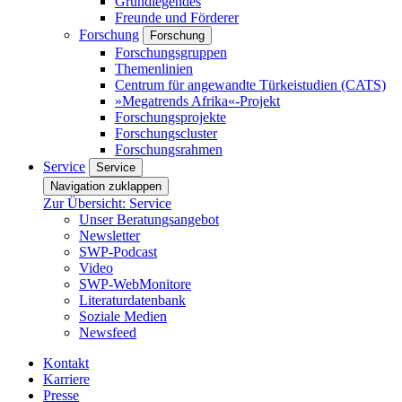
Grundlegendes
Freunde und Förderer
Forschung
Forschung
Forschungsgruppen
Themenlinien
Centrum für angewandte Türkeistudien (CATS)
»Megatrends Afrika«-Projekt
Forschungsprojekte
Forschungscluster
Forschungsrahmen
Service
Service
Navigation zuklappen
Zur Übersicht: Service
Unser Beratungsangebot
Newsletter
SWP-Podcast
Video
SWP-WebMonitore
Literaturdatenbank
Soziale Medien
Newsfeed
Kontakt
Karriere
Presse