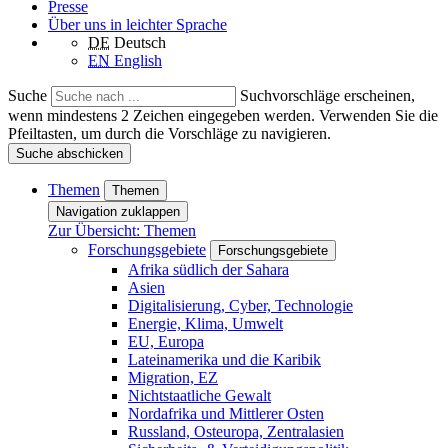
Presse
Über uns in leichter Sprache
DE
Deutsch
EN
English
Suche
Suchvorschläge erscheinen,
wenn mindestens 2 Zeichen eingegeben werden. Verwenden Sie die
Pfeiltasten, um durch die Vorschläge zu navigieren.
Suche abschicken
Themen
Themen
Navigation zuklappen
Zur Übersicht: Themen
Forschungsgebiete
Forschungsgebiete
Afrika südlich der Sahara
Asien
Digitalisierung, Cyber, Technologie
Energie, Klima, Umwelt
EU, Europa
Lateinamerika und die Karibik
Migration, EZ
Nichtstaatliche Gewalt
Nordafrika und Mittlerer Osten
Russland, Osteuropa, Zentralasien