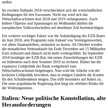
stellen.
Im zweiten Halbjahr 2018 verschlechtern sich die wirtschaftlichen
Bedingungen für den Euroraum. Nicht nur wird sich das
Wirtschaftswachstum dort 2018 und 2019 verlangsamen. Auch
höhere Ölpreise und Spannungen im Welthandel dürften die
europäischen Volkswirtschaften auf abseh­bare Zeit beeinträchtigen.
Ein weiterer wichtiger Faktor war die An­kündigung des EZB-Rates
im Juni 2018, sein Programm zum Ankauf von Vermögenswerten,
vor allem Staatsanleihen, auslaufen zu lassen. Ab Oktober werden
die monat­lichen Nettoankäufe bis Ende Dezember auf 15 Milliarden
Euro reduziert und danach nicht mehr weitergeführt. Im September
2018 bestätigte der EZB-Rat, mit ersten Zins­erhöhungen der EZB
sei frühestens nach dem Sommer 2019 zu rechnen. Bisher hat die
expansive Geldpolitik der Bank weit­gehend zum
Wirtschaftswachstum beigetra­gen. Nun wird die Abkehr von der
lockeren Geldpolitik bewirken, dass in
einigen Län­dern die Kosten
für den Schuldendienst
stei­gen. Das trifft besonders auf Italien zu.
Die neue populistische Regierung dort birgt
ein erhöhtes Risiko für
die Währungsunion
.
Italien: Neue politische Konstella­tion, alte
Herausforderungen