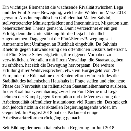
Ein wichtiges Element ist die wachsende Rivalität zwischen Lega
und der Fünf-Sterne-Bewegung, welche die Wah­len im März 2018
gewann. Aus innenpolitischen Gründen hat Matteo Salvini,
stellvertretender Ministerpräsident und Innenminister, Migration zum
beherrschenden Thema gemacht. Damit verzeichnet er einigen
Erfolg, denn die Unterstützung für die Lega hat deutlich
zugenommen. Dagegen hat die Fünf-Sterne-Bewegung seit
Amtsantritt laut Umfragen an Rückhalt eingebüßt. Da Salvinis
Rhetorik gegen Einwanderung den öffentlichen Diskurs beherrscht,
hat Fünf Sterne Schwierigkeiten, ihre eigenen Vor­haben zu
verwirklichen. Vor allem mit ihrem Vorschlag, die Staatsausgaben
zu er­höhen, hat sich die Bewegung hervorgetan. Die weitere
Erfüllung ihrer Wahlverspre­chen, etwa ein Bürgergeld von 780
Euro, oder die Rücknahme der Rentenreform würden indes die
Stabilität des italienischen Haushalts in Frage stellen und eine neue
Phase der Nervosität am italienischen Staatsanleihenmarkt auslösen.
In der Koali­tionsvereinbarung zwischen Fünf Sterne und Lega
nehmen der Kampf gegen Korrup­tion und die Verbesserung der
Arbeitsqualität öffentlicher Institutionen viel Raum ein. Das spiegelt
sich jedoch nicht in der aktuel­len Regierungsagenda wider, im
Gegenteil. Im August 2018 hat das Parlament einige
Arbeitsmarktreformen rückgängig gemacht.
Seit Bildung der neuen italienischen Regierung im Juni 2018