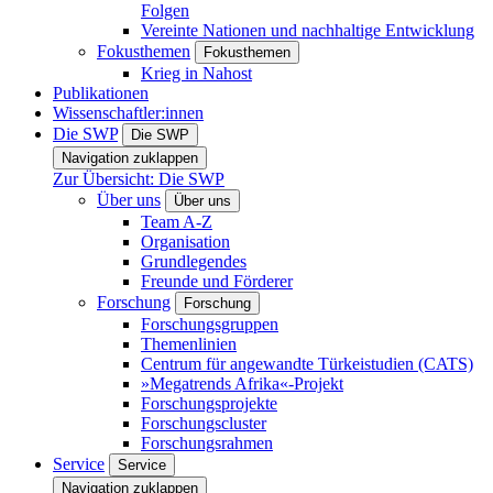
Folgen
Vereinte Nationen und nachhaltige Entwicklung
Fokusthemen
Fokusthemen
Krieg in Nahost
Publikationen
Wissenschaftler:innen
Die SWP
Die SWP
Navigation zuklappen
Zur Übersicht: Die SWP
Über uns
Über uns
Team A-Z
Organisation
Grundlegendes
Freunde und Förderer
Forschung
Forschung
Forschungsgruppen
Themenlinien
Centrum für angewandte Türkeistudien (CATS)
»Megatrends Afrika«-Projekt
Forschungsprojekte
Forschungscluster
Forschungsrahmen
Service
Service
Navigation zuklappen