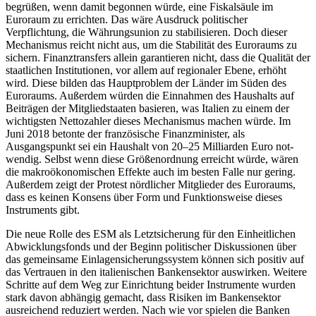
begrüßen, wenn damit begonnen würde, eine Fiskalsäule im
Euroraum zu errichten. Das wäre Ausdruck politischer
Verpflichtung, die Währungsunion zu stabilisieren. Doch dieser
Mechanismus reicht nicht aus, um die Stabilität des Euroraums zu
sichern. Finanztransfers allein garantieren nicht, dass die Qualität der
staatlichen Institutionen, vor allem auf regionaler Ebene, erhöht
wird. Diese bilden das Hauptproblem der Länder im Süden des
Euroraums. Außerdem würden die Einnahmen des Haushalts auf
Beiträgen der Mitgliedstaaten basieren, was Italien zu einem der
wichtigsten Netto­zahler dieses Mechanismus machen würde.
Im
Juni 2018 betonte der französische Finanzminister, als
Ausgangspunkt sei ein Haushalt von 20–25 Milliarden Euro not­
wendig. Selbst wenn
diese Größenordnung erreicht würde, wären
die makroökonomischen Effekte auch im besten Falle nur gering.
Außerdem zeigt der
Protest nörd­licher Mitglieder des Euroraums
,
dass es keinen Konsens über Form und Funktionsweise dieses
Instruments gibt.
Die neue Rolle des ESM als Letztsicherung für den Einheitlichen
Abwicklungsfonds und der Beginn politischer Diskussio­nen über
das gemeinsame Einlagensicherungssystem können sich positiv auf
das Vertrauen in den italienischen Bankensektor auswirken. Weitere
Schritte auf dem Weg zur Einrichtung beider Instrumente wurden
stark davon abhängig gemacht, dass Risiken im Bankensektor
ausreichend reduziert werden. Nach wie vor spielen die Banken