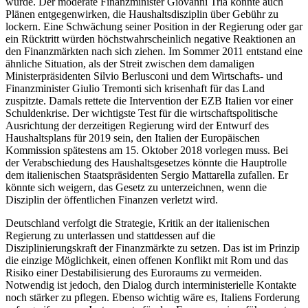
würde. Der moderate Finanz­minister Giovanni Tria könnte auch
Plänen entgegenwirken, die Haushaltsdisziplin über Gebühr zu
lockern. Eine Schwächung seiner Position in der Regierung oder gar
ein Rücktritt würden höchstwahrscheinlich negative Reaktionen an
den Finanzmärkten nach sich ziehen. Im Sommer 2011 ent­stand eine
ähnliche Situation, als der Streit zwischen dem damaligen
Ministerpräsidenten Silvio Berlusconi und dem Wirtsc
hafts- und
Finanzminister Giulio Tremonti sich krisenhaft für das Land
zuspitzte. Damals rettete die Intervention der EZB Italien vor einer
Schuldenkrise. Der wichtigste Test für die wirtschaftspolitische
Ausrichtung der derzeitigen Regierung wird der Entwurf des
Haushaltsplans für 2019 sein, den Italien der Europäischen
Kommission spätestens am 15. Oktober 2018 vorlegen muss. Bei
der Verabschiedung des Haushaltsgesetzes könnte die Hauptrolle
dem italienischen Staatspräsidenten Sergio Mattarella zu­fallen. Er
könnte sich weigern, das Gesetz zu unterzeichnen, wenn die
Disziplin der öffentlichen Finanzen verletzt wird.
Deutschland verfolgt die Strategie, Kritik an der italienischen
Regierung zu unter­lassen und stattdessen auf die
Disziplinierungskraft der Finanzmärkte zu setzen. Das ist im Prinzip
die einzige Möglichkeit, einen offenen Konflikt mit Rom und das
Risiko einer Destabilisierung des Euroraums zu vermeiden.
Notwendig ist jedoch, den Dialog durch interministerielle Kontakte
noch stärker zu pflegen. Ebenso wichtig wäre es, Italiens Forderung