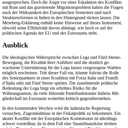
ausgesprochen. Doch die Angst vor einer Eskalation des Kon­flikts
mit Rom und das gravierende Migra­tionsproblem haben die Fragen
nach der Wirksamkeit des Europäischen Semesters
und nach
Strukturreformen in Italien in den
Hintergrund rücken lassen. Die
Meseberg-Erklärung enthält keine Hinweise auf dieses Instrument,
obwohl seine Effektivität davon abhängt, wie hoch es auf der
politischen Agenda der EU und des Euroraums steht.
Ausblick
Die ideologischen Widersprüche zwischen Lega und Fünf-Sterne-
Bewegung, die Riva­lität ihrer Anführer und die deutlich ge­
wachsene Unterstützung für die Lega lassen vorgezogene Wahlen
möglich erscheinen. Tritt dieser Fall ein, könnte Salvini die Rolle
des Seniorpartners in einer Koalition mit Forza Italia und Fratelli
d’Italia oder mit Fünf Sterne spielen. Die zunehmende poli­tische
Bedeutung der Lega birgt ein erhöh­tes Risiko für die
Währungsunion, da viele führende Parteifunktionäre Italiens Mit­
gliedschaft im Euroraum weiterhin kritisch gegenüberstehen.
In den kommenden Wochen wird die italienische Regierung
versuchen, Zugeständnisse in der Fiskalpolitik zu bekommen. Ein
akuter Konflikt mit der Europäischen Kommission ist allerdings
schwer
vorstellbar, da in dem Fall eine Staatsfinanzkrise
drohen