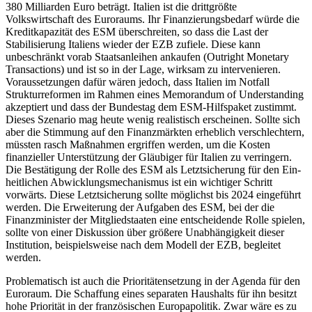
380 Milliarden Euro beträgt. Italien ist die drittgrößte
Volkswirtschaft des Euroraums. Ihr Finanzierungsbedarf würde die
Kredit­kapazität des ESM überschreiten, so dass die Last der
Stabilisierung Italiens wieder der EZB zufiele. Diese kann
unbeschränkt vorab Staatsanleihen ankaufen (Outright Moneta­ry
Transactions) und ist so in der Lage, wirk­sam zu intervenieren.
Voraussetzungen dafür wären jedoch, dass Italien im Notfall
Strukturreformen im Rahmen eines Memo­randum of Understanding
akzeptiert und dass der Bundestag dem ESM-Hilfspaket zu­stimmt.
Dieses Szenario mag heute wenig realistisch erscheinen. Sollte sich
aber die Stimmung auf den Finanzmärkten erheb­lich verschlechtern,
müssten rasch Maß­nahmen ergriffen werden, um die Kosten
finanzieller Unterstützung der Gläubiger für Italien zu verringern.
Die Bestätigung der Rolle des ESM als Letztsicherung für den Ein­
heitlichen Abwicklungsmechanismus ist ein wichtiger Schritt
vorwärts. Diese Letztsicherung sollte möglichst bis 2024 eingeführt
werden. Die Erweiterung der Aufgaben des ESM, bei der die
Finanzminister der Mitgliedstaaten eine entscheidende Rolle spielen,
sollte von einer Diskussion über größere Unabhängigkeit dieser
Insti­tution, beispielsweise nach dem Modell der EZB, begleitet
werden.
Problematisch ist auch die Prioritäten­setzung in der Agenda für den
Euroraum. Die Schaffung eines separaten Haushalts für ihn besitzt
hohe Priorität in der fran­zösischen Europapolitik. Zwar wäre es zu