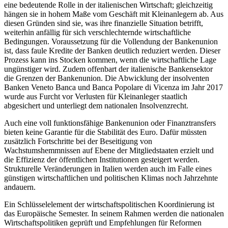
eine bedeutende Rolle in der italie­nischen Wirtschaft; gleichzeitig
hängen sie in hohem Maße vom Geschäft mit Klein­anlegern ab. Aus
diesen Gründen sind sie, was ihre finanzielle Situation betrifft,
weiterhin anfällig für sich verschlechternde wirtschaftliche
Bedingungen. Voraussetzung für die Vollendung der Bankenunion
ist, dass faule Kredite der Banken deutlich reduziert werden. Dieser
Prozess kann ins Stocken kommen, wenn die wirtschaftliche Lage
ungünstiger wird. Zudem offenbart der italienische Bankensektor
die Grenzen der Bankenunion. Die Abwicklung der in­solventen
Banken Veneto Banca und Banca Popolare di Vicenza im Jahr 2017
wurde aus Furcht vor Verlusten für Kleinanleger staatlich
abgesichert und unterliegt dem nationalen Insolvenzrecht.
Auch eine voll funktionsfähige Bankenunion oder Finanztransfers
bieten keine Garantie für die Stabilität des Euro. Dafür müssten
zusätzlich Fortschritte bei der Beseitigung von
Wachstumshemmnissen auf Ebene der Mitgliedstaaten erzielt und
die Effizienz der öffentlichen Institutionen gesteigert werden.
Strukturelle Veränderun­gen in Italien werden auch im Falle eines
günstigen wirtschaftlichen und politischen Klimas noch Jahrzehnte
andauern.
Ein Schlüsselelement der wirtschaftspolitischen Koordinierung ist
das Europäische Semester. In seinem Rahmen werden die
nationalen
Wirtschaftspolitiken geprüft und Empfehlungen für Reformen