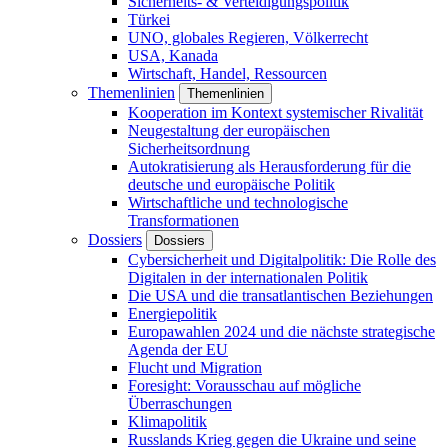
Sicherheits- & Verteidigungspolitik
Türkei
UNO, globales Regieren, Völkerrecht
USA, Kanada
Wirtschaft, Handel, Ressourcen
Themenlinien
Themenlinien
Kooperation im Kontext systemischer Rivalität
Neugestaltung der europäischen
Sicherheitsordnung
Autokratisierung als Herausforderung für die
deutsche und europäische Politik
Wirtschaftliche und technologische
Transformationen
Dossiers
Dossiers
Cybersicherheit und Digitalpolitik: Die Rolle des
Digitalen in der internationalen Politik
Die USA und die transatlantischen Beziehungen
Energiepolitik
Europawahlen 2024 und die nächste strategische
Agenda der EU
Flucht und Migration
Foresight: Vorausschau auf mögliche
Überraschungen
Klimapolitik
Russlands Krieg gegen die Ukraine und seine