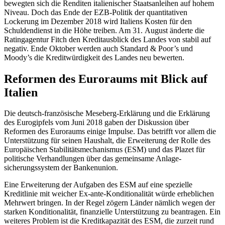
bewegten sich die Renditen
italienischer Staatsanleihen auf hohem
Niveau. Doch das Ende der EZB-Politik der quantitativen
Lockerung im De­zember 2018 wird Italiens Kosten für den
Schuldendienst in die Höhe treiben. Am 31. August änderte die
Ratingagentur Fitch den Kreditausblick des Landes von stabil auf
negativ. Ende Oktober werden auch Standard & Poor’s und
Moody’s die Kredit­würdigkeit des Landes neu bewerten.
Reformen des Euroraums mit Blick auf
Italien
Die deutsch-französische Meseberg-Erklä­rung und die Erklärung
des Eurogipfels vom Juni 2018 gaben der Diskussion über
Reformen des Euroraums einige Impulse. Das betrifft vor allem die
Unterstützung für seinen Haushalt, die Erweiterung
der Rolle des
Europäischen Stabilitätsmechanismus
(ESM) und das Plazet für
politische Ver­handlungen über das gemeinsame Anlage­
sicherungssystem der Bankenunion.
Eine Erweiterung der Aufgaben des ESM auf eine spezielle
Kreditlinie mit weicher Ex-ante-Konditionalität würde erheblichen
Mehrwert bringen. In der Regel zögern Länder nämlich wegen der
starken Kondi­tionalität, finanzielle Unterstützung zu beantragen. Ein
weiteres Problem ist die Kreditkapazität des ESM, die zurzeit rund