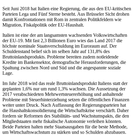
Seit Juni 2018 hat Italien eine Regierung, die aus den EU-kritischen
Parteien Lega und Fünf Sterne besteht. Aus Brüsseler Sicht drohen
damit Konfrontationen mit Rom in zentralen Politikfeldern wie
Migration, Fiskalpolitik oder EU-Haushalt.
Italien ist eine der am langsamsten wachsenden Volkswirtschaften
der EU-19. Mit fast 2,3 Billionen Euro wies das Land 2017 die
höchste nominale Staatsverschuldung im Euroraum auf. Der
Schuldenstand belief sich im selben Jahr auf 131,8% des
Bruttoinlandsprodukts. Probleme bereiten zudem
notleidende
Kredite im Banken­sektor, demografische
Herausforderungen, die
Spaltung zwischen Nord und Süd und die angespannte soziale
Lage.
Im Jahr 2018 wird das reale Brutto­inlandsprodukt Italiens statt der
geplanten 1,6% nur um rund 1,3% wachsen. Die Aus­setzung der
2017 verabschiedeten Mehrwertsteuererhöhung und anhaltende
Prob­leme mit Steuerhinterziehung setzen die öffentlichen Finanzen
weiter unter Druck. Nach Auffassung der Regierungsparteien hat
die Haushaltskonsolidierung die Wirt­schaftskrise verschärft. Daher
fordern sie Reformen des Stabilitäts- und Wachstumspakts, die den
Mitgliedstaaten mehr fiskali­sche Autonomie verleihen könnten.
Beide Parteien halten mehr Staatsausgaben für die beste Methode,
um
Wirtschaftswachstum zu stärken und so Schulden abzubauen
.