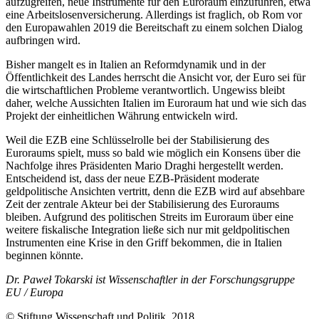
aufzugreifen, neue Instrumente für den Euroraum ein­zuführen, etwa
eine Arbeitslosenversicherung. Allerdings ist fraglich, ob Rom vor
den Europawahlen 2019 die Bereitschaft zu einem solchen Dialog
aufbringen wird.
Bisher mangelt es in Italien an Reformdynamik und in der
Öffentlichkeit des Landes herrscht die Ansicht vor, der Euro sei für
die wirtschaftlichen Probleme ver­antwortlich. Ungewiss bleibt
daher, welche Aussichten Italien im Euroraum hat und wie sich das
Projekt der einheitlichen Wäh­rung entwickeln wird.
Weil die EZB eine Schlüsselrolle bei der Stabilisierung des
Euroraums spielt, muss so bald wie möglich ein Konsens über die
Nachfolge ihres Präsidenten Mario Draghi hergestellt werden.
Entscheidend ist, dass der neue EZB-Präsident moderate
geldpolitische Ansichten vertritt, denn die EZB wird auf absehbare
Zeit der zentrale Akteur bei der Stabilisierung des Euroraums
bleiben. Aufgrund des politischen Streits im Euro­raum über eine
weitere fiskalische Inte­gration ließe sich nur mit geldpolitischen
Instrumenten eine Krise in den Griff be­kommen, die in Italien
beginnen könnte.
Dr. Paweł Tokarski ist Wissenschaftler in der Forschungsgruppe
EU
/
Europa
© Stiftung Wissenschaft und Politik, 2018