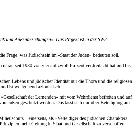
olitik und Außenbeziehungen«. Das Projekt ist in der SWP-
 die Frage, was Jüdischsein im »Staat der Juden« bedeuten soll.
 daran seit 1980 von vier auf zwölf Prozent verdreifacht hat und bis
chen Lebens und jüdischer Identität nur die Thora und die religiösen
und ist weit­gehend azionistisch.
) »Gesellschaft der Lernenden« mit vom Wehrdienst befreiten und auf
 von außen geschützt werden. Das lässt sich nur über Beteiligung am
euschutz – einerseits, als »Verteidiger des jüdischen Charakters
Prinzipien mehr Gel­tung in Staat und Gesellschaft zu verschaffen.