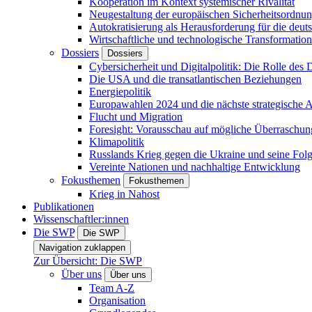
Kooperation im Kontext systemischer Rivalität
Neugestaltung der europäischen Sicherheitsordnu
Autokratisierung als Herausforderung für die deut
Wirtschaftliche und technologische Transformatio
Dossiers
Dossiers
Cybersicherheit und Digitalpolitik: Die Rolle des Di
Die USA und die transatlantischen Beziehungen
Energiepolitik
Europawahlen 2024 und die nächste strategische
Flucht und Migration
Foresight: Vorausschau auf mögliche Überraschu
Klimapolitik
Russlands Krieg gegen die Ukraine und seine Fol
Vereinte Nationen und nachhaltige Entwicklung
Fokusthemen
Fokusthemen
Krieg in Nahost
Publikationen
Wissenschaftler:innen
Die SWP
Die SWP
Navigation zuklappen
Zur Übersicht: Die SWP
Über uns
Über uns
Team A-Z
Organisation