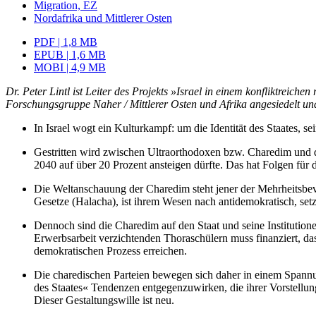
Migration, EZ
Nordafrika und Mittlerer Osten
PDF | 1,8 MB
EPUB | 1,6 MB
MOBI | 4,9 MB
Dr. Peter Lintl ist Leiter des Projekts »Israel in einem konflikt­rei
Forschungsgruppe Naher
/
Mittlerer Osten und Afrika angesiedelt u
In Israel wogt ein Kulturkampf: um die Identität des Staates, s
Gestritten wird zwischen Ultraorthodoxen bzw. Charedim und der
2040 auf über 20 Prozent ansteigen dürfte. Das hat Folgen für 
Die Weltanschauung der Charedim steht jener der Mehrheitsbevöl
Gesetze (Halacha), ist ihrem Wesen nach antidemokratisch, setzt
Dennoch sind die Charedim auf den Staat und seine Institution
Erwerbs­arbeit verzichtenden Thoraschülern muss finanziert, da
demokratischen Prozess erreichen.
Die charedischen Parteien bewegen sich daher in einem Spannu
des Staates« Tendenzen entgegenzuwirken, die ihrer Vorstellung 
Dieser Gestaltungswille ist neu.