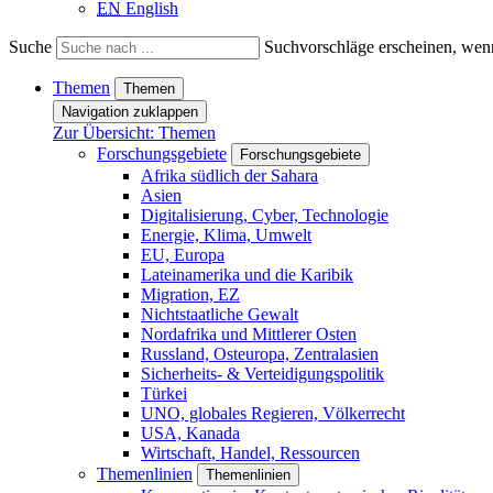
EN
English
Suche
Suchvorschläge erscheinen, wenn
Themen
Themen
Navigation zuklappen
Zur Übersicht: Themen
Forschungsgebiete
Forschungsgebiete
Afrika südlich der Sahara
Asien
Digitalisierung, Cyber, Technologie
Energie, Klima, Umwelt
EU, Europa
Lateinamerika und die Karibik
Migration, EZ
Nichtstaatliche Gewalt
Nordafrika und Mittlerer Osten
Russland, Osteuropa, Zentralasien
Sicherheits- & Verteidigungspolitik
Türkei
UNO, globales Regieren, Völkerrecht
USA, Kanada
Wirtschaft, Handel, Ressourcen
Themenlinien
Themenlinien