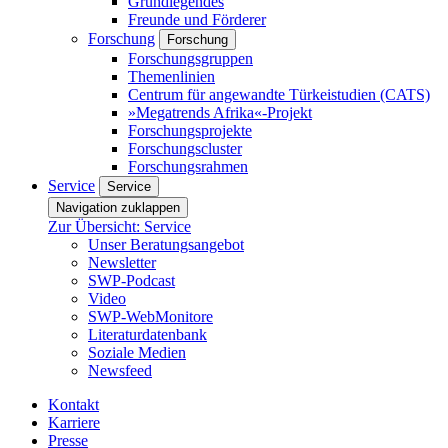
Grundlegendes
Freunde und Förderer
Forschung
Forschung
Forschungsgruppen
Themenlinien
Centrum für angewandte Türkeistudien (CATS)
»Megatrends Afrika«-Projekt
Forschungsprojekte
Forschungscluster
Forschungsrahmen
Service
Service
Navigation zuklappen
Zur Übersicht: Service
Unser Beratungsangebot
Newsletter
SWP-Podcast
Video
SWP-WebMonitore
Literaturdatenbank
Soziale Medien
Newsfeed
Kontakt
Karriere
Presse