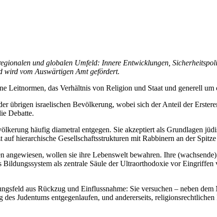
chen regionalen und globalen Umfeld: Innere Entwicklungen, Sicherheitsp
nd wird vom Auswärtigen Amt gefördert.
eine Leit­normen, das Verhältnis von Religion und Staat und generell um
 übri­gen israelischen Bevölkerung, wobei sich der Anteil der Ersteren
die Debatte.
kerung häufig diametral entgegen. Sie akzeptiert als Grundlagen jüdis
 auf hierarchische Gesellschaftsstrukturen mit Rabbinern an der Spitze 
en an­gewiesen, wollen sie ihre Lebenswelt bewahren. Ihre (wachsende
s Bildungssystem als zentrale Säule der Ultraorthodoxie vor Eingriffen
ngsfeld aus Rückzug und Einflussnahme: Sie versuchen – neben dem Mili
des Judentums ent­gegenlaufen, und andererseits, religionsrechtlichen 