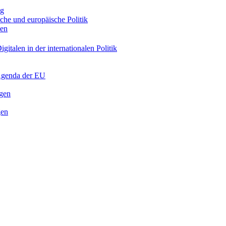
ng
sche und europäische Politik
nen
gitalen in der internationalen Politik
 Agenda der EU
ngen
gen