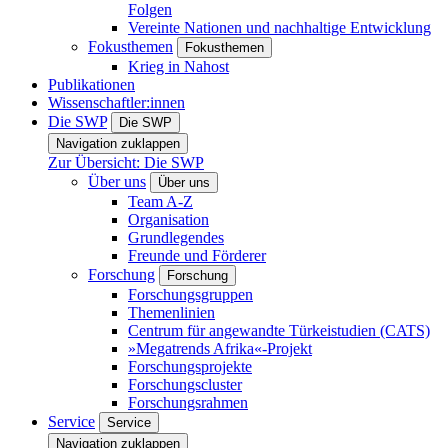
Folgen
Vereinte Nationen und nachhaltige Entwicklung
Fokusthemen
Fokusthemen
Krieg in Nahost
Publikationen
Wissenschaftler:innen
Die SWP
Die SWP
Navigation zuklappen
Zur Übersicht: Die SWP
Über uns
Über uns
Team A-Z
Organisation
Grundlegendes
Freunde und Förderer
Forschung
Forschung
Forschungsgruppen
Themenlinien
Centrum für angewandte Türkeistudien (CATS)
»Megatrends Afrika«-Projekt
Forschungsprojekte
Forschungscluster
Forschungsrahmen
Service
Service
Navigation zuklappen