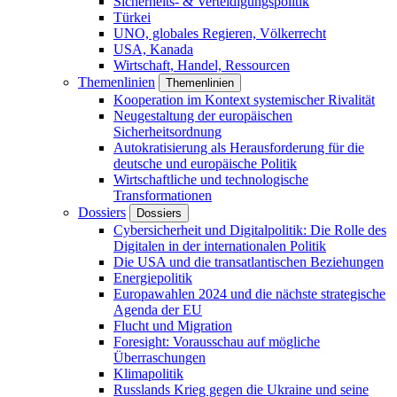
Sicherheits- & Verteidigungspolitik
Türkei
UNO, globales Regieren, Völkerrecht
USA, Kanada
Wirtschaft, Handel, Ressourcen
Themenlinien
Themenlinien
Kooperation im Kontext systemischer Rivalität
Neugestaltung der europäischen
Sicherheitsordnung
Autokratisierung als Herausforderung für die
deutsche und europäische Politik
Wirtschaftliche und technologische
Transformationen
Dossiers
Dossiers
Cybersicherheit und Digitalpolitik: Die Rolle des
Digitalen in der internationalen Politik
Die USA und die transatlantischen Beziehungen
Energiepolitik
Europawahlen 2024 und die nächste strategische
Agenda der EU
Flucht und Migration
Foresight: Vorausschau auf mögliche
Überraschungen
Klimapolitik
Russlands Krieg gegen die Ukraine und seine