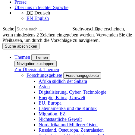
Presse
Über uns in leichter Sprache
DE
Deutsch
EN
English
Suche
Suchvorschläge erscheinen,
wenn mindestens 2 Zeichen eingegeben werden. Verwenden Sie die
Pfeiltasten, um durch die Vorschläge zu navigieren.
Suche abschicken
Themen
Themen
Navigation zuklappen
Zur Übersicht: Themen
Forschungsgebiete
Forschungsgebiete
Afrika südlich der Sahara
Asien
Digitalisierung, Cyber, Technologie
Energie, Klima, Umwelt
EU, Europa
Lateinamerika und die Karibik
Migration, EZ
Nichtstaatliche Gewalt
Nordafrika und Mittlerer Osten
Russland, Osteuropa, Zentralasien