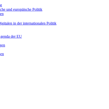
ng
sche und europäische Politik
nen
gitalen in der internationalen Politik
 Agenda der EU
ngen
gen