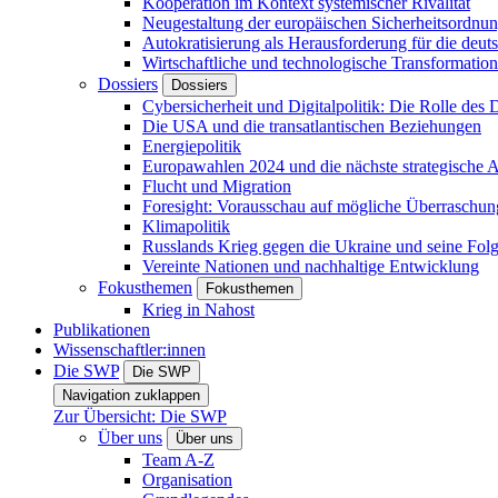
Kooperation im Kontext systemischer Rivalität
Neugestaltung der europäischen Sicherheitsordnu
Autokratisierung als Herausforderung für die deut
Wirtschaftliche und technologische Transformatio
Dossiers
Dossiers
Cybersicherheit und Digitalpolitik: Die Rolle des Di
Die USA und die transatlantischen Beziehungen
Energiepolitik
Europawahlen 2024 und die nächste strategische
Flucht und Migration
Foresight: Vorausschau auf mögliche Überraschu
Klimapolitik
Russlands Krieg gegen die Ukraine und seine Fol
Vereinte Nationen und nachhaltige Entwicklung
Fokusthemen
Fokusthemen
Krieg in Nahost
Publikationen
Wissenschaftler:innen
Die SWP
Die SWP
Navigation zuklappen
Zur Übersicht: Die SWP
Über uns
Über uns
Team A-Z
Organisation