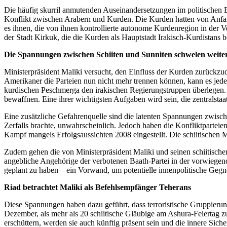
Die häufig skurril anmutenden Auseinandersetzungen im politischen B
Konflikt zwischen Arabern und Kurden. Die Kurden hatten von Anfang 
es ihnen, die von ihnen kontrollierte autonome Kurdenregion in der 
der Stadt Kirkuk, die die Kurden als Hauptstadt Irakisch-Kurdistans b
Die Spannungen zwischen Schiiten und Sunniten schwelen weite
Ministerpräsident Maliki versucht, den Einfluss der Kurden zurückzu
Amerikaner die Parteien nun nicht mehr trennen können, kann es jeder
kurdischen Peschmerga den irakischen Regierungstruppen überlegen. S
bewaffnen. Eine ihrer wichtigsten Aufgaben wird sein, die zentralsta
Eine zusätzliche Gefahrenquelle sind die latenten Spannungen zwisc
Zerfalls brachte, unwahrscheinlich. Jedoch haben die Konfliktpartei
Kampf mangels Erfolgsaussichten 2008 eingestellt. Die schiitischen
Zudem gehen die von Ministerpräsident Maliki und seinen schiitische
angebliche Angehörige der verbotenen Baath-Partei in der vorwiegend
geplant zu haben – ein Vorwand, um potentielle innenpolitische Gegne
Riad betrachtet Maliki als Befehlsempfänger Teherans
Diese Spannungen haben dazu geführt, dass terroristische Gruppieru
Dezember, als mehr als 20 schiitische Gläubige am Ashura-Feiertag zu
erschüttern, werden sie auch künftig präsent sein und die innere Siche