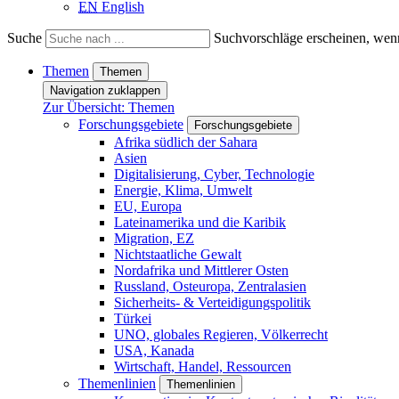
EN
English
Suche
Suchvorschläge erscheinen, wenn
Themen
Themen
Navigation zuklappen
Zur Übersicht: Themen
Forschungsgebiete
Forschungsgebiete
Afrika südlich der Sahara
Asien
Digitalisierung, Cyber, Technologie
Energie, Klima, Umwelt
EU, Europa
Lateinamerika und die Karibik
Migration, EZ
Nichtstaatliche Gewalt
Nordafrika und Mittlerer Osten
Russland, Osteuropa, Zentralasien
Sicherheits- & Verteidigungspolitik
Türkei
UNO, globales Regieren, Völkerrecht
USA, Kanada
Wirtschaft, Handel, Ressourcen
Themenlinien
Themenlinien