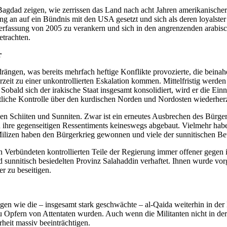
agdad zeigen, wie zerrissen das Land nach acht Jahren amerikanischer
an auf ein Bündnis mit den USA gesetzt und sich als deren loyalster Un
Verfassung von 2005 zu verankern und sich in den angrenzenden arabis
etrachten.
r
drängen, was bereits mehrfach heftige Konflikte provozierte, die bein
zeit zu einer unkontrollierten Eskalation kommen. Mittelfristig werde
obald sich der irakische Staat insgesamt konsolidiert, wird er die E
atliche Kontrolle über den kurdischen Norden und Nordosten wiederherz
hen Schiiten und Sunniten. Zwar ist ein erneutes Ausbrechen des Bürg
en ihre gegenseitigen Ressentiments keineswegs abgebaut. Vielmehr hab
 Milizen haben den Bürgerkrieg gewonnen und viele der sunnitischen B
n Verbündeten kontrollierten Teile der Regierung immer offener gegen 
 sunnitisch besiedelten Provinz Salahaddin verhaftet. Ihnen wurde vor
r zu beseitigen.
ngen wie die – insgesamt stark geschwächte – al-Qaida weiterhin in d
 Opfern von Attentaten wurden. Auch wenn die Militanten nicht in der L
rheit massiv beeinträchtigen.