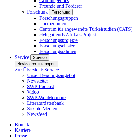
Grundlegendes
Freunde und Förderer
Forschung
Forschung
Forschungsgruppen
Themenlinien
Centrum für angewandte Türkeistudien (CATS)
»Megatrends Afrika«-Projekt
Forschungsprojekte
Forschungscluster
Forschungsrahmen
Service
Service
Navigation zuklappen
Zur Übersicht: Service
Unser Beratungsangebot
Newsletter
SWP-Podcast
Video
SWP-WebMonitore
Literaturdatenbank
Soziale Medien
Newsfeed
Kontakt
Karriere
Presse