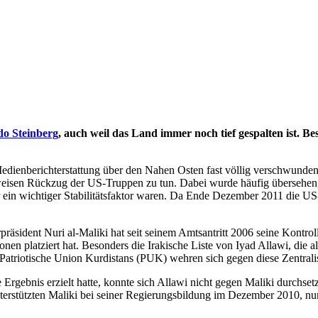
do Steinberg
, auch weil das Land immer noch tief gespalten ist. B
n Medienberichterstattung über den Nahen Osten fast völlig verschwund
weisen Rückzug der US-Truppen zu tun. Dabei wurde häufig übersehen,
r ein wichtiger Stabilitätsfaktor waren. Da Ende Dezember 2011 die US
rpräsident Nuri al-Maliki hat seit seinem Amtsantritt 2006 seine Kontro
onen platziert hat. Besonders die Irakische Liste von Iyad Allawi, die al
atriotische Union Kurdistans (PUK) wehren sich gegen diese Zentrali
rgebnis erzielt hatte, konnte sich Allawi nicht gegen Maliki durchsetz
terstützten Maliki bei seiner Regierungsbildung im Dezember 2010, nur 