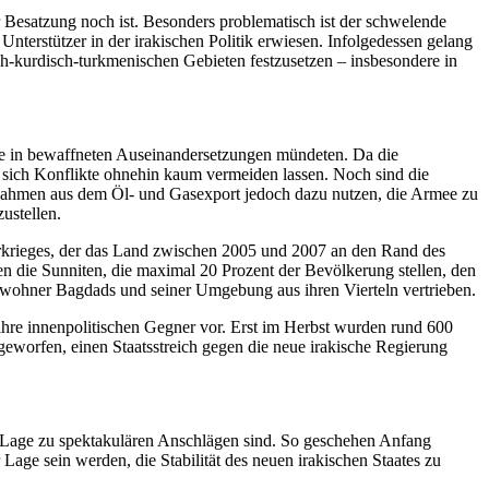
 Besatzung noch ist. Besonders problematisch ist der schwelende
terstützer in der irakischen Politik erwiesen. Infolgedessen gelang
ch-kurdisch-turkmenischen Gebieten festzusetzen – insbesondere in
ahe in bewaffneten Auseinandersetzungen mündeten. Da die
n sich Konflikte ohnehin kaum vermeiden lassen. Noch sind die
innahmen aus dem Öl- und Gasexport jedoch dazu nutzen, die Armee zu
ustellen.
erkrieges, der das Land zwischen 2005 und 2007 an den Rand des
en die Sunniten, die maximal 20 Prozent der Bevölkerung stellen, den
ewohner Bagdads und seiner Umgebung aus ihren Vierteln vertrieben.
ihre innenpolitischen Gegner vor. Erst im Herbst wurden rund 600
geworfen, einen Staatsstreich gegen die neue irakische Regierung
er Lage zu spektakulären Anschlägen sind. So geschehen Anfang
age sein werden, die Stabilität des neuen irakischen Staates zu