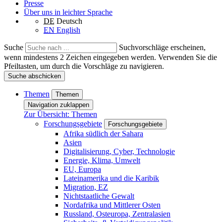
Presse
Über uns in leichter Sprache
DE
Deutsch
EN
English
Suche
Suchvorschläge erscheinen,
wenn mindestens 2 Zeichen eingegeben werden. Verwenden Sie die
Pfeiltasten, um durch die Vorschläge zu navigieren.
Suche abschicken
Themen
Themen
Navigation zuklappen
Zur Übersicht: Themen
Forschungsgebiete
Forschungsgebiete
Afrika südlich der Sahara
Asien
Digitalisierung, Cyber, Technologie
Energie, Klima, Umwelt
EU, Europa
Lateinamerika und die Karibik
Migration, EZ
Nichtstaatliche Gewalt
Nordafrika und Mittlerer Osten
Russland, Osteuropa, Zentralasien