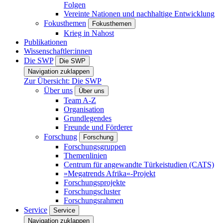
Folgen
Vereinte Nationen und nachhaltige Entwicklung
Fokusthemen
Fokusthemen
Krieg in Nahost
Publikationen
Wissenschaftler:innen
Die SWP
Die SWP
Navigation zuklappen
Zur Übersicht: Die SWP
Über uns
Über uns
Team A-Z
Organisation
Grundlegendes
Freunde und Förderer
Forschung
Forschung
Forschungsgruppen
Themenlinien
Centrum für angewandte Türkeistudien (CATS)
»Megatrends Afrika«-Projekt
Forschungsprojekte
Forschungscluster
Forschungsrahmen
Service
Service
Navigation zuklappen