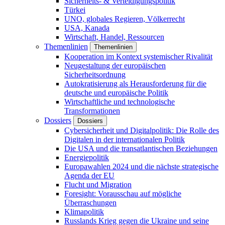
Sicherheits- & Verteidigungspolitik
Türkei
UNO, globales Regieren, Völkerrecht
USA, Kanada
Wirtschaft, Handel, Ressourcen
Themenlinien
Themenlinien
Kooperation im Kontext systemischer Rivalität
Neugestaltung der europäischen
Sicherheitsordnung
Autokratisierung als Herausforderung für die
deutsche und europäische Politik
Wirtschaftliche und technologische
Transformationen
Dossiers
Dossiers
Cybersicherheit und Digitalpolitik: Die Rolle des
Digitalen in der internationalen Politik
Die USA und die transatlantischen Beziehungen
Energiepolitik
Europawahlen 2024 und die nächste strategische
Agenda der EU
Flucht und Migration
Foresight: Vorausschau auf mögliche
Überraschungen
Klimapolitik
Russlands Krieg gegen die Ukraine und seine