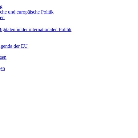
ng
sche und europäische Politik
nen
gitalen in der internationalen Politik
 Agenda der EU
ngen
gen