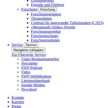
Grundlegendes
Freunde und Förderer
Forschung
Forschung
Forschungsgruppen
Themenlinien
Centrum für angewandte Türkeistudien (CATS)
»Megatrends Afrika«-Projekt
Forschungsprojekte
Forschungscluster
Forschungsrahmen
Service
Service
Navigation zuklappen
Zur Übersicht: Service
Unser Beratungsangebot
Newsletter
SWP-Podcast
Video
SWP-WebMonitore
Literaturdatenbank
Soziale Medien
Newsfeed
Kontakt
Karriere
Presse