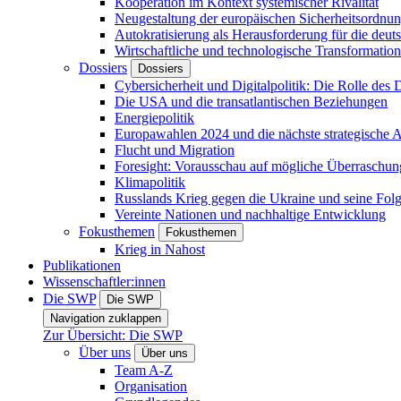
Kooperation im Kontext systemischer Rivalität
Neugestaltung der europäischen Sicherheitsordnu
Autokratisierung als Herausforderung für die deut
Wirtschaftliche und technologische Transformatio
Dossiers
Dossiers
Cybersicherheit und Digitalpolitik: Die Rolle des Di
Die USA und die transatlantischen Beziehungen
Energiepolitik
Europawahlen 2024 und die nächste strategische
Flucht und Migration
Foresight: Vorausschau auf mögliche Überraschu
Klimapolitik
Russlands Krieg gegen die Ukraine und seine Fol
Vereinte Nationen und nachhaltige Entwicklung
Fokusthemen
Fokusthemen
Krieg in Nahost
Publikationen
Wissenschaftler:innen
Die SWP
Die SWP
Navigation zuklappen
Zur Übersicht: Die SWP
Über uns
Über uns
Team A-Z
Organisation