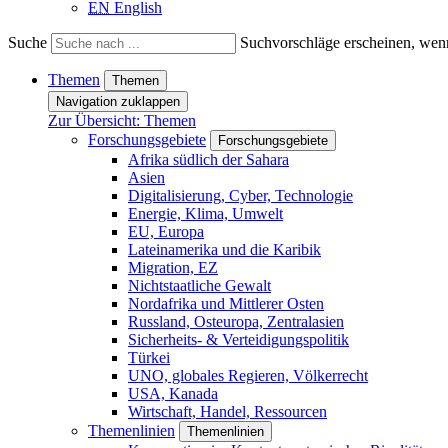
EN
English
Suche
Suchvorschläge erscheinen, wenn
Themen
Themen
Navigation zuklappen
Zur Übersicht: Themen
Forschungsgebiete
Forschungsgebiete
Afrika südlich der Sahara
Asien
Digitalisierung, Cyber, Technologie
Energie, Klima, Umwelt
EU, Europa
Lateinamerika und die Karibik
Migration, EZ
Nichtstaatliche Gewalt
Nordafrika und Mittlerer Osten
Russland, Osteuropa, Zentralasien
Sicherheits- & Verteidigungspolitik
Türkei
UNO, globales Regieren, Völkerrecht
USA, Kanada
Wirtschaft, Handel, Ressourcen
Themenlinien
Themenlinien