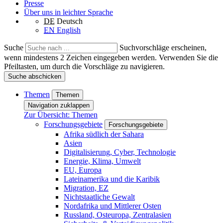
Presse
Über uns in leichter Sprache
DE
Deutsch
EN
English
Suche
Suchvorschläge erscheinen,
wenn mindestens 2 Zeichen eingegeben werden. Verwenden Sie die
Pfeiltasten, um durch die Vorschläge zu navigieren.
Suche abschicken
Themen
Themen
Navigation zuklappen
Zur Übersicht: Themen
Forschungsgebiete
Forschungsgebiete
Afrika südlich der Sahara
Asien
Digitalisierung, Cyber, Technologie
Energie, Klima, Umwelt
EU, Europa
Lateinamerika und die Karibik
Migration, EZ
Nichtstaatliche Gewalt
Nordafrika und Mittlerer Osten
Russland, Osteuropa, Zentralasien