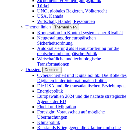
Sicherheits- & Verteidigungspolitik
Türkei
UNO, globales Regieren, Völkerrecht
USA, Kanada
Wirtschaft, Handel, Ressourcen
Themenlinien
Themenlinien
Kooperation im Kontext systemischer Rivalität
Neugestaltung der europäischen
Sicherheitsordnung
Autokratisierung als Herausforderung für die
deutsche und europäische Politik
Wirtschaftliche und technologische
Transformationen
Dossiers
Dossiers
Cybersicherheit und Digitalpolitik: Die Rolle des
Digitalen in der internationalen Politik
Die USA und die transatlantischen Beziehungen
Energiepolitik
Europawahlen 2024 und die nächste strategische
Agenda der EU
Flucht und Migration
Foresight: Vorausschau auf mögliche
Überraschungen
Klimapolitik
Russlands Krieg gegen die Ukraine und seine