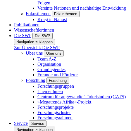
Folgen
Vereinte Nationen und nachhaltige Entwicklung
Fokusthemen
Fokusthemen
Krieg in Nahost
Publikationen
Wissenschaftler:innen
Die SWP
Die SWP
Navigation zuklappen
Zur Übersicht: Die SWP
Über uns
Über uns
Team A-Z
Organisation
Grundlegendes
Freunde und Förderer
Forschung
Forschung
Forschungsgruppen
Themenlinien
Centrum für angewandte Türkeistudien (CATS)
»Megatrends Afrika«-Projekt
Forschungsprojekte
Forschungscluster
Forschungsrahmen
Service
Service
Navigation zuklappen