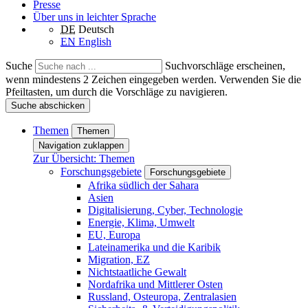
Presse
Über uns in leichter Sprache
DE
Deutsch
EN
English
Suche
Suchvorschläge erscheinen,
wenn mindestens 2 Zeichen eingegeben werden. Verwenden Sie die
Pfeiltasten, um durch die Vorschläge zu navigieren.
Suche abschicken
Themen
Themen
Navigation zuklappen
Zur Übersicht: Themen
Forschungsgebiete
Forschungsgebiete
Afrika südlich der Sahara
Asien
Digitalisierung, Cyber, Technologie
Energie, Klima, Umwelt
EU, Europa
Lateinamerika und die Karibik
Migration, EZ
Nichtstaatliche Gewalt
Nordafrika und Mittlerer Osten
Russland, Osteuropa, Zentralasien