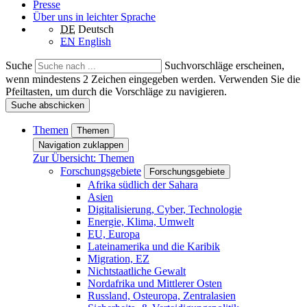
Presse
Über uns in leichter Sprache
DE
Deutsch
EN
English
Suche
Suchvorschläge erscheinen,
wenn mindestens 2 Zeichen eingegeben werden. Verwenden Sie die
Pfeiltasten, um durch die Vorschläge zu navigieren.
Suche abschicken
Themen
Themen
Navigation zuklappen
Zur Übersicht: Themen
Forschungsgebiete
Forschungsgebiete
Afrika südlich der Sahara
Asien
Digitalisierung, Cyber, Technologie
Energie, Klima, Umwelt
EU, Europa
Lateinamerika und die Karibik
Migration, EZ
Nichtstaatliche Gewalt
Nordafrika und Mittlerer Osten
Russland, Osteuropa, Zentralasien