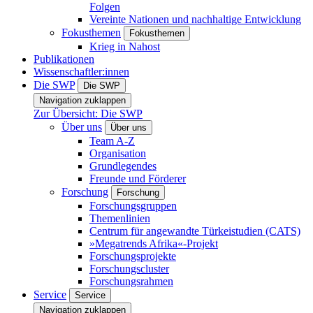
Folgen
Vereinte Nationen und nachhaltige Entwicklung
Fokusthemen
Fokusthemen
Krieg in Nahost
Publikationen
Wissenschaftler:innen
Die SWP
Die SWP
Navigation zuklappen
Zur Übersicht: Die SWP
Über uns
Über uns
Team A-Z
Organisation
Grundlegendes
Freunde und Förderer
Forschung
Forschung
Forschungsgruppen
Themenlinien
Centrum für angewandte Türkeistudien (CATS)
»Megatrends Afrika«-Projekt
Forschungsprojekte
Forschungscluster
Forschungsrahmen
Service
Service
Navigation zuklappen