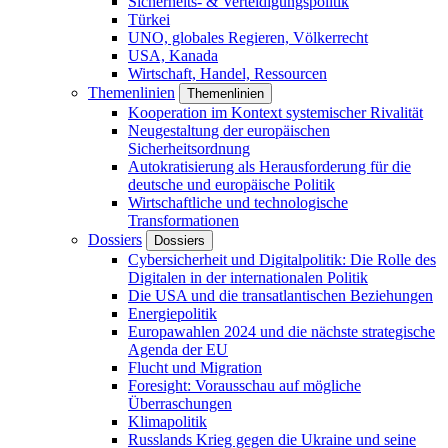
Sicherheits- & Verteidigungspolitik
Türkei
UNO, globales Regieren, Völkerrecht
USA, Kanada
Wirtschaft, Handel, Ressourcen
Themenlinien
Themenlinien
Kooperation im Kontext systemischer Rivalität
Neugestaltung der europäischen
Sicherheitsordnung
Autokratisierung als Herausforderung für die
deutsche und europäische Politik
Wirtschaftliche und technologische
Transformationen
Dossiers
Dossiers
Cybersicherheit und Digitalpolitik: Die Rolle des
Digitalen in der internationalen Politik
Die USA und die transatlantischen Beziehungen
Energiepolitik
Europawahlen 2024 und die nächste strategische
Agenda der EU
Flucht und Migration
Foresight: Vorausschau auf mögliche
Überraschungen
Klimapolitik
Russlands Krieg gegen die Ukraine und seine