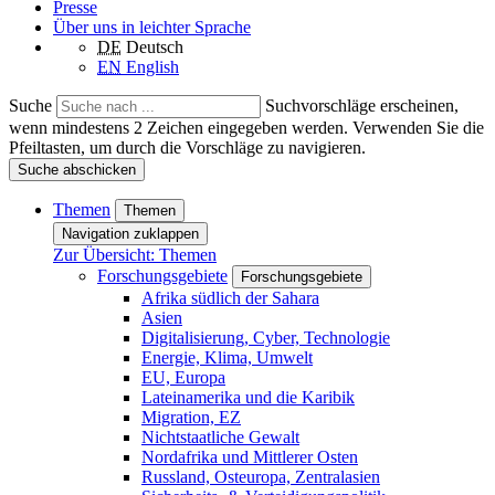
Presse
Über uns in leichter Sprache
DE
Deutsch
EN
English
Suche
Suchvorschläge erscheinen,
wenn mindestens 2 Zeichen eingegeben werden. Verwenden Sie die
Pfeiltasten, um durch die Vorschläge zu navigieren.
Suche abschicken
Themen
Themen
Navigation zuklappen
Zur Übersicht: Themen
Forschungsgebiete
Forschungsgebiete
Afrika südlich der Sahara
Asien
Digitalisierung, Cyber, Technologie
Energie, Klima, Umwelt
EU, Europa
Lateinamerika und die Karibik
Migration, EZ
Nichtstaatliche Gewalt
Nordafrika und Mittlerer Osten
Russland, Osteuropa, Zentralasien