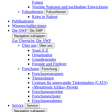
Folgen
Vereinte Nationen und nachhaltige Entwicklung
Fokusthemen
Fokusthemen
Krieg in Nahost
Publikationen
Wissenschaftler:innen
Die SWP
Die SWP
Navigation zuklappen
Zur Übersicht: Die SWP
Über uns
Über uns
Team A-Z
Organisation
Grundlegendes
Freunde und Förderer
Forschung
Forschung
Forschungsgruppen
Themenlinien
Centrum für angewandte Türkeistudien (CATS)
»Megatrends Afrika«-Projekt
Forschungsprojekte
Forschungscluster
Forschungsrahmen
Service
Service
Navigation zuklappen