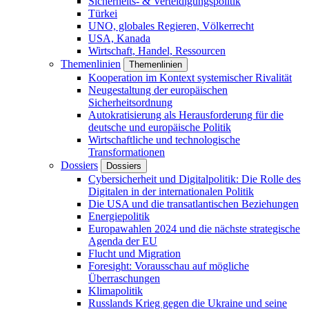
Sicherheits- & Verteidigungspolitik
Türkei
UNO, globales Regieren, Völkerrecht
USA, Kanada
Wirtschaft, Handel, Ressourcen
Themenlinien
Themenlinien
Kooperation im Kontext systemischer Rivalität
Neugestaltung der europäischen
Sicherheitsordnung
Autokratisierung als Herausforderung für die
deutsche und europäische Politik
Wirtschaftliche und technologische
Transformationen
Dossiers
Dossiers
Cybersicherheit und Digitalpolitik: Die Rolle des
Digitalen in der internationalen Politik
Die USA und die transatlantischen Beziehungen
Energiepolitik
Europawahlen 2024 und die nächste strategische
Agenda der EU
Flucht und Migration
Foresight: Vorausschau auf mögliche
Überraschungen
Klimapolitik
Russlands Krieg gegen die Ukraine und seine