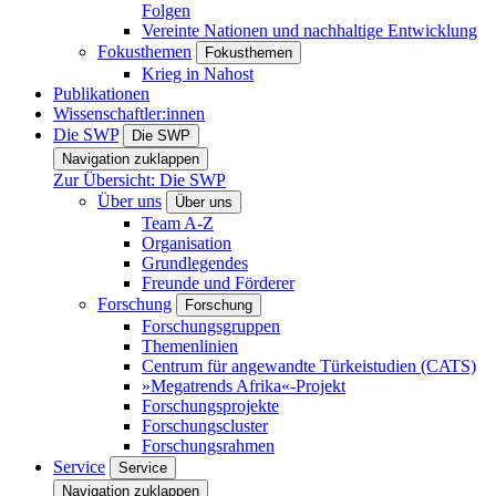
Folgen
Vereinte Nationen und nachhaltige Entwicklung
Fokusthemen
Fokusthemen
Krieg in Nahost
Publikationen
Wissenschaftler:innen
Die SWP
Die SWP
Navigation zuklappen
Zur Übersicht: Die SWP
Über uns
Über uns
Team A-Z
Organisation
Grundlegendes
Freunde und Förderer
Forschung
Forschung
Forschungsgruppen
Themenlinien
Centrum für angewandte Türkeistudien (CATS)
»Megatrends Afrika«-Projekt
Forschungsprojekte
Forschungscluster
Forschungsrahmen
Service
Service
Navigation zuklappen