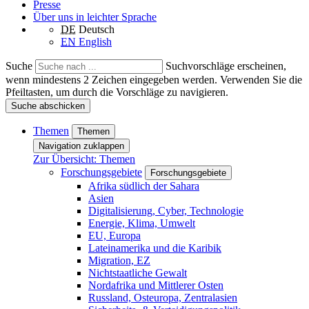
Presse
Über uns in leichter Sprache
DE
Deutsch
EN
English
Suche
Suchvorschläge erscheinen,
wenn mindestens 2 Zeichen eingegeben werden. Verwenden Sie die
Pfeiltasten, um durch die Vorschläge zu navigieren.
Suche abschicken
Themen
Themen
Navigation zuklappen
Zur Übersicht: Themen
Forschungsgebiete
Forschungsgebiete
Afrika südlich der Sahara
Asien
Digitalisierung, Cyber, Technologie
Energie, Klima, Umwelt
EU, Europa
Lateinamerika und die Karibik
Migration, EZ
Nichtstaatliche Gewalt
Nordafrika und Mittlerer Osten
Russland, Osteuropa, Zentralasien