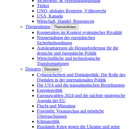
Sicherheits- & Verteidigungspolitik
Türkei
UNO, globales Regieren, Völkerrecht
USA, Kanada
Wirtschaft, Handel, Ressourcen
Themenlinien
Themenlinien
Kooperation im Kontext systemischer Rivalität
Neugestaltung der europäischen
Sicherheitsordnung
Autokratisierung als Herausforderung für die
deutsche und europäische Politik
Wirtschaftliche und technologische
Transformationen
Dossiers
Dossiers
Cybersicherheit und Digitalpolitik: Die Rolle des
Digitalen in der internationalen Politik
Die USA und die transatlantischen Beziehungen
Energiepolitik
Europawahlen 2024 und die nächste strategische
Agenda der EU
Flucht und Migration
Foresight: Vorausschau auf mögliche
Überraschungen
Klimapolitik
Russlands Krieg gegen die Ukraine und seine