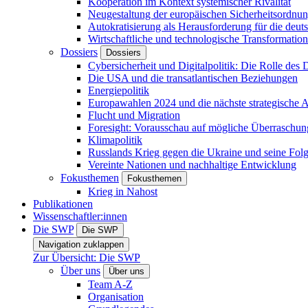
Kooperation im Kontext systemischer Rivalität
Neugestaltung der europäischen Sicherheitsordnu
Autokratisierung als Herausforderung für die deut
Wirtschaftliche und technologische Transformatio
Dossiers
Dossiers
Cybersicherheit und Digitalpolitik: Die Rolle des Di
Die USA und die transatlantischen Beziehungen
Energiepolitik
Europawahlen 2024 und die nächste strategische
Flucht und Migration
Foresight: Vorausschau auf mögliche Überraschu
Klimapolitik
Russlands Krieg gegen die Ukraine und seine Fol
Vereinte Nationen und nachhaltige Entwicklung
Fokusthemen
Fokusthemen
Krieg in Nahost
Publikationen
Wissenschaftler:innen
Die SWP
Die SWP
Navigation zuklappen
Zur Übersicht: Die SWP
Über uns
Über uns
Team A-Z
Organisation