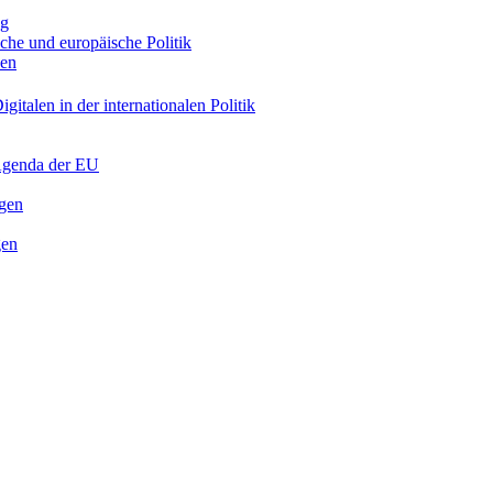
ng
sche und europäische Politik
nen
gitalen in der internationalen Politik
 Agenda der EU
ngen
gen