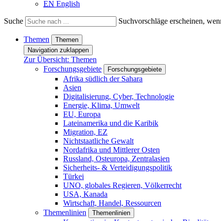
EN
English
Suche
Suchvorschläge erscheinen, wenn
Themen
Themen
Navigation zuklappen
Zur Übersicht: Themen
Forschungsgebiete
Forschungsgebiete
Afrika südlich der Sahara
Asien
Digitalisierung, Cyber, Technologie
Energie, Klima, Umwelt
EU, Europa
Lateinamerika und die Karibik
Migration, EZ
Nichtstaatliche Gewalt
Nordafrika und Mittlerer Osten
Russland, Osteuropa, Zentralasien
Sicherheits- & Verteidigungspolitik
Türkei
UNO, globales Regieren, Völkerrecht
USA, Kanada
Wirtschaft, Handel, Ressourcen
Themenlinien
Themenlinien