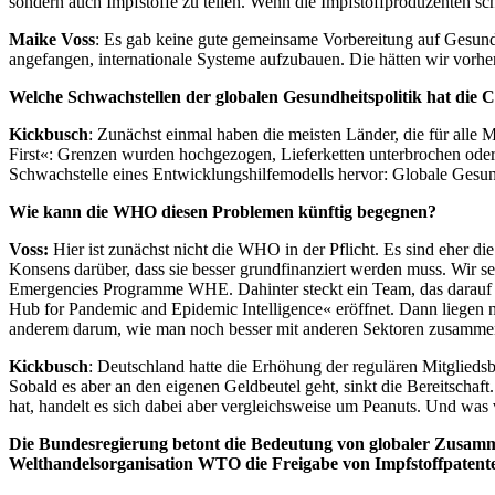
sondern auch Impfstoffe zu teilen. Wenn die Impfstoffproduzenten sch
Maike Voss
: Es gab keine gute gemeinsame Vorbereitung auf Gesund
angefangen, internationale Systeme aufzubauen. Die hätten wir vorhe
Welche Schwachstellen der globalen Gesundheitspolitik hat die
Kickbusch
: Zunächst einmal haben die meisten Länder, die für alle
First«: Grenzen wurden hochgezogen, Lieferketten unterbrochen oder 
Schwachstelle eines Entwicklungshilfemodells hervor: Globale Gesundh
Wie kann die WHO diesen Problemen künftig begegnen?
Voss:
Hier ist zunächst nicht die WHO in der Pflicht. Es sind eher d
Konsens darüber, dass sie besser grundfinanziert werden muss. Wir s
Emergencies Programme WHE. Dahinter steckt ein Team, das darauf 
Hub for Pandemic and Epidemic Intelligence« eröffnet. Dann liegen n
anderem darum, wie man noch besser mit anderen Sektoren zusammenarb
Kickbusch
: Deutschland hatte die Erhöhung der regulären Mitglieds
Sobald es aber an den eigenen Geldbeutel geht, sinkt die Bereitscha
hat, handelt es sich dabei aber vergleichsweise um Peanuts. Und wa
Die Bundesregierung betont die Bedeutung von globaler Zusammen
Welthandelsorganisation WTO die Freigabe von Impfstoffpatent