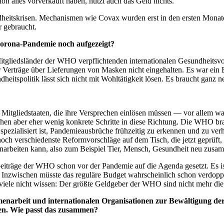
on alles vorverkauft haben, nützt auch das Geld nichts.
heitskrisen. Mechanismen wie Covax wurden erst in den ersten Monaten
r gebraucht.
 Corona-Pandemie noch aufgezeigt?
 Mitgliedsländer der WHO verpflichtenden internationalen Gesundheitsvo
Verträge über Lieferungen von Masken nicht eingehalten. Es war ein Be
eitspolitik lässt sich nicht mit Wohltätigkeit lösen. Es braucht ganz 
ie Mitgliedstaaten, die ihre Versprechen einlösen müssen — vor allem 
ehen aber eher wenig konkrete Schritte in diese Richtung. Die WHO bra
spezialisiert ist, Pandemieausbrüche frühzeitig zu erkennen und zu
och verschiedenste Reformvorschläge auf dem Tisch, die jetzt geprüft,
eiten kann, also zum Beispiel Tier, Mensch, Gesundheit neu zusammen zu
beiträge der WHO schon vor der Pandemie auf die Agenda gesetzt. Es is
ft. Inzwischen müsste das reguläre Budget wahrscheinlich schon verdop
s viele nicht wissen: Der größte Geldgeber der WHO sind nicht mehr d
arbeit und internationalen Organisationen zur Bewältigung der C
en. Wie passt das zusammen?