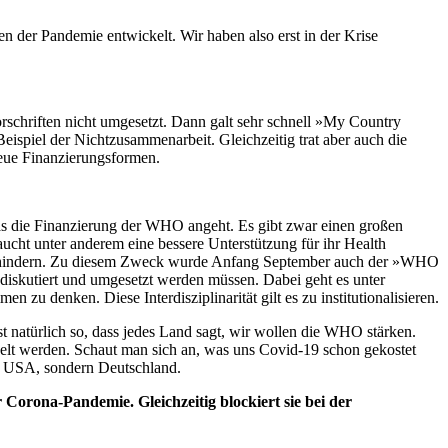
 der Pandemie entwickelt. Wir haben also erst in der Krise
rschriften nicht umgesetzt. Dann galt sehr schnell »My Country
ispiel der Nichtzusammenarbeit. Gleichzeitig trat aber auch die
neue Finanzierungsformen.
was die Finanzierung der WHO angeht. Es gibt zwar einen großen
ucht unter anderem eine bessere Unterstützung für ihr Health
 verhindern. Zu diesem Zweck wurde Anfang September auch der »WHO
 diskutiert und umgesetzt werden müssen. Dabei geht es unter
 denken. Diese Interdisziplinarität gilt es zu institutionalisieren.
t natürlich so, dass jedes Land sagt, wir wollen die WHO stärken.
pelt werden. Schaut man sich an, was uns Covid-19 schon gekostet
ie USA, sondern Deutschland.
orona-Pandemie. Gleichzeitig blockiert sie bei der