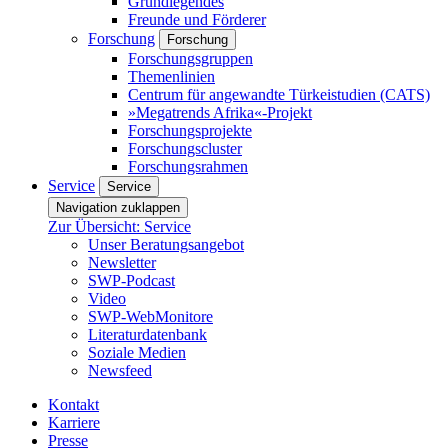
Grundlegendes
Freunde und Förderer
Forschung
Forschung
Forschungsgruppen
Themenlinien
Centrum für angewandte Türkeistudien (CATS)
»Megatrends Afrika«-Projekt
Forschungsprojekte
Forschungscluster
Forschungsrahmen
Service
Service
Navigation zuklappen
Zur Übersicht: Service
Unser Beratungsangebot
Newsletter
SWP-Podcast
Video
SWP-WebMonitore
Literaturdatenbank
Soziale Medien
Newsfeed
Kontakt
Karriere
Presse