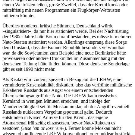
einem Wettrüsten teilen, große Zweifel, dass der Kreml kurz- oder
mittelfristig mit neuen Programmen ein Flug­körper-Wettrüsten
initiieren könnte.
Überdies monieren kritische Stimmen, Deutschland würde
»singularisiert«, da nur hier stationiert werde. Bei der Nachrüstung
der 1980er Jahre hatte Bonn darauf bestan­den, es müsse in mehreren
Nato-Staaten stationiert werden. Allerdings entsprang diese Sorge
dem Umstand, dass die Bonner Republik besonders verwundbar
war, da die Sowjetunion zum Beispiel eine neue Berlin­krise hätte
provozieren oder andere Druck­mittel im Zusammenhang mit der
deutschen Teilung hätte finden können. Diese deut­sche Sonderlage
gibt es seit 1990 nicht mehr.
Als Risiko wird zudem, speziell in Bezug auf die LRHW, eine
verminderte Krisen­stabilität diskutiert, also das verfrühte mili­tä­rische
Eskalieren Russlands aus Angst vor einem entscheidenden
Überraschungs­angriff der Nato. Die LRHW kann russisches
Kernland in wenigen Minuten erreichen, und infolge der
Manövrierfähigkeit sei für Moskau unklar, ob der Angriff eventuell
Russlands nuklearem Vergeltungspotential gelte. Dadurch
entstünden in Krisen Anreize für den Kreml, das eigene
Atomarsenal frühzeitig einzusetzen, bevor Nato-Raketen es
zerstören
(»use ’em or lose ’em«)
. Ferner könne Moskau nicht
wissen, ob anfliegende LRHW konventionell oder nuklear bestückt