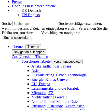
Presse
Über uns in leichter Sprache
DE
Deutsch
EN
English
Suche
Suchvorschläge erscheinen,
wenn mindestens 2 Zeichen eingegeben werden. Verwenden Sie die
Pfeiltasten, um durch die Vorschläge zu navigieren.
Suche abschicken
Themen
Themen
Navigation zuklappen
Zur Übersicht: Themen
Forschungsgebiete
Forschungsgebiete
Afrika südlich der Sahara
Asien
Digitalisierung, Cyber, Technologie
Energie, Klima, Umwelt
EU, Europa
Lateinamerika und die Karibik
Migration, EZ
Nichtstaatliche Gewalt
Nordafrika und Mittlerer Osten
Russland, Osteuropa, Zentralasien