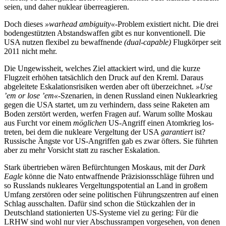
seien, und daher nuklear überreagieren.
Doch dieses
»warhead ambiguity«
-Problem existiert nicht. Die drei
bodengestützten Ab­standswaffen gibt es nur konventionell. Die
USA nutzen flexibel zu bewaffnende
(dual-capable)
Flugkörper seit
2011 nicht mehr.
Die Ungewissheit, welches Ziel attackiert wird, und die kurze
Flugzeit erhöhen tat­sächlich den Druck auf den Kreml. Daraus
abgeleitete Eskalationsrisiken werden aber oft überzeichnet.
»Use
’em or lose ’em«
-Szena­rien, in denen Russland einen Nuklearkrieg
gegen die USA startet, um zu verhindern, dass seine Raketen am
Boden zerstört wer­den, werfen Fragen auf. Warum sollte Moskau
aus Furcht vor einem
möglichen
US-Angriff einen Atomkrieg los­
treten, bei dem die nukleare Vergeltung der USA
garantiert
ist?
Russische Ängste vor US-Angriffen gab es zwar öfters. Sie führten
aber zu mehr Vorsicht statt zu rascher Eska­lation.
Stark übertrieben wären Befürchtungen Moskaus, mit der
Dark
Eagle
könne die Nato entwaffnende Präzisionsschläge führen und
so Russlands nukleares Vergeltungspoten­tial an Land in großem
Umfang zerstören oder seine politi­schen Führungszentren auf einen
Schlag aus­schalten. Dafür sind schon die Stückzahlen der in
Deutschland statio­nierten US-Systeme viel zu gering: Für die
LRHW sind wohl nur vier Abschussrampen vorgesehen, von denen