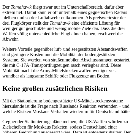
Der
Tomahawk
fliegt zwar nur im Unterschallbereich, dafür aber
extrem tief. Damit kann er oft unterhalb eines gegnerischen Radars
bleiben und so der Luftabwehr ent­kommen. Als preiswertester der
drei Flug­körper stellt der
Tomahawk
eine effiziente Lösung für
weniger gut geschützte und wenig mobile Ziele dar. Dass die drei
Waffen völlig unterschiedliche Flugbahnen haben, erschwert die
Abwehr.
Weitere Vorteile gegenüber luft- und seegestützten Abstandswaffen
sind geringe­re Kosten und die Mobilität der boden­gestützten
Systeme. Sie werden von straßen­mobilen Abschussrampen gestartet,
die mit C-17A-Transportflugzeugen rasch verlegbar sind. Diese
Mobilität macht die Army-Mittel­streckenwaffen weniger ver­
wundbar als langsame Schiffe oder Flug­zeuge am Boden.
Keine großen zusätzlichen Risiken
Mit der Stationierung bodengestützter US-Mittelstreckensysteme
hierzulande ist die Frage nach Russlands Reaktion verbunden – und
welche Risiken Moskaus Verhal­ten wiederum für Deutschland hätte.
Gegner der Stationierungspläne meinen, die US-Waffen würden zu
Zielscheiben für Moskaus Raketen, sodass Deutschland einer
höheren Bedrohung ausgesetzt wäre. Dem ist entgegenzuhalten: Der