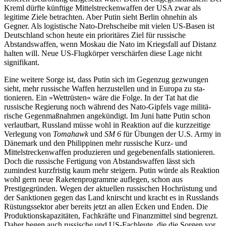
Kreml dürfte künf­tige Mittelstreckenwaffen der USA zwar als
legitime Ziele betrachten. Aber Putin sieht Berlin ohnehin als
Gegner. Als logisti­sche Nato-Drehscheibe mit vielen US-Basen ist
Deutschland schon heute ein prioritäres Ziel für russische
Abstandswaffen, wenn Moskau die Nato im Kriegsfall auf Distanz
halten will. Neue US-Flugkörper verschärfen diese Lage nicht
signifikant.
Eine weitere Sorge ist, dass Putin sich im Gegenzug gezwungen
sieht, mehr russische Waffen herzustellen und in Europa zu sta­
tionieren. Ein »Wettrüsten« wäre die Folge. In der Tat hat die
russische Regierung noch während des Nato-Gipfels vage militä­
rische Gegenmaßnahmen angekündigt. Im Juni hatte Putin schon
verlautbart, Russ­land müsse wohl in Reaktion auf die kurz­zeitige
Ver­legung von
Tomahawk
und
SM
6
für Übungen der U.S. Army in
Dänemark und den Philippinen mehr russische Kurz- und
Mittelstreckenwaffen produzieren und ge­gebenenfalls stationieren.
Doch die russi­sche Ferti­gung von Abstandswaffen lässt sich
zumindest kurzfristig kaum mehr steigern. Putin würde als Reaktion
wohl gern neue Raketen­programme auflegen, schon aus
Prestigegründen. Wegen der aktuellen russischen Hochrüstung und
der Sanktionen gegen das Land knirscht und kracht es in Russlands
Rüstungssektor aber bereits jetzt an allen Ecken und Enden. Die
Produktionskapazitäten, Fachkräfte und Finanzmittel sind begrenzt.
Daher hegen auch russische und US-Fachleute, die die Sorgen vor