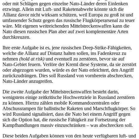
oder mit Schlägen gegen einzel­ne Nato-Länder deren Einlenken
erzwingt. Allein mit Luft- und Raketen­abwehr könnte sich die
Allianz davor nicht wirksam schüt­zen, weil Europa zu groß ist und
umfassender Schutz gegen das russische Flugkörper­arsenal zu teuer
wäre. Mit eigenen weit­reichen­den Mittelstreckenwaffen kann die
Nato diesen russi­schen Plan aber auf zwei komplementäre Arten
durchkreuzen.
Ihre erste Aufgabe ist es, jene russischen Deep-Strike-Fähigkeiten,
welche die Allianz auf Distanz halten sollen, ins Fadenkreuz zu
nehmen
(hold at risk)
und eventuell zu zer­stören, bevor sie auf
Nato-Gebiet feuern. Verlöre der Kreml diese Systeme, da sie zerstört
oder abgezogen wurden, würde es der Nato erleichtert, den Angriff
zurückzudrängen. Dies soll Russland von vornherein abschrecken,
Nato-Länder anzugreifen.
Die zweite Aufgabe der Mittelstreckenwaffen besteht darin,
wenigstens einige zeitkritische Hochwertziele in Russland zerstören
zu können. Hierzu zählen mobile Kommandozentralen oder
Abschussrampen für ballistische Raketen und Marschflugkörper. So
wird Russland signalisiert, dass die Nato bei einem Angriff gegen
sich die Option hat, die russische Fähigkeit zur Fortsetzung der
Kampfhandlungen massiv einzuschränken – was abschrecken soll.
Diese beiden Aufgaben können von den heute verfügbaren luft- und