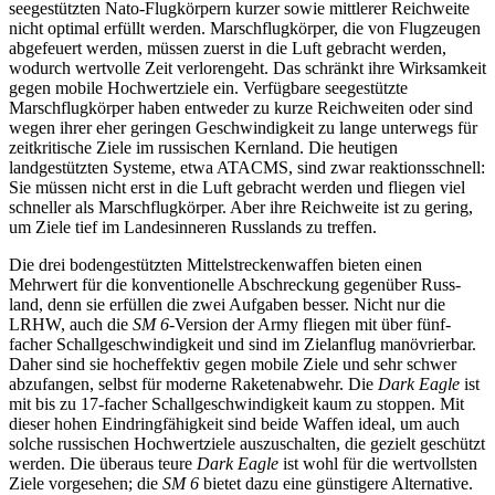
seegestützten Nato-Flugkörpern kurzer sowie mittlerer Reichweite
nicht optimal erfüllt werden. Marschflugkörper, die von Flugzeugen
abgefeuert werden, müssen zuerst in die Luft gebracht werden,
wodurch wertvolle Zeit verlorengeht. Das schränkt ihre Wirk­samkeit
gegen mobile Hochwertziele ein. Verfügbare seegestützte
Marschflugkörper haben entweder zu kurze Reich­weiten oder sind
wegen ihrer eher geringen Geschwindigkeit zu lange unterwegs für
zeitkritische Ziele im russischen Kernland. Die heutigen
landgestützten Systeme, etwa ATACMS, sind zwar reaktionsschnell:
Sie müssen nicht erst in die Luft gebracht werden und fliegen viel
schneller als Marsch­flugkörper. Aber ihre Reichweite ist zu gering,
um Ziele tief im Landesinneren Russlands zu treffen.
Die drei bodengestützten Mittelstrecken­waffen bieten einen
Mehrwert für die kon­ven­tionelle Abschreckung gegenüber Russ­
land, denn sie erfüllen die zwei Aufgaben besser. Nicht nur die
LRHW, auch die
SM
6
-Version der Army fliegen mit über fünf­
facher Schallgeschwindigkeit und sind im Zielanflug manövrierbar.
Daher sind sie hocheffektiv gegen mobile Ziele und sehr schwer
abzufangen, selbst für moderne Raketenabwehr. Die
Dark Eagle
ist
mit bis zu 17-facher Schallgeschwindigkeit kaum zu stoppen. Mit
dieser hohen Eindringfähigkeit sind beide Waffen ideal, um auch
solche russischen Hochwertziele auszuschalten, die gezielt geschützt
werden. Die überaus teure
Dark Eagle
ist wohl für die wertvollsten
Ziele vorgesehen; die
SM
6
bietet dazu eine günstigere Alternative.