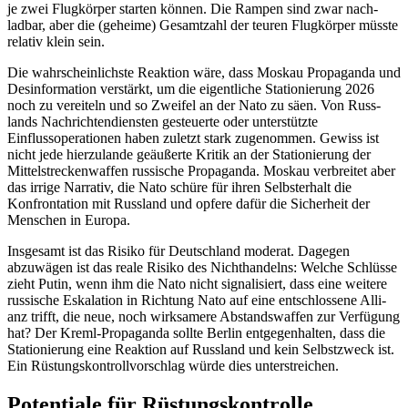
je zwei Flugkörper starten können. Die Rampen sind zwar nach­
ladbar, aber die (geheime) Gesamtzahl der teuren Flugkörper müsste
relativ klein sein.
Die wahrscheinlichste Reaktion wäre, dass Moskau Propaganda und
Desinformation verstärkt, um die eigentliche Stationierung 2026
noch zu vereiteln und so Zweifel an der Nato zu säen. Von Russ­
lands Nach­richtendiensten gesteuerte oder unter­stütz­te
Einflussoperationen haben zuletzt stark zugenommen. Gewiss ist
nicht jede hierzu­lande geäußerte Kritik an der Statio­nierung der
Mittelstreckenwaffen russische Propa­ganda. Moskau verbreitet aber
das irrige Narrativ, die Nato schüre für ihren Selbst­erhalt die
Konfrontation mit Russland und opfere dafür die Sicherheit der
Menschen in Europa.
Insgesamt ist das Risiko für Deutschland moderat. Dagegen
abzuwägen ist das reale Risiko des Nichthandelns: Welche Schlüsse
zieht Putin, wenn ihm die Nato nicht signa­lisiert, dass eine weitere
russische Eskala­tion in Richtung Nato auf eine entschlossene Alli­
anz trifft, die neue, noch wirksamere Abstandswaffen zur Verfügung
hat? Der Kreml-Propaganda soll­te Berlin entgegenhalten, dass die
Stationierung eine Reaktion auf Russland und kein Selbstzweck ist.
Ein Rüstungskontroll­vorschlag würde dies unterstreichen.
Potentiale für Rüstungskontrolle