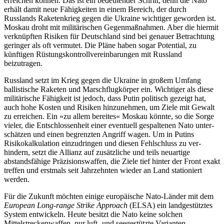
erreichen können. Das ist ein bedeutender Schritt, denn die Nato
erhält damit neue Fähigkeiten in einem Bereich, der durch
Russlands Raketenkrieg gegen die Ukraine wichtiger geworden ist.
Moskau droht mit militärischen Gegenmaßnahmen. Aber die hiermit
verknüpften Risiken für Deutschland sind bei genauer Betrachtung
geringer als oft vermutet. Die Pläne haben sogar Potential, zu
künftigen Rüstungskontrollvereinbarungen mit Russland
beizutragen.
Russland setzt im Krieg gegen die Ukraine in großem Umfang
ballistische Raketen und Marschflugkörper ein. Wichtiger als diese
militärische Fähigkeit ist jedoch, dass Putin politisch gezeigt hat,
auch hohe Kosten und Risiken hinzunehmen, um Ziele mit Gewalt
zu erreichen. Ein »zu allem bereites« Moskau könnte, so die Sorge
vieler, die Entschlossen­heit einer eventuell gespalte­nen Nato unter­
schätzen und einen begrenz­ten Angriff wagen. Um in Putins
Risikokalkulation ein­zudringen und diesen Fehlschluss zu ver­
hindern, setzt die Allianz auf zusätzliche und teils neuartige
abstands­fähige Präzi­sionswaffen, die Ziele tief hinter der Front exakt
treffen und erstmals seit Jahr­zehnten wieder an Land stationiert
werden.
Für die Zukunft möchten einige europäische Nato-Länder mit dem
European Long-range Strike Approach
(ELSA) ein landgestütz­tes
System entwickeln. Heute besitzt die Nato keine solchen
Mittelstreckenwaffen, nur luft- und seegestützte Varianten.