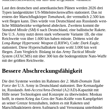
Laut den deutschen und amerikanischen Plänen werden 2026 drei
Typen landgestütz­ter US-Mittelstreckenwaffen stationiert. Das ist
erstens der Marschflugkörper
Tomahawk
, der vermutlich 2.500 km
weit fliegen kann. Dies würde von Deutschland aus Russlands west­
liche Militärbezirke weitgehend ab­decken. Zweitens kommt die
Standard Missile (SM) 6
nach Deutschland, eine ballis­tische Rakete.
Die U.S. Army nutzt deren stark verbesserte Variante 1B, die eine
Reich­weite von über 1.600 km haben müsste. Drittens wird die
Long-Range Hyper­sonic Weapon
(LRHW), Code:
Dark Eagle
,
stationiert. Diese Hyperschallrakete kann wohl 3.000 km weit
fliegen. Zum Vergleich: Bislang ist das
Army Tactical Missile
System
(ATACMS) mit über 300 km die boden­gestützte Nato-Waffe
mit der größten Reichweite.
Bessere Abschreckungsfähigkeit
Die drei Systeme werden im Rahmen der
2. Multi-Domain Task
Force
der U.S. Army in Deutschland stationiert. Ihre Kernaufgabe
ist, Russlands
Anti-Access/Area-Denial
(A2/AD)-Kapazität mit
Hilfe neuer Technologien und Konzepte zu überwinden: Moskau
hofft, in einem Krieg das Gros der Nato-Kräfte vom Kampfgebiet
an seiner Grenze fernzuhalten, indem es mit Raketen und
Marschflugkörpern deren Aufmarsch und Versorgung unterbindet