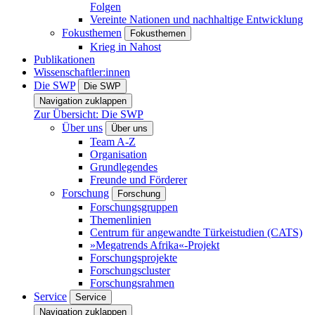
Folgen
Vereinte Nationen und nachhaltige Entwicklung
Fokusthemen
Fokusthemen
Krieg in Nahost
Publikationen
Wissenschaftler:innen
Die SWP
Die SWP
Navigation zuklappen
Zur Übersicht: Die SWP
Über uns
Über uns
Team A-Z
Organisation
Grundlegendes
Freunde und Förderer
Forschung
Forschung
Forschungsgruppen
Themenlinien
Centrum für angewandte Türkeistudien (CATS)
»Megatrends Afrika«-Projekt
Forschungsprojekte
Forschungscluster
Forschungsrahmen
Service
Service
Navigation zuklappen