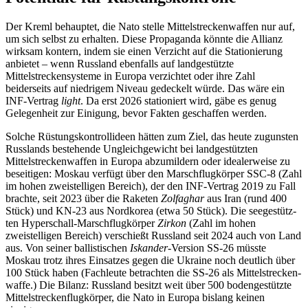
Der Kreml behauptet, die Nato stelle Mittel­strecken­waffen nur auf,
um sich selbst zu erhalten. Diese Propaganda könnte die Allianz
wirksam kontern, indem sie einen Verzicht auf die Stationierung
anbietet – wenn Russland ebenfalls auf landgestützte
Mittelstreckensysteme in Europa verzichtet oder ihre Zahl
beiderseits auf niedrigem Niveau gedeckelt würde. Das wäre ein
INF-Vertrag
light
. Da erst 2026 stationiert wird, gäbe es genug
Gelegenheit zur Einigung, bevor Fakten geschaffen werden.
Solche Rüstungskontrollideen hätten zum Ziel, das heute zugunsten
Russ­lands bestehende Ungleichgewicht bei land­gestütz­ten
Mittelstreckenwaffen in Europa abzumildern oder idealerweise zu
beseiti­gen: Moskau verfügt über den Marsch­flugkörper SSC-8 (Zahl
im hohen zweistelligen Bereich), der den INF-Vertrag 2019 zu Fall
brachte, seit 2023 über die Raketen
Zolfaghar
aus Iran (rund 400
Stück) und KN‑23 aus Nordkorea (etwa 50 Stück). Die see­gestütz­
ten Hyperschall-Marschflug­körper
Zirkon
(Zahl im hohen
zweistelligen Bereich) verschießt Russland seit 2024 auch von Land
aus. Von seiner ballistischen
Iskander
-Version SS-26 müsste
Moskau trotz ihres Einsatzes gegen die Ukraine noch deutlich über
100 Stück haben (Fachleute betrachten die SS-26 als Mittelstrecken­
waffe.) Die Bilanz: Russland besitzt weit über 500 boden­gestützte
Mittelstreckenflugkörper, die Nato in Europa bislang keinen