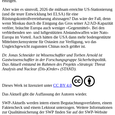
einzigen.
Aber wäre es sinnvoll, 2026 die mühsam erreichte US-Stationierung
(und die teure Entwicklung bei ELSA) für eine
Rüstungskontrollvereinbarung abzusagen? Das wäre der Fall, denn
wenn Moskau durch die Einigung das Gros seiner A2/AD-Kapazität
verlöre, bräuchte Europa auch weniger »Gegen­mittel«. Bei den
verbleibenden see- und luftgestützten Abstandswaffen wäre Nato-
Europa im Vorteil. Auch hätten die USA dann mehr bodengestützte
Mittel­streckensysteme für Ostasien zur Ver­fügung, wo das
Ungleichgewicht zugunsten Chinas noch größer ist.
Dr. Jonas Schneider ist Wissenschaftler und Torben Arnold ist
Gastwissenschaftler in der Forschungsgruppe Sicherheitspolitik.
Das Aktuell entstand im Rahmen des Projekts »Strategic Threat
Analysis and Nuclear (Dis-)Order« (STAND).
Dieses Werk ist lizenziert unter
CC BY 4.0
Das Aktuell gibt die Auf­fassung der Autoren wieder.
SWP-Aktuells werden intern einem Begutachtungsverfah­ren, einem
Faktencheck und einem Lektorat unterzogen. Weitere Informationen
zur Qualitätssicherung der SWP finden Sie auf der SWP-Website