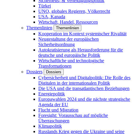
Sicherheits- & Verteidigungspolitik
Türkei
UNO, globales Regieren, Völkerrecht
USA, Kanada
Wirtschaft, Handel, Ressourcen
Themenlinien
Themenlinien
Kooperation im Kontext systemischer Rivalität
Neugestaltung der europäischen
Sicherheitsordnung
Autokratisierung als Herausforderung für die
deutsche und europäische Politik
Wirtschaftliche und technologische
Transformationen
Dossiers
Dossiers
Cybersicherheit und Digitalpolitik: Die Rolle des
Digitalen in der internationalen Politik
Die USA und die transatlantischen Beziehungen
Energiepolitik
Europawahlen 2024 und die nächste strategische
Agenda der EU
Flucht und Migration
Foresight: Vorausschau auf mögliche
Überraschungen
Klimapolitik
Russlands Krieg gegen die Ukraine und seine