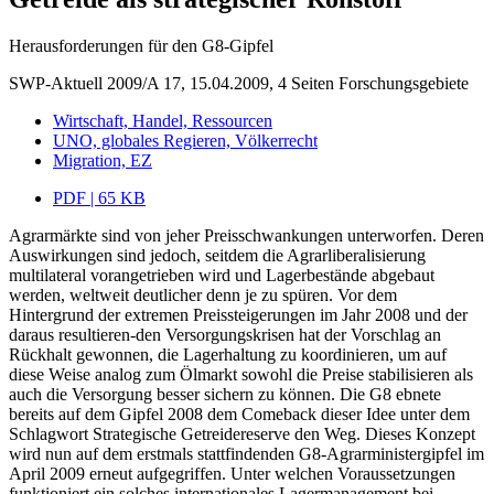
Herausforderungen für den G8-Gipfel
SWP-Aktuell 2009/A 17, 15.04.2009, 4 Seiten
Forschungsgebiete
Wirtschaft, Handel, Ressourcen
UNO, globales Regieren, Völkerrecht
Migration, EZ
PDF | 65 KB
Agrarmärkte sind von jeher Preisschwankungen unterworfen. Deren
Auswirkungen sind jedoch, seitdem die Agrarliberalisierung
multilateral vorangetrieben wird und Lagerbestände abgebaut
werden, weltweit deutlicher denn je zu spüren. Vor dem
Hintergrund der extremen Preissteigerungen im Jahr 2008 und der
daraus resultieren-den Versorgungskrisen hat der Vorschlag an
Rückhalt gewonnen, die Lagerhaltung zu koordinieren, um auf
diese Weise analog zum Ölmarkt sowohl die Preise stabilisieren als
auch die Versorgung besser sichern zu können. Die G8 ebnete
bereits auf dem Gipfel 2008 dem Comeback dieser Idee unter dem
Schlagwort Strategische Getreidereserve den Weg. Dieses Konzept
wird nun auf dem erstmals stattfindenden G8-Agrarministergipfel im
April 2009 erneut aufgegriffen. Unter welchen Voraussetzungen
funktioniert ein solches internationales Lagermanagement bei