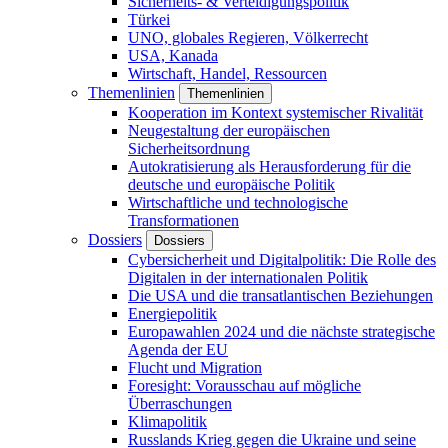
Sicherheits- & Verteidigungspolitik
Türkei
UNO, globales Regieren, Völkerrecht
USA, Kanada
Wirtschaft, Handel, Ressourcen
Themenlinien
Themenlinien
Kooperation im Kontext systemischer Rivalität
Neugestaltung der europäischen
Sicherheitsordnung
Autokratisierung als Herausforderung für die
deutsche und europäische Politik
Wirtschaftliche und technologische
Transformationen
Dossiers
Dossiers
Cybersicherheit und Digitalpolitik: Die Rolle des
Digitalen in der internationalen Politik
Die USA und die transatlantischen Beziehungen
Energiepolitik
Europawahlen 2024 und die nächste strategische
Agenda der EU
Flucht und Migration
Foresight: Vorausschau auf mögliche
Überraschungen
Klimapolitik
Russlands Krieg gegen die Ukraine und seine