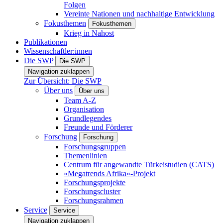
Folgen
Vereinte Nationen und nachhaltige Entwicklung
Fokusthemen
Fokusthemen
Krieg in Nahost
Publikationen
Wissenschaftler:innen
Die SWP
Die SWP
Navigation zuklappen
Zur Übersicht: Die SWP
Über uns
Über uns
Team A-Z
Organisation
Grundlegendes
Freunde und Förderer
Forschung
Forschung
Forschungsgruppen
Themenlinien
Centrum für angewandte Türkeistudien (CATS)
»Megatrends Afrika«-Projekt
Forschungsprojekte
Forschungscluster
Forschungsrahmen
Service
Service
Navigation zuklappen