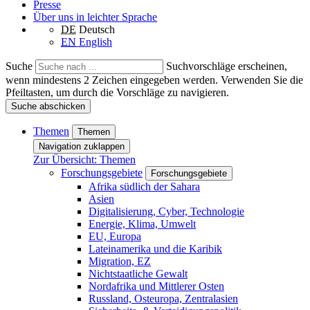
Presse
Über uns in leichter Sprache
DE
Deutsch
EN
English
Suche
Suchvorschläge erscheinen,
wenn mindestens 2 Zeichen eingegeben werden. Verwenden Sie die
Pfeiltasten, um durch die Vorschläge zu navigieren.
Suche abschicken
Themen
Themen
Navigation zuklappen
Zur Übersicht: Themen
Forschungsgebiete
Forschungsgebiete
Afrika südlich der Sahara
Asien
Digitalisierung, Cyber, Technologie
Energie, Klima, Umwelt
EU, Europa
Lateinamerika und die Karibik
Migration, EZ
Nichtstaatliche Gewalt
Nordafrika und Mittlerer Osten
Russland, Osteuropa, Zentralasien