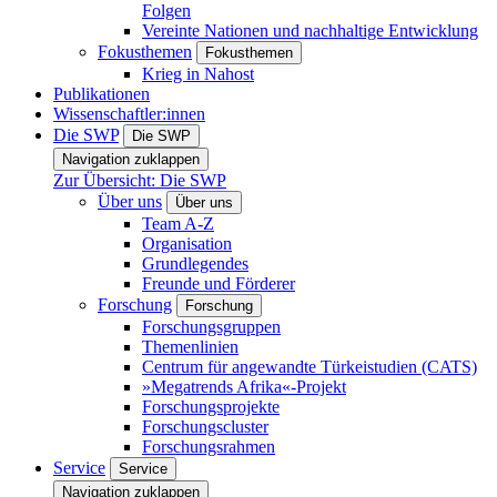
Folgen
Vereinte Nationen und nachhaltige Entwicklung
Fokusthemen
Fokusthemen
Krieg in Nahost
Publikationen
Wissenschaftler:innen
Die SWP
Die SWP
Navigation zuklappen
Zur Übersicht: Die SWP
Über uns
Über uns
Team A-Z
Organisation
Grundlegendes
Freunde und Förderer
Forschung
Forschung
Forschungsgruppen
Themenlinien
Centrum für angewandte Türkeistudien (CATS)
»Megatrends Afrika«-Projekt
Forschungsprojekte
Forschungscluster
Forschungsrahmen
Service
Service
Navigation zuklappen