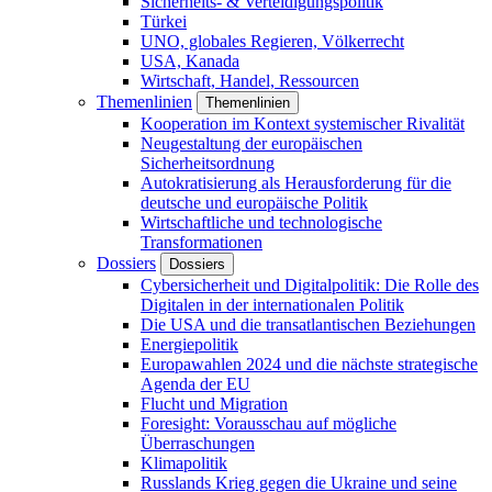
Sicherheits- & Verteidigungspolitik
Türkei
UNO, globales Regieren, Völkerrecht
USA, Kanada
Wirtschaft, Handel, Ressourcen
Themenlinien
Themenlinien
Kooperation im Kontext systemischer Rivalität
Neugestaltung der europäischen
Sicherheitsordnung
Autokratisierung als Herausforderung für die
deutsche und europäische Politik
Wirtschaftliche und technologische
Transformationen
Dossiers
Dossiers
Cybersicherheit und Digitalpolitik: Die Rolle des
Digitalen in der internationalen Politik
Die USA und die transatlantischen Beziehungen
Energiepolitik
Europawahlen 2024 und die nächste strategische
Agenda der EU
Flucht und Migration
Foresight: Vorausschau auf mögliche
Überraschungen
Klimapolitik
Russlands Krieg gegen die Ukraine und seine