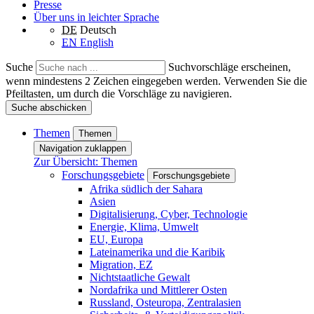
Presse
Über uns in leichter Sprache
DE
Deutsch
EN
English
Suche
Suchvorschläge erscheinen,
wenn mindestens 2 Zeichen eingegeben werden. Verwenden Sie die
Pfeiltasten, um durch die Vorschläge zu navigieren.
Suche abschicken
Themen
Themen
Navigation zuklappen
Zur Übersicht: Themen
Forschungsgebiete
Forschungsgebiete
Afrika südlich der Sahara
Asien
Digitalisierung, Cyber, Technologie
Energie, Klima, Umwelt
EU, Europa
Lateinamerika und die Karibik
Migration, EZ
Nichtstaatliche Gewalt
Nordafrika und Mittlerer Osten
Russland, Osteuropa, Zentralasien