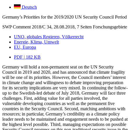
Deutsch
Germany’s Priorities for the 2019/2020 UN Security Council Period
SWP Comment 2018/C 34, 28.08.2018, 7 Seiten
Forschungsgebiete
UNO, globales Regieren, Völkerrecht
Energie, Klima, Umwelt
EU, Europa
PDF | 182 KB
Germany will hold a non-permanent seat on the UN Security
Council in 2019 and 2020, and has announced that climate fragility
will be one of its priorities. However, the Council members’ interest
in climate change and willingness to debate improving preparation
for its security implications are very mixed. In continuing the follow-
up to the Swedish-led debate of July 2018, Germany will face three
challenges. First, adding value for all parties involved, the
vulnerable developing countries as well as the permanent five
countries in the Security Council. Second, matching ambitions with
resources; in particular, Germany’s credibility as a climate policy
leader needs to be maintained and engagement needs to be pushed at
the highest level possible. Third, managing expectations on possible
Security Council progress on this non-traditional security issue in the