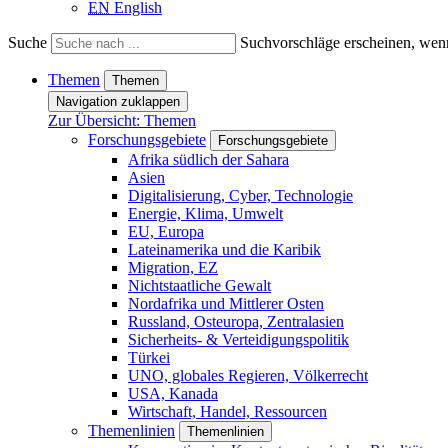
EN
English
Suche
Suchvorschläge erscheinen, wenn
Themen
Themen
Navigation zuklappen
Zur Übersicht: Themen
Forschungsgebiete
Forschungsgebiete
Afrika südlich der Sahara
Asien
Digitalisierung, Cyber, Technologie
Energie, Klima, Umwelt
EU, Europa
Lateinamerika und die Karibik
Migration, EZ
Nichtstaatliche Gewalt
Nordafrika und Mittlerer Osten
Russland, Osteuropa, Zentralasien
Sicherheits- & Verteidigungspolitik
Türkei
UNO, globales Regieren, Völkerrecht
USA, Kanada
Wirtschaft, Handel, Ressourcen
Themenlinien
Themenlinien