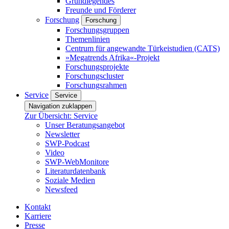
Grundlegendes
Freunde und Förderer
Forschung
Forschung
Forschungsgruppen
Themenlinien
Centrum für angewandte Türkeistudien (CATS)
»Megatrends Afrika«-Projekt
Forschungsprojekte
Forschungscluster
Forschungsrahmen
Service
Service
Navigation zuklappen
Zur Übersicht: Service
Unser Beratungsangebot
Newsletter
SWP-Podcast
Video
SWP-WebMonitore
Literaturdatenbank
Soziale Medien
Newsfeed
Kontakt
Karriere
Presse