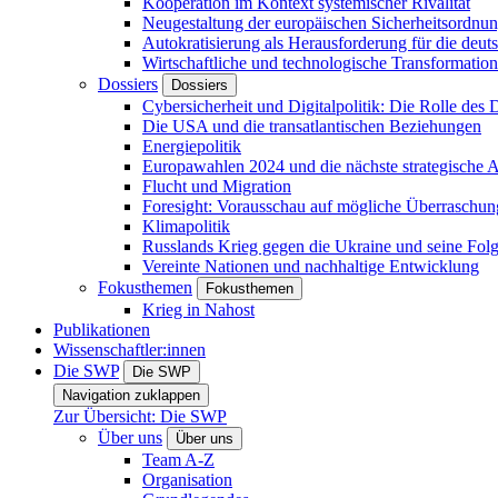
Kooperation im Kontext systemischer Rivalität
Neugestaltung der europäischen Sicherheitsordnu
Autokratisierung als Herausforderung für die deut
Wirtschaftliche und technologische Transformatio
Dossiers
Dossiers
Cybersicherheit und Digitalpolitik: Die Rolle des Di
Die USA und die transatlantischen Beziehungen
Energiepolitik
Europawahlen 2024 und die nächste strategische
Flucht und Migration
Foresight: Vorausschau auf mögliche Überraschu
Klimapolitik
Russlands Krieg gegen die Ukraine und seine Fol
Vereinte Nationen und nachhaltige Entwicklung
Fokusthemen
Fokusthemen
Krieg in Nahost
Publikationen
Wissenschaftler:innen
Die SWP
Die SWP
Navigation zuklappen
Zur Übersicht: Die SWP
Über uns
Über uns
Team A-Z
Organisation