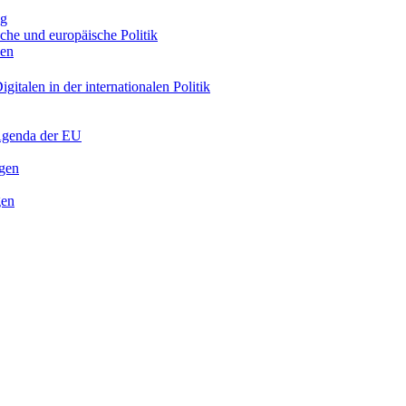
ng
sche und europäische Politik
nen
gitalen in der internationalen Politik
 Agenda der EU
ngen
gen