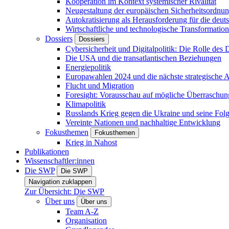
Kooperation im Kontext systemischer Rivalität
Neugestaltung der europäischen Sicherheitsordnu
Autokratisierung als Herausforderung für die deut
Wirtschaftliche und technologische Transformatio
Dossiers
Dossiers
Cybersicherheit und Digitalpolitik: Die Rolle des Di
Die USA und die transatlantischen Beziehungen
Energiepolitik
Europawahlen 2024 und die nächste strategische
Flucht und Migration
Foresight: Vorausschau auf mögliche Überraschu
Klimapolitik
Russlands Krieg gegen die Ukraine und seine Fol
Vereinte Nationen und nachhaltige Entwicklung
Fokusthemen
Fokusthemen
Krieg in Nahost
Publikationen
Wissenschaftler:innen
Die SWP
Die SWP
Navigation zuklappen
Zur Übersicht: Die SWP
Über uns
Über uns
Team A-Z
Organisation