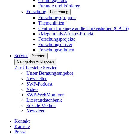
Grundlegendes
Freunde und Förderer
Forschung
Forschung
Forschungsgruppen
Themenlinien
Centrum für angewandte Türkeistudien (CATS)
»Megatrends Afrika«-Projekt
Forschungsprojekte
Forschungscluster
Forschungsrahmen
Service
Service
Navigation zuklappen
Zur Übersicht: Service
Unser Beratungsangebot
Newsletter
SWP-Podcast
Video
SWP-WebMonitore
Literaturdatenbank
Soziale Medien
Newsfeed
Kontakt
Karriere
Presse