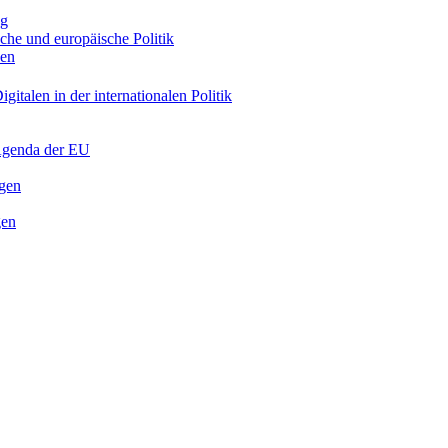
ng
sche und europäische Politik
nen
gitalen in der internationalen Politik
 Agenda der EU
ngen
gen