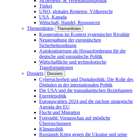
Sicherheits- & Verteidigungspolitik
Türkei
UNO, globales Regieren, Völkerrecht
USA, Kanada
Wirtschaft, Handel, Ressourcen
Themenlinien
Themenlinien
Kooperation im Kontext systemischer Rivalität
Neugestaltung der europäischen
Sicherheitsordnung
Autokratisierung als Herausforderung für die
deutsche und europäische Politik
Wirtschaftliche und technologische
Transformationen
Dossiers
Dossiers
Cybersicherheit und Digitalpolitik: Die Rolle des
Digitalen in der internationalen Politik
Die USA und die transatlantischen Beziehungen
Energiepolitik
Europawahlen 2024 und die nächste strategische
Agenda der EU
Flucht und Migration
Foresight: Vorausschau auf mögliche
Überraschungen
Klimapolitik
Russlands Krieg gegen die Ukraine und seine