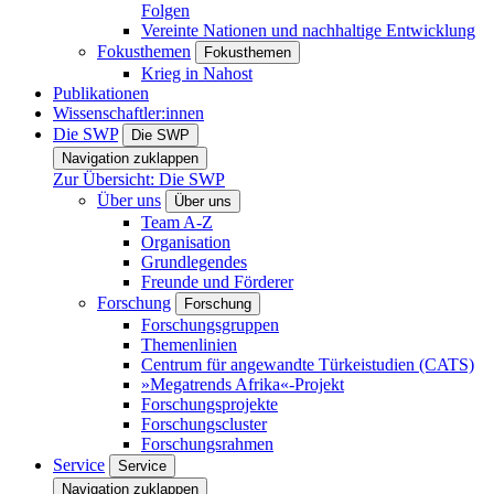
Folgen
Vereinte Nationen und nachhaltige Entwicklung
Fokusthemen
Fokusthemen
Krieg in Nahost
Publikationen
Wissenschaftler:innen
Die SWP
Die SWP
Navigation zuklappen
Zur Übersicht: Die SWP
Über uns
Über uns
Team A-Z
Organisation
Grundlegendes
Freunde und Förderer
Forschung
Forschung
Forschungsgruppen
Themenlinien
Centrum für angewandte Türkeistudien (CATS)
»Megatrends Afrika«-Projekt
Forschungsprojekte
Forschungscluster
Forschungsrahmen
Service
Service
Navigation zuklappen