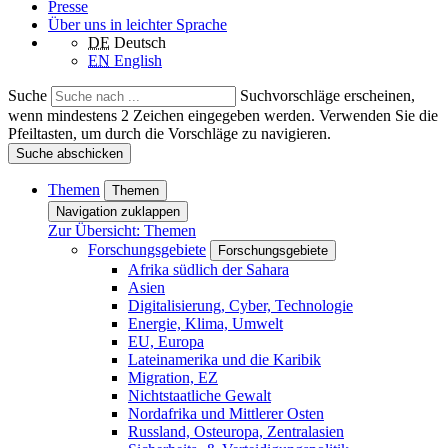
Presse
Über uns in leichter Sprache
DE
Deutsch
EN
English
Suche
Suchvorschläge erscheinen,
wenn mindestens 2 Zeichen eingegeben werden. Verwenden Sie die
Pfeiltasten, um durch die Vorschläge zu navigieren.
Suche abschicken
Themen
Themen
Navigation zuklappen
Zur Übersicht: Themen
Forschungsgebiete
Forschungsgebiete
Afrika südlich der Sahara
Asien
Digitalisierung, Cyber, Technologie
Energie, Klima, Umwelt
EU, Europa
Lateinamerika und die Karibik
Migration, EZ
Nichtstaatliche Gewalt
Nordafrika und Mittlerer Osten
Russland, Osteuropa, Zentralasien