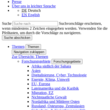
Presse
Über uns in leichter Sprache
DE
Deutsch
EN
English
Suche
Suchvorschläge erscheinen,
wenn mindestens 2 Zeichen eingegeben werden. Verwenden Sie die
Pfeiltasten, um durch die Vorschläge zu navigieren.
Suche abschicken
Themen
Themen
Navigation zuklappen
Zur Übersicht: Themen
Forschungsgebiete
Forschungsgebiete
Afrika südlich der Sahara
Asien
Digitalisierung, Cyber, Technologie
Energie, Klima, Umwelt
EU, Europa
Lateinamerika und die Karibik
Migration, EZ
Nichtstaatliche Gewalt
Nordafrika und Mittlerer Osten
Russland, Osteuropa, Zentralasien