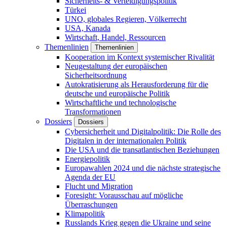
Sicherheits- & Verteidigungspolitik
Türkei
UNO, globales Regieren, Völkerrecht
USA, Kanada
Wirtschaft, Handel, Ressourcen
Themenlinien
Themenlinien
Kooperation im Kontext systemischer Rivalität
Neugestaltung der europäischen
Sicherheitsordnung
Autokratisierung als Herausforderung für die
deutsche und europäische Politik
Wirtschaftliche und technologische
Transformationen
Dossiers
Dossiers
Cybersicherheit und Digitalpolitik: Die Rolle des
Digitalen in der internationalen Politik
Die USA und die transatlantischen Beziehungen
Energiepolitik
Europawahlen 2024 und die nächste strategische
Agenda der EU
Flucht und Migration
Foresight: Vorausschau auf mögliche
Überraschungen
Klimapolitik
Russlands Krieg gegen die Ukraine und seine