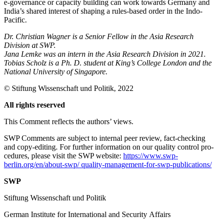
e‑gov­ern­ance or capacity building can work towards Germany and
India’s shared interest of shap­ing a rules-based order in the Indo-
Pacific.
Dr. Christian Wagner is a Senior Fellow in the Asia Research
Division at SWP.
Jana Lemke was an intern in the Asia Research Division in 2021.
Tobias Scholz is a Ph.
D. student at King’s College London and the
National University of Singapore.
© Stiftung Wissenschaft und Politik, 2022
All rights reserved
This Comment reflects the authors’ views.
SWP Comments are subject to internal peer review, fact-checking
and copy-editing. For further information on our quality control pro­
cedures, please visit the SWP website:
https://www.swp-
berlin.org/en/about-swp/ quality-management-for-swp-publications/
SWP
Stiftung Wissenschaft und Politik
German Institute for International and Security Affairs