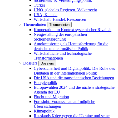
Sicherheits- & Verteidigungspolitik
Türkei
UNO, globales Regieren, Völkerrecht
USA, Kanada
Wirtschaft, Handel, Ressourcen
Themenlinien
Themenlinien
Kooperation im Kontext systemischer Rivalität
Neugestaltung der europäischen
Sicherheitsordnung
Autokratisierung als Herausforderung für die
deutsche und europäische Politik
Wirtschaftliche und technologische
Transformationen
Dossiers
Dossiers
Cybersicherheit und Digitalpolitik: Die Rolle des
Digitalen in der internationalen Politik
Die USA und die transatlantischen Beziehungen
Energiepolitik
Europawahlen 2024 und die nächste strategische
Agenda der EU
Flucht und Migration
Foresight: Vorausschau auf mögliche
Überraschungen
Klimapolitik
Russlands Krieg gegen die Ukraine und seine