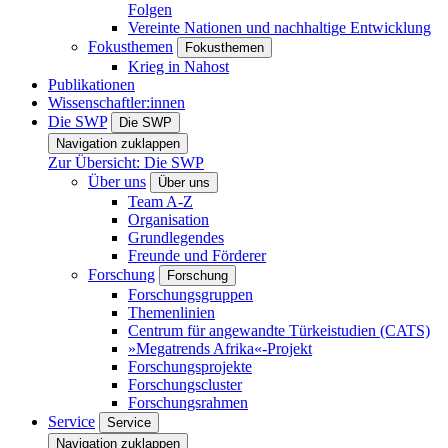
Folgen
Vereinte Nationen und nachhaltige Entwicklung
Fokusthemen
Fokusthemen
Krieg in Nahost
Publikationen
Wissenschaftler:innen
Die SWP
Die SWP
Navigation zuklappen
Zur Übersicht: Die SWP
Über uns
Über uns
Team A-Z
Organisation
Grundlegendes
Freunde und Förderer
Forschung
Forschung
Forschungsgruppen
Themenlinien
Centrum für angewandte Türkeistudien (CATS)
»Megatrends Afrika«-Projekt
Forschungsprojekte
Forschungscluster
Forschungsrahmen
Service
Service
Navigation zuklappen