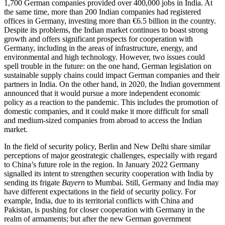
1,700 German companies provided over 400,000 jobs in India. At
the same time, more than 200 Indian companies had registered
offices in Germany, investing more than €6.5 billion in the country.
Despite its problems, the Indian market continues to boast strong
growth and offers significant prospects for cooperation with
Germany, including in the areas of infrastructure, energy, and
environmental and high technology. How­ever, two issues could
spell trouble in the future: on the one hand, German legis­lation on
sustainable supply chains could impact German companies and their
part­ners in India. On the other hand, in 2020, the Indian government
announced that it would pursue a more independent eco­nomic
policy as a reaction to the pandemic. This includes the promotion of
domestic companies, and it could make it more dif­ficult for small
and medium-sized com­panies from abroad to access the Indian
market.
In the field of security policy, Berlin and New Delhi share similar
perceptions of major geostrategic challenges, especially with regard
to China’s future role in the region. In January 2022 Germany
signalled its intent to strengthen security cooperation with India by
sending its frigate
Bayern
to Mumbai. Still, Germany and India may
have different expectations in the field of security policy. For
example, India, due to its territorial conflicts with China and
Pakistan, is pushing for closer cooperation with Germany in the
realm of armaments; but after the new German government