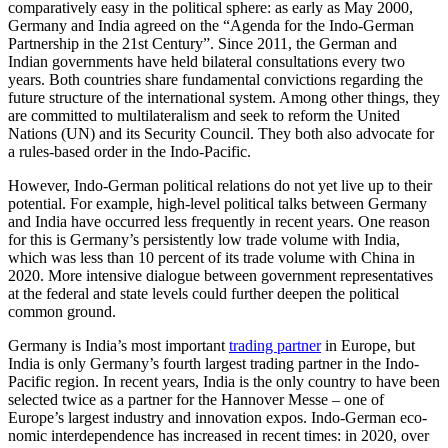
comparatively easy in the political sphere: as early as May 2000,
Germany and India agreed on the “Agenda for the Indo-German
Partnership in the 21st Century”. Since 2011, the German and
Indian gov­ern­ments have held bilateral consultations every two
years. Both countries share fun­damental convictions regarding the
future structure of the international system. Among other things, they
are committed to multilateralism and seek to reform the United
Nations (UN) and its Security Coun­cil. They both also advocate for
a rules-based order in the Indo-Pacific.
However, Indo-German political relations do not yet live up to their
potential. For example, high-level political talks between Germany
and India have occurred less fre­quently in recent years. One reason
for this is Germany’s persistently low trade volume with India,
which was less than 10 percent of its trade volume with China in
2020. More intensive dialogue between govern­ment representatives
at the federal and state levels could further deepen the politi­cal
common ground.
Germany is India’s most important
trad­ing partner
in Europe, but
India is only Germany’s fourth largest trading partner in the Indo-
Pacific region. In recent years, India is the only country to have been
selected twice as a partner for the Hannover Messe – one of
Europe’s largest industry and innovation expos. Indo-German eco­
nomic interdependence has increased in recent times: in 2020, over