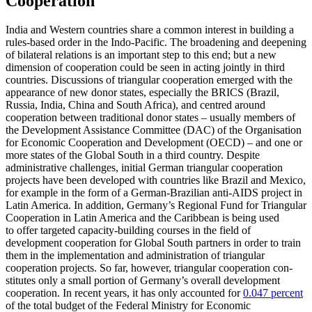
Cooperation
India and Western countries share a com­mon interest in building a
rules-based order in the Indo-Pacific. The broadening and deepening
of bilateral relations is an im­por­tant step to this end; but a new
dimension of cooperation could be seen in acting joint­ly in third
countries. Discussions of triangular cooperation emerged with the
appearance of new donor states, especially the BRICS (Brazil,
Russia, India, China and South Africa), and centred around
cooperation between traditional donor states – usually members of
the Development Assis­tance Committee (DAC) of the Organisation
for Economic Cooperation and Development (OECD) – and one or
more states of the Global South in a third country. Despite
administrative challenges, initial German triangular cooperation
projects have been developed with countries like Brazil and Mexico,
for example in the form of a Ger­man-Brazilian anti-AIDS project in
Latin America. In addition, Germany’s Regional Fund for Triangular
Cooperation in Latin America and the Caribbean is being used
to offer targeted capacity-building courses in the field of
development cooperation for Global South partners in order to train
them in the implementation and administration of triangular
cooperation projects. So far, however, triangular cooperation con­
stitutes only a small portion of Ger­many’s overall development
cooperation. In recent years, it has only accounted for
0.047 per­cent
of the total budget of the Federal Min­is­try for Economic