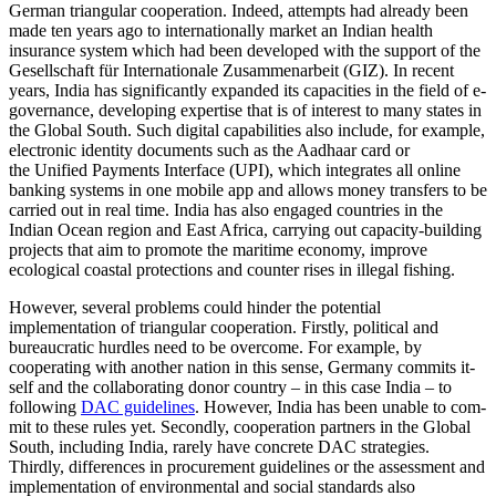
German triangular coopera­tion. Indeed, attempts had already been
made ten years ago to internationally market an Indian health
insurance system which had been developed with the support of the
Gesellschaft für Internationale Zu­sam­menarbeit (GIZ). In recent
years, India has significantly expanded its capacities in the field of e-
governance, developing exper­tise that is of interest to many states in
the Global South. Such digital capabilities also include, for example,
electronic identity documents such as the Aadhaar card or
the Unified Payments Interface (UPI), which integrates all online
banking systems in one mobile app and allows money transfers to be
carried out in real time. India has also engaged countries in the
Indian Ocean region and East Africa, carrying out capac­ity-building
projects that aim to promote the maritime economy, improve
ecological coastal protections and counter rises in illegal fishing.
However, several problems could hinder the potential
implementation of triangular cooperation. Firstly, political and
bureau­cratic hurdles need to be overcome. For ex­ample, by
cooperating with another nation in this sense, Germany commits it­
self and the collaborating donor country – in this case India – to
following
DAC guide­lines
. However, India has been unable to com­
mit to these rules yet. Secondly, co­opera­tion partners in the Global
South, including India, rarely have concrete DAC strategies.
Thirdly, differences in procurement guide­lines or the assessment and
implementation of environmental and social standards also