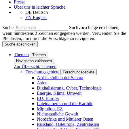
Presse
Über uns in leichter Sprache
DE
Deutsch
EN
English
Suche
Suchvorschläge erscheinen,
wenn mindestens 2 Zeichen eingegeben werden. Verwenden Sie die
Pfeiltasten, um durch die Vorschläge zu navigieren.
Suche abschicken
Themen
Themen
Navigation zuklappen
Zur Übersicht: Themen
Forschungsgebiete
Forschungsgebiete
Afrika südlich der Sahara
Asien
Digitalisierung, Cyber, Technologie
Energie, Klima, Umwelt
EU, Europa
Lateinamerika und die Karibik
Migration, EZ
Nichtstaatliche Gewalt
Nordafrika und Mittlerer Osten
Russland, Osteuropa, Zentralasien