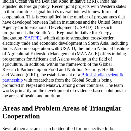
Indian Ocean via the Belt and Road Initiative (BRI), India has
adjusted its foreign policy. Recent joint projects with Western states
in third coun­tries signal India’s overall interest in new forms of
cooperation. This is exemplified in the number of programmes that
have devel­oped between Indian institutions and the United States
Agency for International Devel­opment (USAID). One such
programme is the South Asia Regional Initia­tive for Energy
Integration (
SARI/E
), which aims to strengthen cross-border
electricity trade and economic development in South Asia, including
India. Also in cooperation with USAID, the Indian National Institute
of Agricultural Extension Management (MANAGE) offers training
programmes for Africans and Asians working in the field of
agriculture. In addition, within the frame­work of the Global
Research Partnership on Food and Nutrition Security, Health
and Women (GRP), the establishment of a
British-Indian scientific
partnership
with researchers from the Global South is being
promoted in Nepal and Malawi, among other countries. The team
works primarily on the development of evidence-based solu­tions in
the areas of health and nutrition.
Areas and Problem Areas of Triangular
Cooperation
Several thematic areas can be identified for prospective Indo-