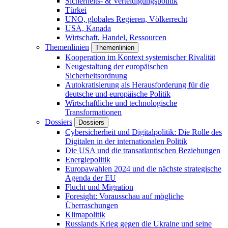
Sicherheits- & Verteidigungspolitik
Türkei
UNO, globales Regieren, Völkerrecht
USA, Kanada
Wirtschaft, Handel, Ressourcen
Themenlinien
Themenlinien
Kooperation im Kontext systemischer Rivalität
Neugestaltung der europäischen
Sicherheitsordnung
Autokratisierung als Herausforderung für die
deutsche und europäische Politik
Wirtschaftliche und technologische
Transformationen
Dossiers
Dossiers
Cybersicherheit und Digitalpolitik: Die Rolle des
Digitalen in der internationalen Politik
Die USA und die transatlantischen Beziehungen
Energiepolitik
Europawahlen 2024 und die nächste strategische
Agenda der EU
Flucht und Migration
Foresight: Vorausschau auf mögliche
Überraschungen
Klimapolitik
Russlands Krieg gegen die Ukraine und seine