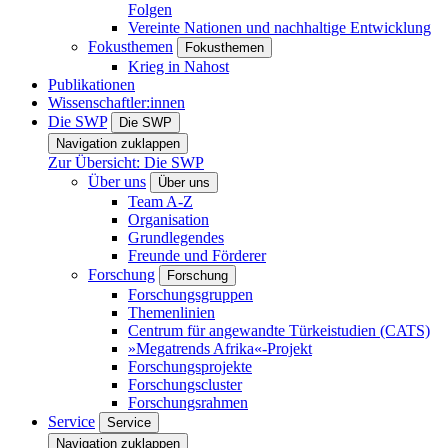
Folgen
Vereinte Nationen und nachhaltige Entwicklung
Fokusthemen
Fokusthemen
Krieg in Nahost
Publikationen
Wissenschaftler:innen
Die SWP
Die SWP
Navigation zuklappen
Zur Übersicht: Die SWP
Über uns
Über uns
Team A-Z
Organisation
Grundlegendes
Freunde und Förderer
Forschung
Forschung
Forschungsgruppen
Themenlinien
Centrum für angewandte Türkeistudien (CATS)
»Megatrends Afrika«-Projekt
Forschungsprojekte
Forschungscluster
Forschungsrahmen
Service
Service
Navigation zuklappen