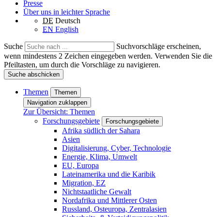
Presse
Über uns in leichter Sprache
DE
Deutsch
EN
English
Suche
Suchvorschläge erscheinen,
wenn mindestens 2 Zeichen eingegeben werden. Verwenden Sie die
Pfeiltasten, um durch die Vorschläge zu navigieren.
Suche abschicken
Themen
Themen
Navigation zuklappen
Zur Übersicht: Themen
Forschungsgebiete
Forschungsgebiete
Afrika südlich der Sahara
Asien
Digitalisierung, Cyber, Technologie
Energie, Klima, Umwelt
EU, Europa
Lateinamerika und die Karibik
Migration, EZ
Nichtstaatliche Gewalt
Nordafrika und Mittlerer Osten
Russland, Osteuropa, Zentralasien