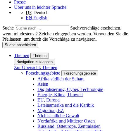
Presse
Über uns in leichter Sprache
DE
Deutsch
EN
English
Suche
Suchvorschläge erscheinen,
wenn mindestens 2 Zeichen eingegeben werden. Verwenden Sie die
Pfeiltasten, um durch die Vorschläge zu navigieren.
Suche abschicken
Themen
Themen
Navigation zuklappen
Zur Übersicht: Themen
Forschungsgebiete
Forschungsgebiete
Afrika südlich der Sahara
Asien
Digitalisierung, Cyber, Technologie
Energie, Klima, Umwelt
EU, Europa
Lateinamerika und die Karibik
Migration, EZ
Nichtstaatliche Gewalt
Nordafrika und Mittlerer Osten
Russland, Osteuropa, Zentralasien