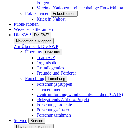
Folgen
Vereinte Nationen und nachhaltige Entwicklung
Fokusthemen
Fokusthemen
Krieg in Nahost
Publikationen
Wissenschaftler:innen
Die SWP
Die SWP
Navigation zuklappen
Zur Übersicht: Die SWP
Über uns
Über uns
Team A-Z
Organisation
Grundlegendes
Freunde und Förderer
Forschung
Forschung
Forschungsgruppen
Themenlinien
Centrum für angewandte Türkeistudien (CATS)
»Megatrends Afrika«-Projekt
Forschungsprojekte
Forschungscluster
Forschungsrahmen
Service
Service
Navigation zuklappen