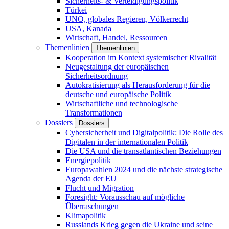
Sicherheits- & Verteidigungspolitik
Türkei
UNO, globales Regieren, Völkerrecht
USA, Kanada
Wirtschaft, Handel, Ressourcen
Themenlinien
Themenlinien
Kooperation im Kontext systemischer Rivalität
Neugestaltung der europäischen
Sicherheitsordnung
Autokratisierung als Herausforderung für die
deutsche und europäische Politik
Wirtschaftliche und technologische
Transformationen
Dossiers
Dossiers
Cybersicherheit und Digitalpolitik: Die Rolle des
Digitalen in der internationalen Politik
Die USA und die transatlantischen Beziehungen
Energiepolitik
Europawahlen 2024 und die nächste strategische
Agenda der EU
Flucht und Migration
Foresight: Vorausschau auf mögliche
Überraschungen
Klimapolitik
Russlands Krieg gegen die Ukraine und seine